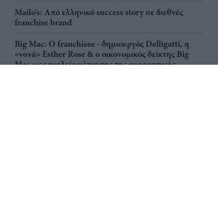
Mailo’s: Από ελληνικό success story σε διεθνές
franchise brand
Big Mac: Ο franchisee - δημιουργός Delligatti, η
«νονά» Esther Rose & ο οικονομικός δείκτης Big
Mac ως εργαλείο μέτρησης της αγοραστικής
δύναμης