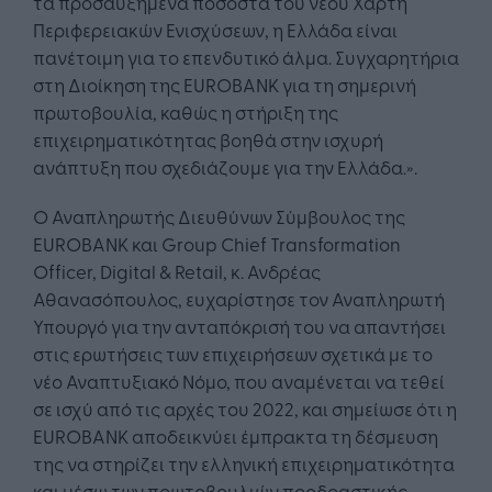
τα προσαυξημένα ποσοστά του νέου Χάρτη
Περιφερειακών Ενισχύσεων, η Ελλάδα είναι
πανέτοιμη για το επενδυτικό άλμα. Συγχαρητήρια
στη Διοίκηση της EUROBANK για τη σημερινή
πρωτοβουλία, καθώς η στήριξη της
επιχειρηματικότητας βοηθά στην ισχυρή
ανάπτυξη που σχεδιάζουμε για την Ελλάδα.».
Ο Αναπληρωτής Διευθύνων Σύμβουλος της
EUROBANK και Group Chief Transformation
Officer, Digital & Retail, κ. Ανδρέας
Αθανασόπουλος, ευχαρίστησε τον Αναπληρωτή
Υπουργό για την ανταπόκρισή του να απαντήσει
στις ερωτήσεις των επιχειρήσεων σχετικά με το
νέο Αναπτυξιακό Νόμο, που αναμένεται να τεθεί
σε ισχύ από τις αρχές του 2022, και σημείωσε ότι η
EUROBANK αποδεικνύει έμπρακτα τη δέσμευση
της να στηρίζει την ελληνική επιχειρηματικότητα
και μέσω των πρωτοβουλιών προδραστικής