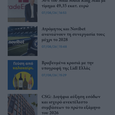
50% του Sofia South Ring Mall με
τίμημα 49,35 εκατ. ευρώ
07/08/26
|
16:53
Ατρόμητος και Novibet
ανανεώνουν τη συνεργασία τους
μέχρι το 2028
07/08/26
|
15:48
Βραβευμένα κρασιά με την
υπογραφή της Lidl Ελλάς
07/08/26
|
15:29
CSG: Διψήφια αύξηση εσόδων
και ισχυρό ανεκτέλεστο
συμβάσεων το πρώτο εξάμηνο
του 2026