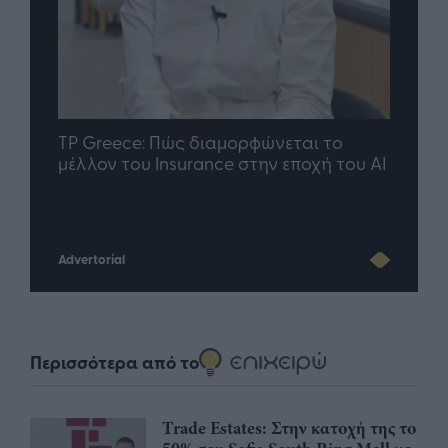
nd.gr
TP Greece: Πώς διαμορφώνεται το
Η ομ
άθε
μέλλον του Insurance στην εποχή του AI
σου 
Advertorial
Περισσότερα από το
Trade Estates: Στην κατοχή της το