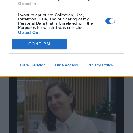
Opted In
Σχολιάστε
I want to opt-out of Collection, Use,
Retention, Sale, and/or Sharing of my
Personal Data that Is Unrelated with the
Purposes for which it was collected.
... σχόλια
| Κάνε click για να σχολιάσεις
Opted Out
CONFIRM
Data Deletion
Data Access
Privacy Policy