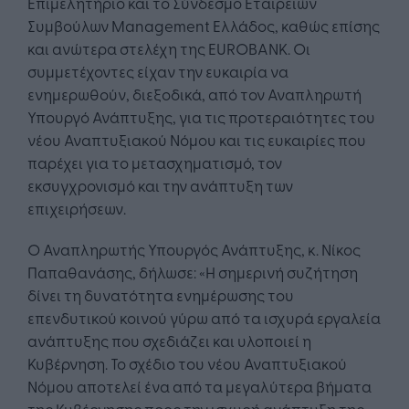
Επιμελητήριο και το Σύνδεσμο Εταιρειών
Συμβούλων Management Ελλάδος, καθώς επίσης
και ανώτερα στελέχη της EUROBANK. Οι
συμμετέχοντες είχαν την ευκαιρία να
ενημερωθούν, διεξοδικά, από τον Αναπληρωτή
Υπουργό Ανάπτυξης, για τις προτεραιότητες του
νέου Αναπτυξιακού Νόμου και τις ευκαιρίες που
παρέχει για το μετασχηματισμό, τον
εκσυγχρονισμό και την ανάπτυξη των
επιχειρήσεων.
Ο Αναπληρωτής Υπουργός Ανάπτυξης, κ. Νίκος
Παπαθανάσης, δήλωσε: «Η σημερινή συζήτηση
δίνει τη δυνατότητα ενημέρωσης του
επενδυτικού κοινού γύρω από τα ισχυρά εργαλεία
ανάπτυξης που σχεδιάζει και υλοποιεί η
Κυβέρνηση. Το σχέδιο του νέου Αναπτυξιακού
Νόμου αποτελεί ένα από τα μεγαλύτερα βήματα
της Κυβέρνησης προς την ισχυρή ανάπτυξη της