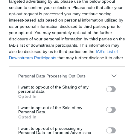
targeted advertising by us, please use the below opt-out
της EUROBANK και θα είναι διαθέσιμο αρχές
section to confirm your selection. Please note that after your
του 2022.
opt-out request is processed you may continue seeing
Παροχή χρηματοδοτικών λύσεων με απλές
interest-based ads based on personal information utilized by
us or personal information disclosed to third parties prior to
και απρόσκοπτες διαδικασίες».
your opt-out. You may separately opt-out of the further
disclosure of your personal information by third parties on the
IAB’s list of downstream participants. This information may
also be disclosed by us to third parties on the
IAB’s List of
Downstream Participants
that may further disclose it to other
third parties.
Google News
Ακολουθήστε το
στο
Personal Data Processing Opt Outs
και μάθετε πρώτοι όλα τα επιχειρηματικά νέα
I want to opt-out of the Sharing of my
personal data.
Opted In
Δείτε όλες τις τελευταίες επιχειρηματικές
Ειδήσεις
από την Ελλάδα και τον κόσμο στο
I want to opt-out of the Sale of my
Personal Data.
Opted In
I want to opt-out of processing my
Personal Data for Targeted Advertising.