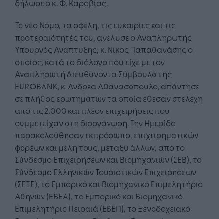
δήλωσε ο κ. Φ. Καραβίας.
Το νέο Νόμο, τα οφέλη, τις ευκαιρίες και τις
προτεραιότητές του, ανέλυσε ο Αναπληρωτής
Υπουργός Ανάπτυξης, κ. Νίκος Παπαθανάσης ο
οποίος, κατά το διάλογο που είχε με τον
Αναπληρωτή Διευθύνοντα Σύμβουλο της
EUROBANK, κ. Ανδρέα Αθανασόπουλο, απάντησε
σε πλήθος ερωτημάτων τα οποία έθεσαν στελέχη
από τις 2.000 και πλέον επιχειρήσεις που
συμμετείχαν στη διοργάνωση. Την Ημερίδα
παρακολούθησαν εκπρόσωποι επιχειρηματικών
φορέων και μέλη τους, μεταξύ άλλων, από το
Σύνδεσμο Επιχειρήσεων και Βιομηχανιών (ΣΕΒ), το
Σύνδεσμο Ελληνικών Τουριστικών Επιχειρήσεων
(ΣΕΤΕ), το Εμπορικό και Βιομηχανικό Επιμελητήριο
Αθηνών (ΕΒΕΑ), το Εμπορικό και Βιομηχανικό
Επιμελητήριο Πειραιά (ΕΒΕΠ), το Ξενοδοχειακό