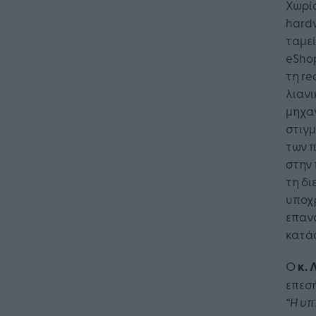
Χωρίς
hardw
ταμε
eShop
τη re
λιανι
μηχαν
στιγμ
των 
στην
τη δι
υποχ
επαν
κατά
Ο
κ.
επεσή
Η Τεχνη
“Η υ
λειτουρ