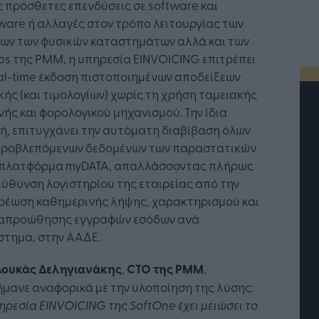
 πρόσθετες επενδύσεις σε software και
are ή αλλαγές στον τρόπο λειτουργίας των
ίων των φυσικών καταστημάτων αλλά και των
s της PMM, η υπηρεσία EINVOICING επιτρέπει
al-time έκδοση πιστοποιημένων αποδείξεων
κής (και τιμολογίων) χωρίς τη χρήση ταμειακής
ής και φορολογικού μηχανισμού. Την ίδια
ή, επιτυγχάνει την αυτόματη διαβίβαση όλων
προβλεπόμενων δεδομένων των παραστατικών
 πλατφόρμα myDATA, απαλλάσσοντας πλήρως
εύθυνση λογιστηρίου της εταιρείας από την
ρέωση καθημερινής λήψης, χαρακτηρισμού και
απροώθησης εγγραφών εσόδων ανά
στημα, στην ΑΑΔΕ.
 Λουκάς Δεληγιανάκης
,
CTO
της
PMM
,
μανε αναφορικά με την υλοποίηση της λύσης:
τή Νοημοσύνη: το νέο
Οι προσλήψεις αλλάζουν: To
πηρεσία
EINVOICING
της
SoftOne
έχει μειώσει το
γικό σύστημα της
Jobfind.gr ως στρατηγικός