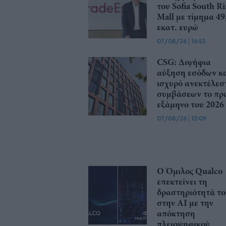
του Sofia South R
Mall με τίμημα 49
εκατ. ευρώ
07/08/26
|
16:53
CSG: Διψήφια
αύξηση εσόδων κ
ισχυρό ανεκτέλεσ
συμβάσεων το πρ
εξάμηνο του 2026
07/08/26
|
12:09
Ο Όμιλος Qualco
επεκτείνει τη
δραστηριότητά το
στην ΑΙ με την
απόκτηση
πλειοψηφικού