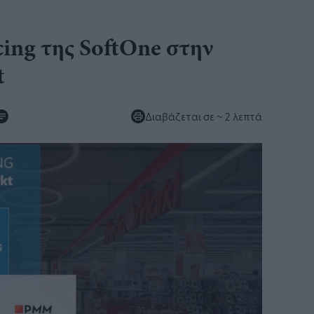
cing της SoftOne στην
t
Διαβάζεται σε
~ 2 λεπτά