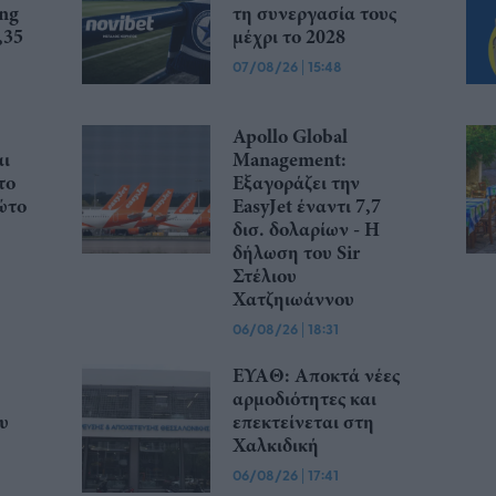
ing
τη συνεργασία τους
,35
μέχρι το 2028
07/08/26
|
15:48
Apollo Global
αι
Management:
το
Εξαγοράζει την
ώτο
EasyJet έναντι 7,7
δισ. δολαρίων - Η
δήλωση του Sir
Στέλιου
Χατζηιωάννου
06/08/26
|
18:31
ΕΥΑΘ: Αποκτά νέες
αρμοδιότητες και
υ
επεκτείνεται στη
Χαλκιδική
06/08/26
|
17:41