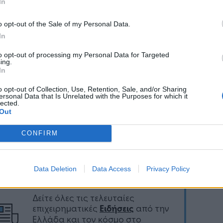
κής παρουσίας αρμόδιου προσωπικού
In
μένης πάντοτε της διαθεσιμότητας των ειδών).
o opt-out of the Sale of my Personal Data.
τα παραστατικά πωλήσεων διαβιβάζονται
In
ρονικά στους εμπλεκόμενους πελάτες τη στιγμή
ώς της έκδοσής τους, χωρίς να απαιτείται η
to opt-out of processing my Personal Data for Targeted
ναψή τους σε έντυπη μορφή κατά την
ing.
In
δοση των προϊόντων.
o opt-out of Collection, Use, Retention, Sale, and/or Sharing
ersonal Data that Is Unrelated with the Purposes for which it
lected.
Out
Ακολουθήστε το
στο
CONFIRM
Google News
και μάθετε πρώτοι
όλα τα επιχειρηματικά νέα
Data Deletion
Data Access
Privacy Policy
Δείτε όλες τις τελευταίες
επιχειρηματικές
Ειδήσεις
από την
Ελλάδα και τον κόσμο στο