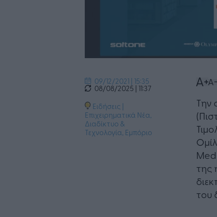
09/12/2021 | 15:35
08/08/2025 | 11:37
Την 
Ειδήσεις
|
(Πισ
Επιχειρηματικά Νέα
,
Διαδίκτυο &
Τιμο
Τεχνολογία
,
Εμπόριο
Ομίλ
Medi
της 
διε
του 