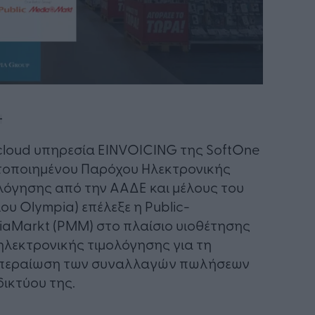
cloud υπηρεσία EINVOICING της SoftOne
τοποιημένου Παρόχου Ηλεκτρονικής
λόγησης από την ΑΑΔΕ και μέλους του
ου Olympia) επέλεξε η Public-
aMarkt (PMM) στο πλαίσιο υιοθέτησης
ηλεκτρονικής τιμολόγησης για τη
κπεραίωση των συναλλαγών πωλήσεων
δικτύου της.