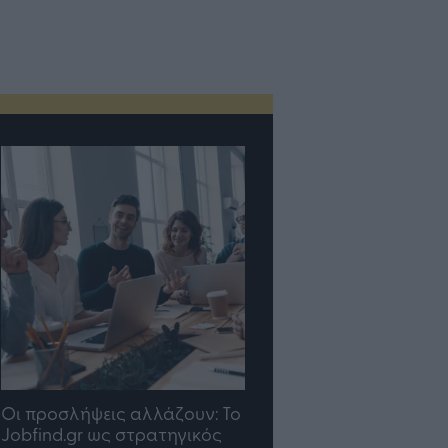
TP Greece: Πώς
Η ομάδα σου μεγαλώνε
διαμορφώνεται το μέλλον
γραφείο σου ακολουθε