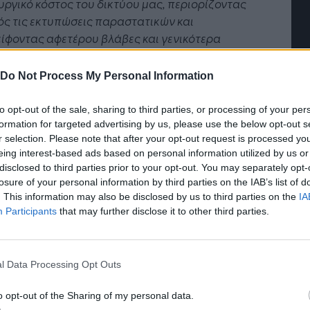
υργικό κόστος του δικτύου μας, περιορίζοντας
ησης
«σύμμαχος» για κάθε
επιχείρηση και εργαζόμενο
ς τις εκτυπώσεις παραστατικών και
ίφοντας αφετέρου βλάβες και γενικότερα
τήσεις χρήσης και συντήρησης φορολογικών
ισμών. Ταυτόχρονα, αποτελεί μία σύγχρονη
Do Not Process My Personal Information
λογική λύση που συνάδει πλήρως με την
τούρα καινοτομίας της
PMM
και υποστηρίζει τα
to opt-out of the sale, sharing to third parties, or processing of your per
ντικά σχέδιά μας για τον περαιτέρω ψηφιακό
formation for targeted advertising by us, please use the below opt-out s
r selection. Please note that after your opt-out request is processed y
σχηματισμό της λειτουργίας των καταστημάτων
eing interest-based ads based on personal information utilized by us or
με στόχο πάντοτε τη βελτίωση της εμπειρίας των
disclosed to third parties prior to your opt-out. You may separately opt-
ών, αλλά και τη μείωση του περιβαλλοντικού
losure of your personal information by third parties on the IAB’s list of
αποτυπώματος”.
. This information may also be disclosed by us to third parties on the
IA
Participants
that may further disclose it to other third parties.
η ηλεκτρονικής τιμολόγησης της SoftOne
φαλίζει την ταχύτατη και απρόσκοπτη
λόγηση των παραγγελιών των ηλεκτρονικών
l Data Processing Opt Outs
τημάτων της εταιρείας, ακόμη και σε μη
ιμες ημέρες και ώρες, χωρίς την ανάγκη
o opt-out of the Sharing of my personal data.