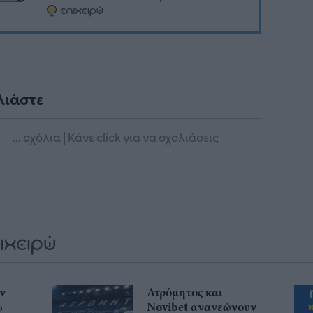
λιάστε
... σχόλια
| Κάνε click για να σχολιάσεις
ην
Ατρόμητος και
%
Novibet ανανεώνουν