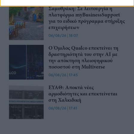
Σαμοθράκη: Σε λειτουργία η
πλατφόρμα myBusinessSupport
για το ειδικό πρόγραμμα στήριξης
επιχειρήσεων
06/08/26
|
18:07
Ο Όμιλος Qualco επεκτείνει τη
δραστηριότητά του στην ΑΙ με
την απόκτηση πλειοψηφικού
ποσοστού στη Multiverse
06/08/26
|
17:45
ΕΥΑΘ: Αποκτά νέες
αρμοδιότητες και επεκτείνεται
στη Χαλκιδική
06/08/26
|
17:41