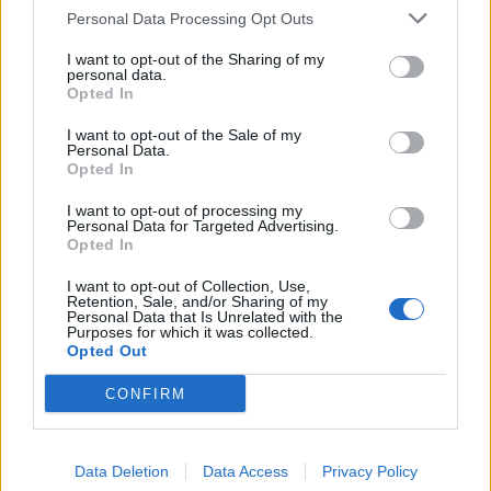
07/08/26
|
15:48
Personal Data Processing Opt Outs
I want to opt-out of the Sharing of my
personal data.
Βραβευμένα κρασιά με την
Opted In
υπογραφή της Lidl Ελλάς
I want to opt-out of the Sale of my
07/08/26
|
15:29
Personal Data.
Opted In
I want to opt-out of processing my
Personal Data for Targeted Advertising.
CSG: Διψήφια αύξηση εσόδων
Opted In
και ισχυρό ανεκτέλεστο
συμβάσεων το πρώτο εξάμηνο
I want to opt-out of Collection, Use,
του 2026
Retention, Sale, and/or Sharing of my
Personal Data that Is Unrelated with the
07/08/26
|
12:09
Purposes for which it was collected.
Opted Out
Apollo Global Management:
CONFIRM
Εξαγοράζει την EasyJet έναντι 7,7
δισ. δολαρίων - Η δήλωση του Sir
Στέλιου Χατζηιωάννου
Data Deletion
Data Access
Privacy Policy
06/08/26
|
18:31