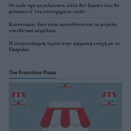
Οι scale-ups μεγαλώνουν, αλλά δεν ξέρουν πώς θα
φτάσουν σ' ένα επιτυχημένο «exit»
Καινοτομία: Εκεί όπου κατευθύνονται τα μεγάλα
επενδυτικά κεφάλαια
Η συγκατοίκηση περνά στην ψηφιακή εποχή με το
Flatpulse
The Franchise Plaza