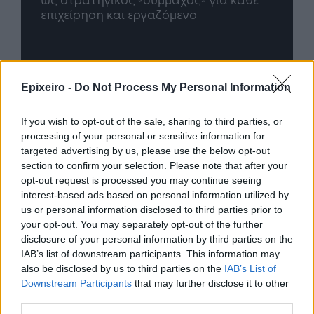
Advertorial
Epixeiro -
Do Not Process My Personal Information
If you wish to opt-out of the sale, sharing to third parties, or
Περισσότερα από το
processing of your personal or sensitive information for
targeted advertising by us, please use the below opt-out
section to confirm your selection. Please note that after your
opt-out request is processed you may continue seeing
Trade Estates: Στην κατοχή της το
interest-based ads based on personal information utilized by
50% του Sofia South Ring Mall με
us or personal information disclosed to third parties prior to
τίμημα 49,35 εκατ. ευρώ
your opt-out. You may separately opt-out of the further
07/08/26
|
16:53
disclosure of your personal information by third parties on the
IAB’s list of downstream participants. This information may
also be disclosed by us to third parties on the
IAB’s List of
Ατρόμητος και Novibet
Downstream Participants
that may further disclose it to other
ανανεώνουν τη συνεργασία τους
third parties.
μέχρι το 2028