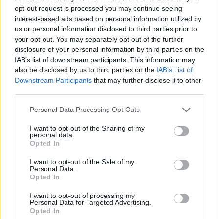
opt-out request is processed you may continue seeing
interest-based ads based on personal information utilized by
us or personal information disclosed to third parties prior to
Advertorial
your opt-out. You may separately opt-out of the further
disclosure of your personal information by third parties on the
IAB’s list of downstream participants. This information may
also be disclosed by us to third parties on the
IAB’s List of
Περισσότερα από το
Downstream Participants
that may further disclose it to other
third parties.
Personal Data Processing Opt Outs
Trade Estates: Στην κατοχή της το
50% του Sofia South Ring Mall με
I want to opt-out of the Sharing of my
τίμημα 49,35 εκατ. ευρώ
personal data.
Opted In
07/08/26
|
16:53
I want to opt-out of the Sale of my
Personal Data.
Ατρόμητος και Novibet
Opted In
ανανεώνουν τη συνεργασία τους
I want to opt-out of processing my
μέχρι το 2028
Personal Data for Targeted Advertising.
Opted In
07/08/26
|
15:48