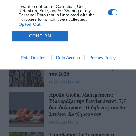
I want to opt-out of Collection, Use,
Retention, Sale, and/or Sharing of my
Βραβευμένα κρασιά με την
Personal Data that Is Unrelated with the
Purposes for which it was collected.
υπογραφή της Lidl Ελλάς
Opted Out
07/08/26
|
15:29
CONFIRM
CSG: Διψήφια αύξηση εσόδων
Data Deletion
Data Access
Privacy Policy
και ισχυρό ανεκτέλεστο
συμβάσεων το πρώτο εξάμηνο
του 2026
07/08/26
|
12:09
Apollo Global Management:
Εξαγοράζει την EasyJet έναντι 7,7
δισ. δολαρίων - Η δήλωση του Sir
Στέλιου Χατζηιωάννου
06/08/26
|
18:31
Σαμοθράκη: Σε λειτουργία η