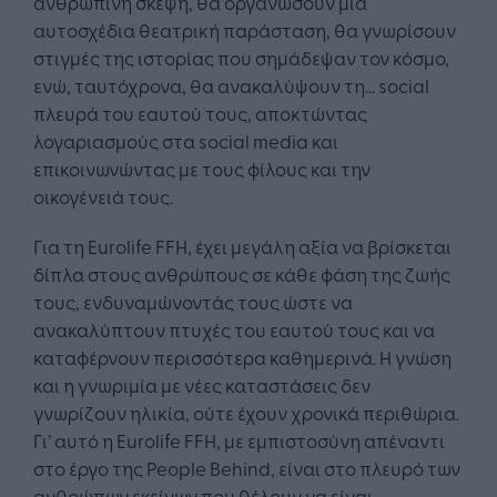
ανθρώπινη σκέψη, θα οργανώσουν μια
αυτοσχέδια θεατρική παράσταση, θα γνωρίσουν
στιγμές της ιστορίας που σημάδεψαν τον κόσμο,
ενώ, ταυτόχρονα, θα ανακαλύψουν τη… social
πλευρά του εαυτού τους, αποκτώντας
λογαριασμούς στα social media και
επικοινωνώντας με τους φίλους και την
οικογένειά τους.
Για τη Eurolife FFH, έχει μεγάλη αξία να βρίσκεται
δίπλα στους ανθρώπους σε κάθε φάση της ζωής
τους, ενδυναμώνοντάς τους ώστε να
ανακαλύπτουν πτυχές του εαυτού τους και να
καταφέρνουν περισσότερα καθημερινά. Η γνώση
και η γνωριμία με νέες καταστάσεις δεν
γνωρίζουν ηλικία, ούτε έχουν χρονικά περιθώρια.
Γι’ αυτό η Eurolife FFH, με εμπιστοσύνη απέναντι
στο έργο της People Behind, είναι στο πλευρό των
ανθρώπων εκείνων που θέλουν να είναι