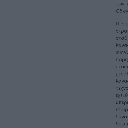
των 
G5 ev
Η Te
στρατ
σταθ
Κανα
mmWa
παρέχ
στους
μεγα
Καναδ
τεχνο
έχει 
υπερ
εταιρ
δυνα
δοκιμ