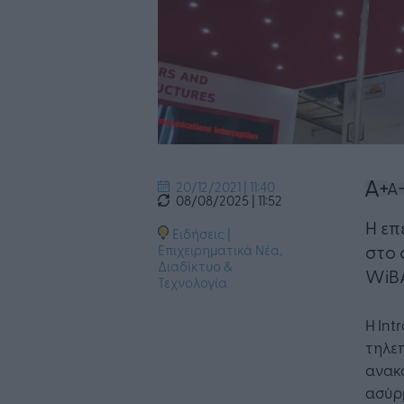
20/12/2021 | 11:40
08/08/2025 | 11:52
Η επ
Ειδήσεις
|
στο
Επιχειρηματικά Νέα
,
Διαδίκτυο &
WiB
Τεχνολογία
Η Int
τηλε
ανακ
ασύρμ