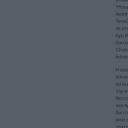
Υπουρ
Ανάπτ
Tera
σε επ
έχει 
δικτύ
Chan
Intra
Η ασ
Intra
άλλε
την ο
Νοτιο
πιο π
δικτ
από τ
τηλε