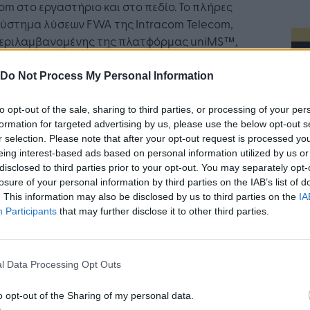
om στο εργαστήριο και στο πεδίο. Το πλήρες
σύστημα λύσεων FWA της Intracom Telecom,
εριλαμβανομένης της πλατφόρμας uniMS™,
μάστηκε από την TeraGo για αυτοματοποιημένη
ίριση του κύκλου ζωής των δικτύων.
Do Not Process My Personal Information
λυσημειακός (PtMP) σταθμός βάσης WiBAS™
to opt-out of the sale, sharing to third parties, or processing of your per
o-BS λειτουργεί στη συχνότητα των 24 GHz, ενώ
formation for targeted advertising by us, please use the below opt-out s
r selection. Please note that after your opt-out request is processed y
υπνο λογισμικό που διαθέτει του επιτρέπει να
eing interest-based ads based on personal information utilized by us or
υργεί παράλληλα με συστήματα 5G σε γειτονικά
disclosed to third parties prior to your opt-out. You may separately opt-
ια. Το WiBAS™ G5 Connect+ αποτελεί έναν
losure of your personal information by third parties on the IAB’s list of
γμένο τερματικό σταθμό, κατάλληλο για όσους
. This information may also be disclosed by us to third parties on the
IA
χους θέλουν να προσφέρουν άμεσα στους
Participants
that may further disclose it to other third parties.
ρομητές τους υπερύψηλές ευρυζωνικές
ητες, και είναι εντυπωσιακά ευέλικτος, καθώς
Η Τεχνητή Νοημοσύνη: το νέο
λειτουργικό σύστημα της
ί να λειτουργήσει με Πολυπλεξία Διαίρεσης
l Data Processing Opt Outs
επιχείρησης
υ (TDD) και Πολυπλεξία Διαίρεσης Συχνότητας
 στη συχνότητα των 24 GHz.
o opt-out of the Sharing of my personal data.