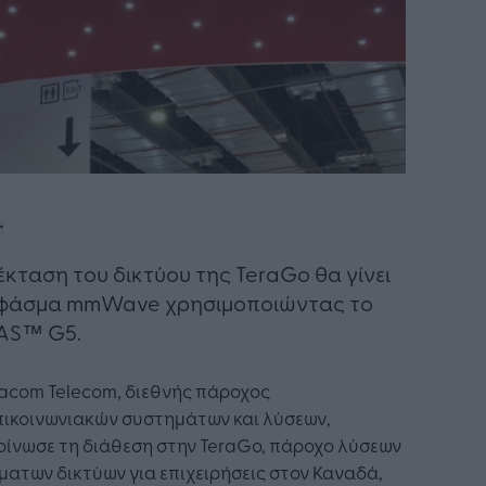
έκταση του δικτύου της TeraGo θα γίνει
 φάσμα mmWave χρησιμοποιώντας το
AS™ G5.
racom Telecom, διεθνής πάροχος
πικοινωνιακών συστημάτων και λύσεων,
οίνωσε τη διάθεση στην TeraGo, πάροχο λύσεων
ατων δικτύων για επιχειρήσεις στον Καναδά,