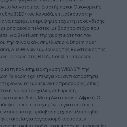
γείο Καινοτομίας, Επιστήμης και Οικονομικής
υξης (ISED) του Καναδά, επιτρέπουν στην
Go να παρέχει υπερύψηλές ταχύτητες σύνδεσης
ιχειρησιακούς πελάτες, με βάση το στόχο που
θέσει για βελτίωση της χωρητικότητας του
ου της συνολικά», σημείωσε ο κ. Dharminder
ana, Διευθύνων Σύμβουλος της θυγατρικής της
com Telecom στις Η.Π.Α., Conklin-Intracom.
ύρματη πολυσημειακή λύση WiBAS™ της
com Telecom έχει επιλεγεί και αντικαταστήσει
ς τεχνολογίες ευρυζωνικής πρόσβασης, όπως
πτική ίνα και τον χαλκό, σε Ευρώπη,
ανατολική Ασία, Μέση Ανατολή και Αφρική. Οι
ρόσφατες και επιτυχημένες εγκαταστάσεις
ύων ασύρματης πρόσβασης έχουν υλοποιηθεί
ην εταιρεία για λογαριασμό κορυφαίων
πικοινωνιακών παρόχων και παρόχων υπηρεσιών