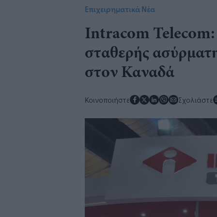
Επιχειρηματικά Νέα
​Intracom Telecom
σταθερής ασύρματ
στον Καναδά​
Κοινοποιήστε
Σχολιάστε