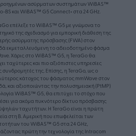
προηγμένων ασύρματων συστημάτων WiBAS™
o-BS και WiBAS™ G5 Connect+ στα 24 GHz.
raGo επέλεξε το WiBAS™ G5 με γνώμονα το
ηγικό της σχεδιασμό για εμπορική διάθεση της
ερής ασύρματης πρόσβασης (FWA) στον
δά εκμεταλλευόμενη το αδειοδοτημένο φάσμα
ve. Χάρις στο WiBAS™ G5, η TeraGo θα
ει ταχύτερες και πιο αξιόπιστες υπηρεσίες
 συνδρομητές της. Επίσης, η TeraGo, ως ο
λύτερος κάτοχος του φάσματος mmWave στον
ά, και αξιοποιώντας την πολυσημειακή (PtMP)
λογία WiBAS™ G5, θα επιτύχει το στόχο που
θέσει για ακόμα πυκνότερο δίκτυο πρόσβασης
ύψηλών ταχυτήτων. Η TeraGo είναι η πρώτη
εία στη Β. Αμερική που επωφελείται των
τοτήτων του WiBAS™ G5 στα 24 GHz,
άζοντας πρώτη την τεχνολογία της Intracom