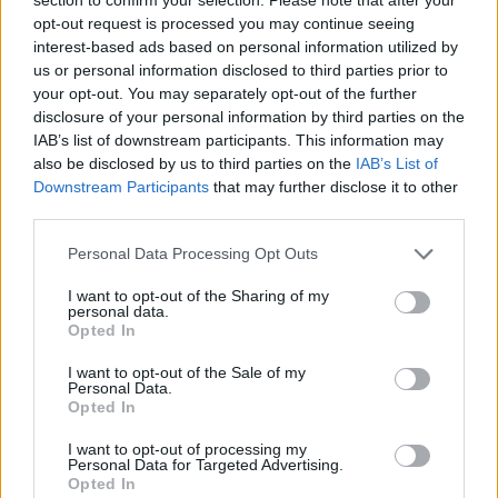
opt-out request is processed you may continue seeing
interest-based ads based on personal information utilized by
us or personal information disclosed to third parties prior to
your opt-out. You may separately opt-out of the further
Advertorial
disclosure of your personal information by third parties on the
IAB’s list of downstream participants. This information may
also be disclosed by us to third parties on the
IAB’s List of
Downstream Participants
that may further disclose it to other
Περισσότερα από το
third parties.
Personal Data Processing Opt Outs
Ισχυρές επιδόσεις για τη Cenergy
I want to opt-out of the Sharing of my
Holdings με σημαντική αύξηση
personal data.
πωλήσεων και κερδοφορίας στο
Opted In
πρώτο εξάμηνο του 2026
I want to opt-out of the Sale of my
05/08/26
|
18:27
Personal Data.
Opted In
ΔΕΗ: Συνεχιζόμενη ισχυρή
ανάπτυξη στο α΄ εξάμηνο 2026 με
I want to opt-out of processing my
Personal Data for Targeted Advertising.
προσαρμοσμένο EBITDA στα
Opted In