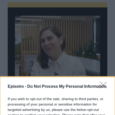
Epixeiro -
Do Not Process My Personal Information
If you wish to opt-out of the sale, sharing to third parties, or
processing of your personal or sensitive information for
nd.gr
TP Greece: Πώς διαμορφώνεται το
Η ομ
targeted advertising by us, please use the below opt-out
άθε
μέλλον του Insurance στην εποχή του AI
σου 
section to confirm your selection. Please note that after your