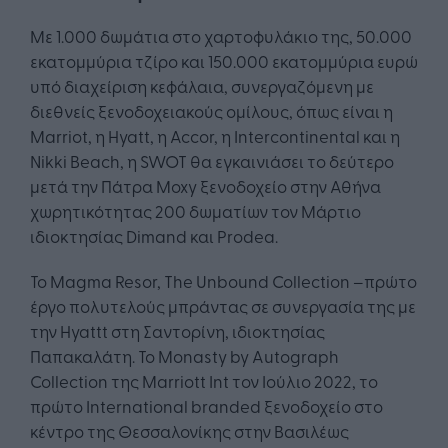
Με 1.000 δωμάτια στο χαρτοφυλάκιο της, 50.000
εκατομμύρια τζίρο και 150.000 εκατομμύρια ευρώ
υπό διαχείριση κεφάλαια, συνεργαζόμενη με
διεθνείς ξενοδοχειακούς ομίλους, όπως είναι η
Marriot, η Hyatt, η Accor, η Intercontinental και η
Nikki Beach, η SWOT θα εγκαινιάσει το δεύτερο
μετά την Πάτρα Moxy ξενοδοχείο στην Αθήνα
χωρητικότητας 200 δωματίων τον Μάρτιο
ιδιοκτησίας Dimand και Prodea.
Το Magma Resor, The Unbound Collection –πρώτο
έργο πολυτελούς μπράντας σε συνεργασία της με
την Hyattt στη Σαντορίνη, ιδιοκτησίας
Παπακαλάτη. Το Monasty by Autograph
Collection της Marriott Int τον Ιούλιο 2022, το
πρώτο International branded ξενοδοχείο στο
κέντρο της Θεσσαλονίκης στην Βασιλέως