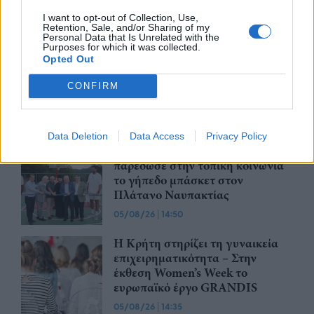
€1,2 δισ.
I want to opt-out of Collection, Use,
05/08/26
|
17:58
Retention, Sale, and/or Sharing of my
Personal Data that Is Unrelated with the
Στην εξαγορά του 75% των
Purposes for which it was collected.
Opted Out
ΗΛΕΚΤΩΡ - THALIS προχωρά ο
Όμιλος AKTOR, στο πλαίσιο
CONFIRM
στρατηγικής συνεργασίας με τη
MOTOR OIL
05/08/26
|
17:52
Data Deletion
Data Access
Privacy Policy
Η BIOKOSMOS ανακαίνισε και
παρέδωσε στην τοπική κοινωνία
το γήπεδο μπάσκετ στον
Πλάτανο Ναυπακτίας
05/08/26
|
14:50
Η Κρήτη στηρίζει τη γυναικεία
επιχειρηματικότητα – Στην
έκθεση Women’s Week το
ευρωπαϊκό έργο GRANDIS
05/08/26
|
14:35