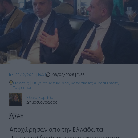
08/08/2025 | 11:55
22/12/2021 | 16:34
Ειδήσεις
|
Επιχειρηματικά Νέα
,
Κατασκευές & Real Estate
,
Τουρισμός
Έλενα Ερμείδου
Δημοσιογράφος
Αποχώρησαν από την Ελλάδα τα
distressed funds με την αποκατάσταση