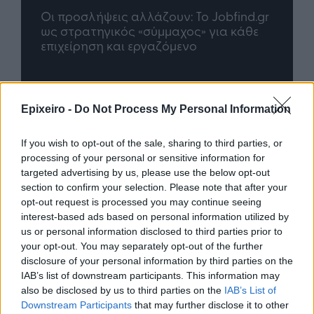
nd.gr
TP Greece: Πώς διαμορφώνεται το
Η ομ
άθε
μέλλον του Insurance στην εποχή του AI
σου 
Advertorial
Epixeiro -
Do Not Process My Personal Information
If you wish to opt-out of the sale, sharing to third parties, or
processing of your personal or sensitive information for
Περισσότερα από το
targeted advertising by us, please use the below opt-out
section to confirm your selection. Please note that after your
opt-out request is processed you may continue seeing
Apollo Global Management:
interest-based ads based on personal information utilized by
Εξαγοράζει την EasyJet έναντι 7,7
us or personal information disclosed to third parties prior to
δισ. δολαρίων - Η δήλωση του Sir
your opt-out. You may separately opt-out of the further
Στέλιου Χατζηιωάννου
disclosure of your personal information by third parties on the
IAB’s list of downstream participants. This information may
06/08/26
|
18:31
also be disclosed by us to third parties on the
IAB’s List of
Downstream Participants
that may further disclose it to other
Σαμοθράκη: Σε λειτουργία η