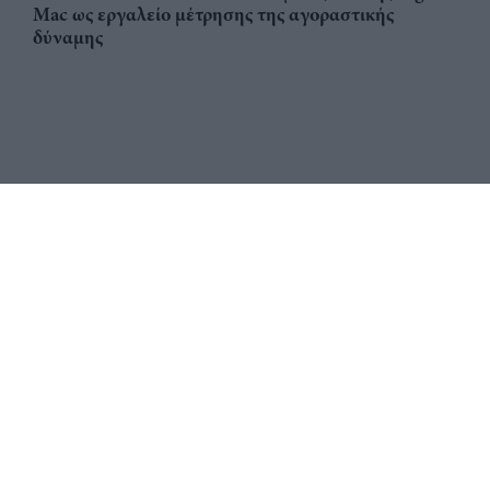
Mac ως εργαλείο μέτρησης της αγοραστικής
δύναμης
Αριθμός Πιστοποίησης
ηλεκτρονικού Μητρώου