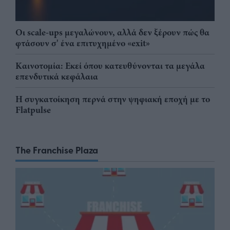
Οι scale-ups μεγαλώνουν, αλλά δεν ξέρουν πώς θα
φτάσουν σ' ένα επιτυχημένο «exit»
Καινοτομία: Εκεί όπου κατευθύνονται τα μεγάλα
επενδυτικά κεφάλαια
Η συγκατοίκηση περνά στην ψηφιακή εποχή με το
Flatpulse
The Franchise Plaza