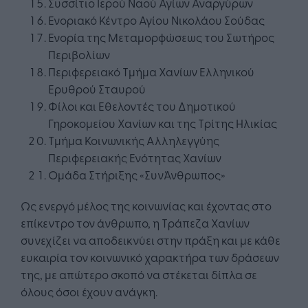
Συσσίτιο Ιερού Ναού Αγίων Αναργύρων
Ενοριακό Κέντρο Αγίου Νικολάου Σούδας
Ενορία της Μεταμορφώσεως του Σωτήρος
Περιβολίων
Περιφερειακό Τμήμα Χανίων Ελληνικού
Ερυθρού Σταυρού
Φίλοι και Εθελοντές του Δημοτικού
Γηροκομείου Χανίων και της Τρίτης Ηλικίας
Τμήμα Κοινωνικής Αλληλεγγύης
Περιφερειακής Ενότητας Χανίων
Ομάδα Στήριξης «ΣυνΆνθρωπος»
Ως ενεργό μέλος της κοινωνίας και έχοντας στο
επίκεντρο τον άνθρωπο, η Τράπεζα Χανίων
συνεχίζει να αποδεικνύει στην πράξη και με κάθε
ευκαιρία τον κοινωνικό χαρακτήρα των δράσεων
της, με απώτερο σκοπό να στέκεται δίπλα σε
όλους όσοι έχουν ανάγκη.