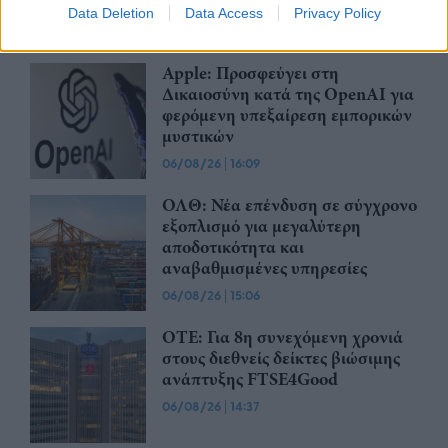
06/08/26
|
16:18
Data Deletion
Data Access
Privacy Policy
Apple: Προσφεύγει στη
Δικαιοσύνη κατά της OpenAI για
φερόμενη υπεξαίρεση εμπορικών
μυστικών
06/08/26
|
16:09
ΟΛΘ: Νέα επένδυση σε σύγχρονο
εξοπλισμό για μεγαλύτερη
αποδοτικότητα και
αναβαθμισμένες υπηρεσίες
06/08/26
|
15:06
ΟΤΕ: Για 8η συνεχόμενη χρονιά
στους διεθνείς δείκτες βιώσιμης
ανάπτυξης FTSE4Good
06/08/26
|
14:37