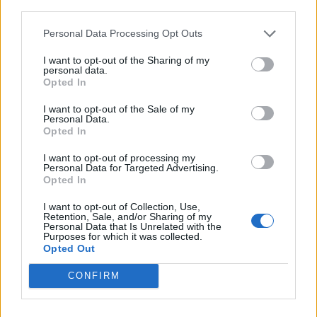
third parties.
πλατφόρμα myBusinessSupport
για το ειδικό πρόγραμμα στήριξης
Personal Data Processing Opt Outs
επιχειρήσεων
06/08/26
|
18:07
I want to opt-out of the Sharing of my
personal data.
Opted In
Ο Όμιλος Qualco επεκτείνει τη
δραστηριότητά του στην ΑΙ με
I want to opt-out of the Sale of my
την απόκτηση πλειοψηφικού
Personal Data.
ποσοστού στη Multiverse
Opted In
06/08/26
|
17:45
I want to opt-out of processing my
Personal Data for Targeted Advertising.
ΕΥΑΘ: Αποκτά νέες
Opted In
αρμοδιότητες και επεκτείνεται
I want to opt-out of Collection, Use,
στη Χαλκιδική
Retention, Sale, and/or Sharing of my
Personal Data that Is Unrelated with the
06/08/26
|
17:41
Purposes for which it was collected.
Opted Out
Συναγερμός από τον ΕΦΕΤ –
CONFIRM
Ανακαλεί καραμέλες-ζελεδάκια
με THC και CBD