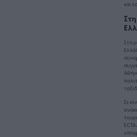
και ε
Στη
Ελ
Στο μ
Ελλά
σύνορ
συγγε
Αθήνα
πολι
ταξίδ
Σε κί
ανακά
τουρι
ECTAA
υπογ