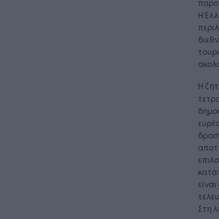
παρου
Η Ελλ
περιλ
διεθν
τουρι
ακολο
Η ζή
τετρα
δημο
ευρέ
δρασ
αποτε
επιλο
κατάτ
είναι
τελευ
Στη λ