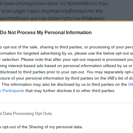
μέτρων υπονομεύουν όλες τις προσπάθειες που
 γίνει μέχρι τώρα, συμπεριλαμβανομένου και
προσπαθειών για την απόκτηση του Ψηφιακού
ποιητικού Covid της ΕΕ με στόχο την άρση των
ρισμών μετακίνησης για όσους έχουν
Do Not Process My Personal Information
ιαστεί και νοσήσει. Το κέντρο ECDC σημειωτέον
ρει σε πρόσφατη μελέτη του ότι η παραλλαγή
to opt-out of the sale, sharing to third parties, or processing of your per
formation for targeted advertising by us, please use the below opt-out s
 παρούσα σε όλη την Ευρώπη και ότι οι λοιμώξεις
r selection. Please note that after your opt-out request is processed y
ονται κυρίως σε μεταδόσεις στην κοινότητα και
eing interest-based ads based on personal information utilized by us or
εριπτώσεις που σχετίζονται με τις μετακινήσεις
disclosed to third parties prior to your opt-out. You may separately opt-
α ταξίδια, προσθέτοντας ότι οι ταξιδιωτικοί
losure of your personal information by third parties on the IAB’s list of
ρισμοί είναι αναποτελεσματικοί στην μείωση
. This information may also be disclosed by us to third parties on the
IA
Participants
that may further disclose it to other third parties.
ετάδοσης του ιού, των νοσηλειών ή των
των.
ανυκτερεύσεις στην Ευρώπη των 27 το χειμώνα
l Data Processing Opt Outs
2021 μειώθηκαν κατά 71% σε σύγκριση με το
να 2018-2019, ενώ οι χειμερινές διακοπές,
o opt-out of the Sharing of my personal data.