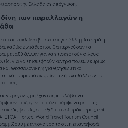
στίασης στην Ελλάδα σε απόγνωση.
 δίνη των παραλλαγών η
λάδα
άτι του κυκλώνα βρίσκεται για άλλη μία φορά η
δα, καθώς χιλιάδες που θα περνούσαν τα
α, μεταξύ άλλων για να επισκεφτούν φίλους,
νείς, για να επισκεφτούν κέντρα πόλεων κυρίως
 και Θεσσαλονίκη ή για θρησκευτικό
τιστικό τουρισμό ακυρώνουν ή αναβάλλουν τα
ια τους.
νδυνο μεγάλο, μη έχοντας προλάβει να
μψουν, εισέρχονται πάλι, σύμφωνα με τους
στικούς φορείς, οι ταξιδιωτικοί πράκτορες, ενώ
, ETOA, Hortec, World Travel Tourism Council
ραμμίζουν με έντονο τρόπο ότι η επαναφορά