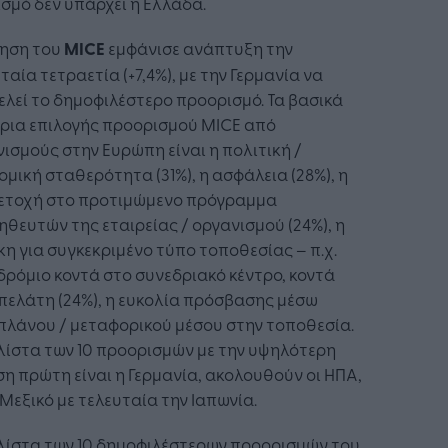
σμό δεν υπάρχει η Ελλάδα.
τηση του
MICE
εμφάνισε ανάπτυξη την
ταία τετραετία (+7,4%), με την Γερμανία να
λεί το δημοφιλέστερο προορισμό. Τα βασικά
ήρια επιλογής προορισμού MICE από
ισμούς στην Ευρώπη είναι η πολιτική /
ομική σταθερότητα (31%), η ασφάλεια (28%), η
ετοχή στο προτιμώμενο πρόγραμμα
θευτών της εταιρείας / οργανισμού (24%), η
η για συγκεκριμένο τύπο τοποθεσίας – π.χ.
ρόμιο κοντά στο συνεδριακό κέντρο, κοντά
πελάτη (24%), η ευκολία πρόσβασης μέσω
πλάνου / μεταφορικού μέσου στην τοποθεσία.
λίστα των 10 προορισμών με την υψηλότερη
η πρώτη είναι η Γερμανία, ακολουθούν οι ΗΠΑ,
 Μεξικό με τελευταία την Ιαπωνία.
λίστα των 10 δημοφιλέστερων προορισμών του