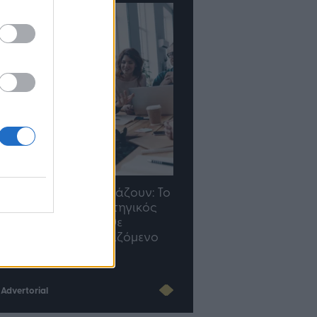
TP Greece: Πώς
Η ομάδα σου μεγαλώνε
διαμορφώνεται το μέλλον
γραφείο σου ακολουθε
του Insurance στην εποχή
του AI
Advertorial