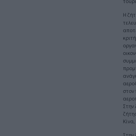
τουρι
Η ζή
τελευ
αποτε
κριτ
οργαν
οικον
συμμ
προμη
ανάγκ
αεροδ
στον 
αερο
Στην 
ζήτησ
Κίνα,
Στην 