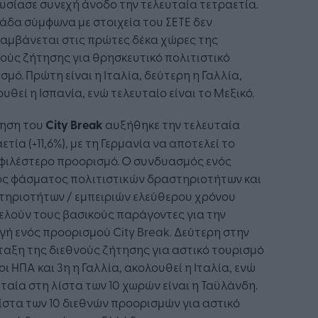
σίασε συνεχή άνοδο την τελευταία τετραετία.
άδα σύμφωνα με στοιχεία του ΣΕΤΕ δεν
αμβάνεται στις πρώτες δέκα χώρες της
ούς ζήτησης για θρησκευτικό πολιτιστικό
σμό. Πρώτη είναι η Ιταλία, δεύτερη η Γαλλία,
υθεί η Ισπανία, ενώ τελευταίο είναι το Μεξικό.
τηση του
City Break
αυξήθηκε την τελευταία
ετία (+11,6%), με τη Γερμανία να αποτελεί το
φιλέστερο προορισμό. Ο συνδυασμός ενός
ος φάσματος πολιτιστικών δραστηριοτήτων και
τηριοτήτων / εμπειριών ελεύθερου χρόνου
λούν τους βασικούς παράγοντες για την
γή ενός προορισμού City Break. Δεύτερη στην
αξη της διεθνούς ζήτησης για αστικό τουρισμό
 οι ΗΠΑ και 3η η Γαλλία, ακολουθεί η Ιταλία, ενώ
ταία στη λίστα των 10 χωρών είναι η Ταϋλάνδη.
ίστα των 10 διεθνών προορισμών για αστικό