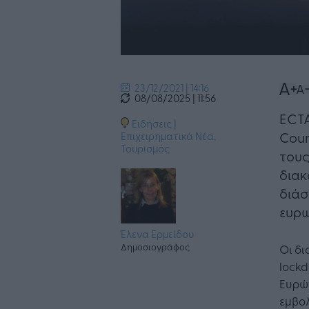
23/12/2021 | 14:16
08/08/2025 | 11:56
ECTA
Ειδήσεις
|
Coun
Επιχειρηματικά Νέα
,
Τουρισμός
τους
διακ
διάσ
ευρω
Έλενα Ερμείδου
Δημοσιογράφος
Οι δ
lock
Ευρώ
εμβολ