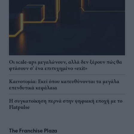
Οι scale-ups μεγαλώνουν, αλλά δεν ξέρουν πώς θα
φτάσουν σ' ένα επιτυχημένο «exit»
Καινοτομία: Εκεί όπου κατευθύνονται τα μεγάλα
επενδυτικά κεφάλαια
Η συγκατοίκηση περνά στην ψηφιακή εποχή με το
Flatpulse
The Franchise Plaza