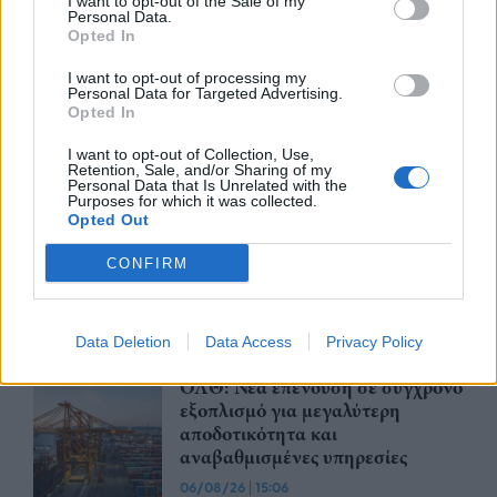
I want to opt-out of the Sale of my
Personal Data.
06/08/26
|
17:41
Opted In
I want to opt-out of processing my
Συναγερμός από τον ΕΦΕΤ –
Personal Data for Targeted Advertising.
Opted In
Ανακαλεί καραμέλες-ζελεδάκια
με THC και CBD
I want to opt-out of Collection, Use,
06/08/26
|
16:18
Retention, Sale, and/or Sharing of my
Personal Data that Is Unrelated with the
Purposes for which it was collected.
Opted Out
Apple: Προσφεύγει στη
Δικαιοσύνη κατά της OpenAI για
CONFIRM
φερόμενη υπεξαίρεση εμπορικών
μυστικών
06/08/26
|
16:09
Data Deletion
Data Access
Privacy Policy
ΟΛΘ: Νέα επένδυση σε σύγχρονο
εξοπλισμό για μεγαλύτερη
αποδοτικότητα και
αναβαθμισμένες υπηρεσίες
06/08/26
|
15:06