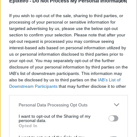
Apollo Global Management:
Epixeiro -
Do Not Process My Personal Information
Εξαγοράζει την EasyJet έναντι 7,7
δισ. δολαρίων - Η δήλωση του Sir
If you wish to opt-out of the sale, sharing to third parties, or
Στέλιου Χατζηιωάννου
processing of your personal or sensitive information for
targeted advertising by us, please use the below opt-out
06/08/26
|
18:31
section to confirm your selection. Please note that after your
Σαμοθράκη: Σε λειτουργία η
opt-out request is processed you may continue seeing
πλατφόρμα myBusinessSupport
interest-based ads based on personal information utilized by
για το ειδικό πρόγραμμα στήριξης
us or personal information disclosed to third parties prior to
επιχειρήσεων
your opt-out. You may separately opt-out of the further
disclosure of your personal information by third parties on the
06/08/26
|
18:07
IAB’s list of downstream participants. This information may
also be disclosed by us to third parties on the
IAB’s List of
Ο Όμιλος Qualco επεκτείνει τη
Downstream Participants
that may further disclose it to other
δραστηριότητά του στην ΑΙ με
third parties.
την απόκτηση πλειοψηφικού
ποσοστού στη Multiverse
Personal Data Processing Opt Outs
06/08/26
|
17:45
I want to opt-out of the Sharing of my
personal data.
ΕΥΑΘ: Αποκτά νέες
Opted In
αρμοδιότητες και επεκτείνεται
στη Χαλκιδική