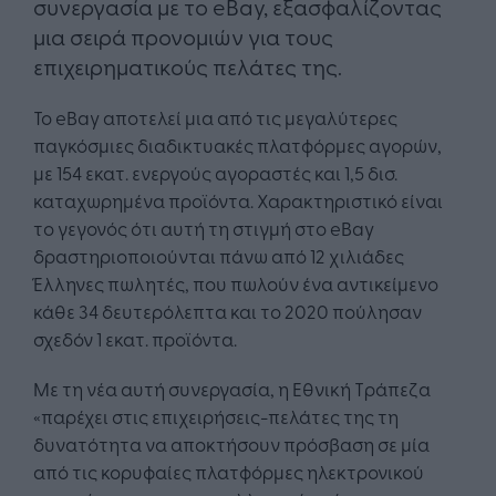
συνεργασία με το eBay, εξασφαλίζοντας
μια σειρά προνομιών για τους
επιχειρηματικούς πελάτες της.
Το eBay αποτελεί μια από τις μεγαλύτερες
παγκόσμιες διαδικτυακές πλατφόρμες αγορών,
με 154 εκατ. ενεργούς αγοραστές και 1,5 δισ.
καταχωρημένα προϊόντα. Χαρακτηριστικό είναι
το γεγονός ότι αυτή τη στιγμή στο eBay
δραστηριοποιούνται πάνω από 12 χιλιάδες
Έλληνες πωλητές, που πωλούν ένα αντικείμενο
κάθε 34 δευτερόλεπτα και το 2020 πούλησαν
σχεδόν 1 εκατ. προϊόντα.
Με τη νέα αυτή συνεργασία, η Εθνική Τράπεζα
«παρέχει στις επιχειρήσεις-πελάτες της τη
δυνατότητα να αποκτήσουν πρόσβαση σε μία
από τις κορυφαίες πλατφόρμες ηλεκτρονικού