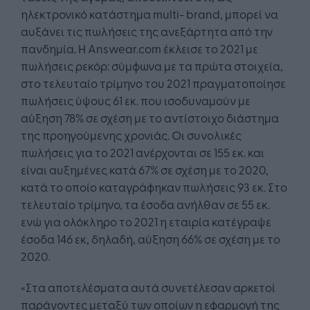
ηλεκτρονικό κατάστημα multi- brand, μπορεί να
αυξάνει τις πωλήσεις της ανεξάρτητα από την
πανδημία. Η Answear.com έκλεισε το 2021 με
πωλήσεις ρεκόρ: σύμφωνα με τα πρώτα στοιχεία,
στο τελευταίο τρίμηνο του 2021 πραγματοποίησε
πωλήσεις ύψους 61 εκ. που ισοδυναμούν με
αύξηση 78% σε σχέση με το αντίστοιχο διάστημα
της προηγούμενης χρονιάς. Οι συνολικές
πωλήσεις για το 2021 ανέρχονται σε 155 εκ. και
είναι αυξημένες κατά 67% σε σχέση με το 2020,
κατά το οποίο καταγράφηκαν πωλήσεις 93 εκ. Στο
τελευταίο τρίμηνο, τα έσοδα ανήλθαν σε 55 εκ.
ενώ για ολόκληρο το 2021 η εταιρία κατέγραψε
έσοδα 146 εκ, δηλαδή, αύξηση 66% σε σχέση με το
2020.
«Στα αποτελέσματα αυτά συνετέλεσαν αρκετοί
παράγοντες μεταξύ των οποίων η εφαρμογή της