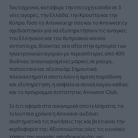
Ταυτόχρονα, κατάφερε την επιτυχή είσοδο σε 3
νέες αγορές, την Ελλάδα, την Κροατία και την
Κύπρο. Τόσο το Answear.gr όσο και το Answear.cy
σχεδιάστηκαν για να εξυπηρετήσουν τις ανάγκες
του Ελληνικού και του Κυπριακού κοινού
αντίστοιχα, δίνοντας νέα αξία στην εμπειρία των
ηλεκτρονικών αγορών με περισσότερες από 400
διεθνώς αναγνωρισμένες μάρκες σε ρούχα,
παπούτσια και αξεσουάρ. Σημαντικά
πλεονεκτήματα αποτελούν η άμεση παράδοση
και εξυπηρέτηση, η ασφάλεια συναλλαγών καθώς
και το πρόγραμμα πιστότητας Answear Club.
Σε ό,τι αφορά στα οικονομικά αποτελέσματα, τα
τελευταία χρόνια η Answear αυξάνει
συστηματικά τις πωλήσεις της και βελτιώνει την
κερδοφορία της. Αξιοποιώντας όλες τις ευνοϊκές
τάσεις της αγοράς, αποδεικνύει ότι, ως