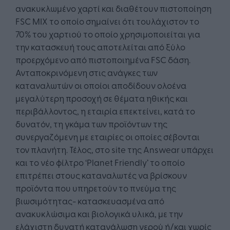
ανακυκλωμένο χαρτί και διαθέτουν πιστοποίηση
FSC MIX το οποίο σημαίνει ότι τουλάχιστον το
70% του χαρτιού το οποίο χρησιμοποιείται για
την κατασκευή τους αποτελείται από ξύλο
προερχόμενο από πιστοποιημένα FSC δάση.
Ανταποκρινόμενη στις ανάγκες των
καταναλωτών οι οποίοι αποδίδουν ολοένα
μεγαλύτερη προσοχή σε θέματα ηθικής και
περιβάλλοντος, η εταιρία επεκτείνει, κατά το
δυνατόν, τη γκάμα των προϊόντων της
συνεργαζόμενη με εταιρίες οι οποίες σέβονται
τον πλανήτη. Τέλος, στο site της Answear υπάρχει
και το νέο φίλτρο ‘Planet Friendly’ το οποίο
επιτρέπει στους καταναλωτές να βρίσκουν
προϊόντα που υπηρετούν το πνεύμα της
βιωσιμότητας- κατασκευασμένα από
ανακυκλώσιμα και βιολογικά υλικά, με την
ελάχιστη δυνατή κατανάλωση νερού ή/και χωρίς