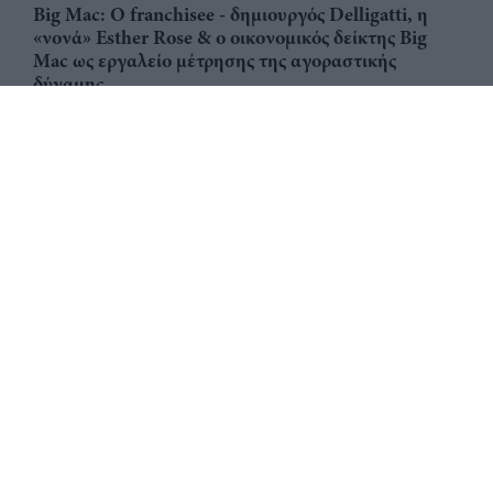
Big Mac: Ο franchisee - δημιουργός Delligatti, η
«νονά» Esther Rose & ο οικονομικός δείκτης Big
Mac ως εργαλείο μέτρησης της αγοραστικής
δύναμης