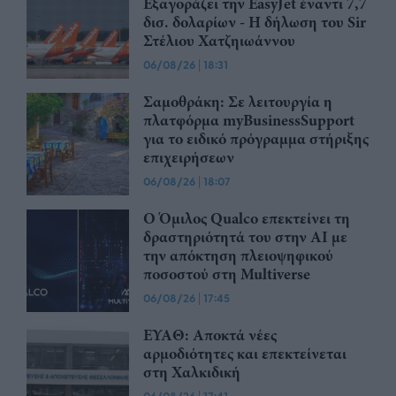
Εξαγοράζει την EasyJet έναντι 7,7
δισ. δολαρίων - Η δήλωση του Sir
Στέλιου Χατζηιωάννου
06/08/26
|
18:31
Σαμοθράκη: Σε λειτουργία η
πλατφόρμα myBusinessSupport
για το ειδικό πρόγραμμα στήριξης
επιχειρήσεων
06/08/26
|
18:07
Ο Όμιλος Qualco επεκτείνει τη
δραστηριότητά του στην ΑΙ με
την απόκτηση πλειοψηφικού
ποσοστού στη Multiverse
06/08/26
|
17:45
ΕΥΑΘ: Αποκτά νέες
αρμοδιότητες και επεκτείνεται
στη Χαλκιδική
|