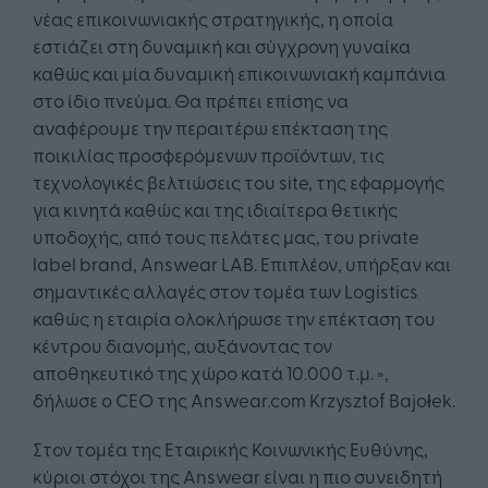
νέας επικοινωνιακής στρατηγικής, η οποία
εστιάζει στη δυναμική και σύγχρονη γυναίκα
καθώς και μία δυναμική επικοινωνιακή καμπάνια
στο ίδιο πνεύμα. Θα πρέπει επίσης να
αναφέρουμε την περαιτέρω επέκταση της
ποικιλίας προσφερόμενων προϊόντων, τις
τεχνολογικές βελτιώσεις του site, της εφαρμογής
για κινητά καθώς και της ιδιαίτερα θετικής
υποδοχής, από τους πελάτες μας, του private
label brand, Answear LΑΒ. Επιπλέον, υπήρξαν και
σημαντικές αλλαγές στον τομέα των Logistics
καθώς η εταιρία ολοκλήρωσε την επέκταση του
κέντρου διανομής, αυξάνοντας τον
αποθηκευτικό της χώρο κατά 10.000 τ.μ. »,
δήλωσε ο CEO της Answear.com Krzysztof Bajołek.
Στον τομέα της Εταιρικής Κοινωνικής Ευθύνης,
κύριοι στόχοι της Answear είναι η πιο συνειδητή