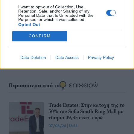
I want to opt-out of Collection, Use,
Retention, Sale, and/or Sharing of my
Personal Data that Is Unrelated with the
nd.gr
TP Greece: Πώς διαμορφώνεται το
Η ομ
Purposes for which it was collected.
άθε
μέλλον του Insurance στην εποχή του AI
σου 
Opted Out
CONFIRM
Advertorial
Data Deletion
Data Access
Privacy Policy
Περισσότερα από το
Trade Estates: Στην κατοχή της το
50% του Sofia South Ring Mall με
τίμημα 49,35 εκατ. ευρώ
07/08/26
|
16:53