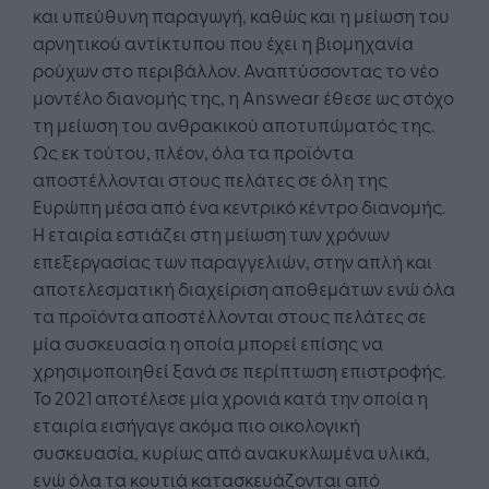
και υπεύθυνη παραγωγή, καθώς και η μείωση του
αρνητικού αντίκτυπου που έχει η βιομηχανία
ρούχων στο περιβάλλον. Αναπτύσσοντας το νέο
μοντέλο διανομής της, η Answear έθεσε ως στόχο
τη μείωση του ανθρακικού αποτυπώματός της.
Ως εκ τούτου, πλέον, όλα τα προϊόντα
αποστέλλονται στους πελάτες σε όλη της
Ευρώπη μέσα από ένα κεντρικό κέντρο διανομής.
Η εταιρία εστιάζει στη μείωση των χρόνων
επεξεργασίας των παραγγελιών, στην απλή και
αποτελεσματική διαχείριση αποθεμάτων ενώ όλα
τα προϊόντα αποστέλλονται στους πελάτες σε
μία συσκευασία η οποία μπορεί επίσης να
χρησιμοποιηθεί ξανά σε περίπτωση επιστροφής.
Το 2021 αποτέλεσε μία χρονιά κατά την οποία η
εταιρία εισήγαγε ακόμα πιο οικολογική
συσκευασία, κυρίως από ανακυκλωμένα υλικά,
ενώ όλα τα κουτιά κατασκευάζονται από