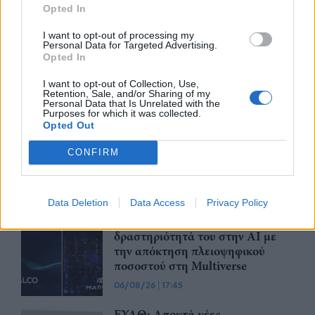
07/08/26
|
12:09
Opted In
Apollo Global Management:
I want to opt-out of processing my
Personal Data for Targeted Advertising.
Εξαγοράζει την EasyJet έναντι 7,7
Opted In
δισ. δολαρίων - Η δήλωση του Sir
Στέλιου Χατζηιωάννου
I want to opt-out of Collection, Use,
Retention, Sale, and/or Sharing of my
06/08/26
|
18:31
Personal Data that Is Unrelated with the
Purposes for which it was collected.
Opted Out
Σαμοθράκη: Σε λειτουργία η
πλατφόρμα myBusinessSupport
CONFIRM
για το ειδικό πρόγραμμα στήριξης
επιχειρήσεων
06/08/26
|
18:07
Data Deletion
Data Access
Privacy Policy
Ο Όμιλος Qualco επεκτείνει τη
δραστηριότητά του στην ΑΙ με
την απόκτηση πλειοψηφικού
ποσοστού στη Multiverse
06/08/26
|
17:45
ΕΥΑΘ: Αποκτά νέες