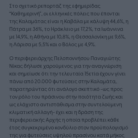
Στο σχετικό ρεπορτάζ της εφημερίδας
“Καθημερινή”, οι ελληνικές πόλεις που έπονται
της Καλαμάτας είναι η Καβάλα με κάλυψη 44,6%, η
Πάτρα με 36%, το Ηράκλειο με 17,2%, τα Ιωάννινα
με 14,9%, η Αθήνα με 10,8%, η Θεσσαλονίκη με 9,6%,
η Λάρισα με 5,5% και ο Βόλος με 4,9%.
Ο περιφερειάρχης Πελοποννήσου Παναγιώτης
Νίκας δήλωσε χαρούμενος για την αναγνώριση
και σημείωσε ότι την τελευταία 15ετία έχουν γίνει
πάνω από 20.000 φυτεύσεις στην Καλαμάτα,
παρατηρώντας ότι ανάλογο σκεπτικό -ως προς
τον ρόλο του πράσινου στην ποιότητα ζωής και
ως ελάχιστο αντιστάθισμα στην συντελούμενη
κλιματική αλλαγή- έχει και η δράση της
περιφερειακής Αρχής η οποία προβλέπει κάθε
έτος συγκεκριμένο κονδύλιο στον προϋπολογισμό
της για φυτεύσεις υψηλού πρασίνου κατά μήκος