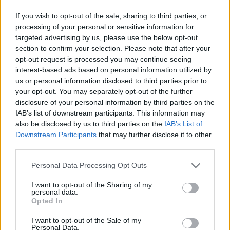
τίμημα 49,35 εκατ. ευρώ
If you wish to opt-out of the sale, sharing to third parties, or
07/08/26
|
16:53
processing of your personal or sensitive information for
targeted advertising by us, please use the below opt-out
section to confirm your selection. Please note that after your
Ατρόμητος και Novibet
opt-out request is processed you may continue seeing
ανανεώνουν τη συνεργασία τους
interest-based ads based on personal information utilized by
μέχρι το 2028
us or personal information disclosed to third parties prior to
07/08/26
|
15:48
your opt-out. You may separately opt-out of the further
disclosure of your personal information by third parties on the
IAB’s list of downstream participants. This information may
Βραβευμένα κρασιά με την
also be disclosed by us to third parties on the
IAB’s List of
υπογραφή της Lidl Ελλάς
Downstream Participants
that may further disclose it to other
07/08/26
|
15:29
third parties.
Personal Data Processing Opt Outs
I want to opt-out of the Sharing of my
CSG: Διψήφια αύξηση εσόδων
personal data.
και ισχυρό ανεκτέλεστο
Opted In
συμβάσεων το πρώτο εξάμηνο
του 2026
I want to opt-out of the Sale of my
Personal Data.