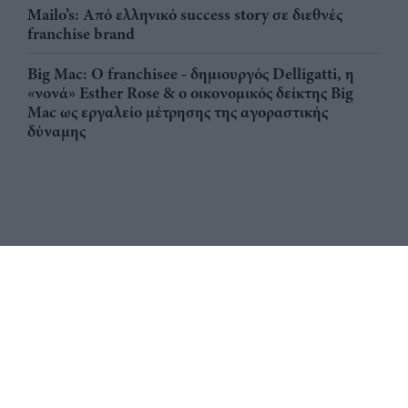
Mailo’s: Από ελληνικό success story σε διεθνές
franchise brand
Big Mac: Ο franchisee - δημιουργός Delligatti, η
«νονά» Esther Rose & ο οικονομικός δείκτης Big
Mac ως εργαλείο μέτρησης της αγοραστικής
δύναμης