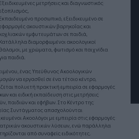
Εξειδικευμένες μετρήσεις και διαγνωστικός
εξοπλισμός,
Εκπαιδευμένο προσωπικό, εξειδικευμένο σε
εφαρμογές ακουστικών βαρηκοΐας και
κοχλιακών εμφυτευμάτων σε παιδιά,
Κατάλληλα διαμορφωμένοι ακοολογικοί
θάλαμοι, με χρώματα, φωτισμό και παιχνίδια
τή Νοημοσύνη: το νέο
Οι προσλήψεις αλλάζουν: To
γικό σύστημα της
Jobfind.gr ως στρατηγικός
για παιδιά.
ησης
«σύμμαχος» για κάθε
επιχείρηση και εργαζόμενο
ειμένου, ένας Υπεύθυνος Ακοολογικών
ογών να εργασθεί σε ένα τέτοιο κέντρο,
ζεται πολυετή πρακτική εμπειρία σε εφαρμογές
κων και ειδική εκπαίδευση στις μετρήσεις
ν, παιδιών και εφήβων. Στο Κέντρο της
είας Συντάγματος απασχολούνται
ικευμένοι Ακοολόγοι με εμπειρία στις εφαρμογές
ιατρικών ακουστικών λύσεων, ενώ παράλληλα
ηρίζονται από συναφείς ειδικότητες.