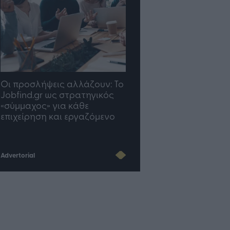
TP Greece: Πώς
Η ομάδα σου μεγαλώνε
διαμορφώνεται το μέλλον
γραφείο σου ακολουθε
του Insurance στην εποχή
του AI
Advertorial