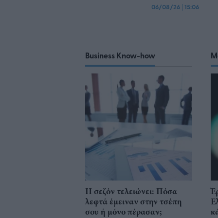
06/08/26
|
15:06
Business Know-how
M
Η σεζόν τελειώνει: Πόσα
Έ
λεφτά έμειναν στην τσέπη
Ε
σου ή μόνο πέρασαν;
κ