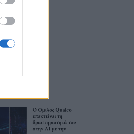
Ο Όμιλος Qualco
επεκτείνει τη
δραστηριότητά του
στην ΑΙ με την