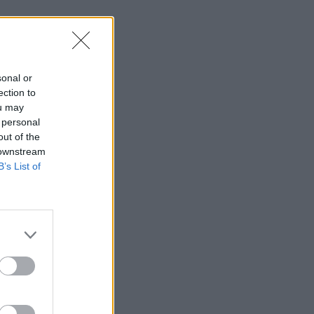
sonal or
ection to
ou may
 personal
out of the
 downstream
B’s List of