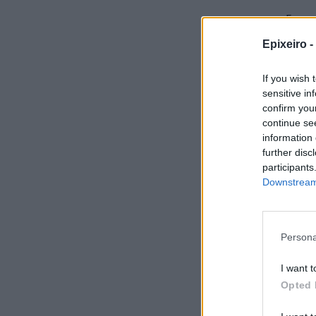
Σημει
βαρηκ
Epixeiro -
σημα
παιδι
If you wish 
sensitive in
confirm you
continue se
information 
further disc
participants
Downstream 
Persona
I want t
Opted 