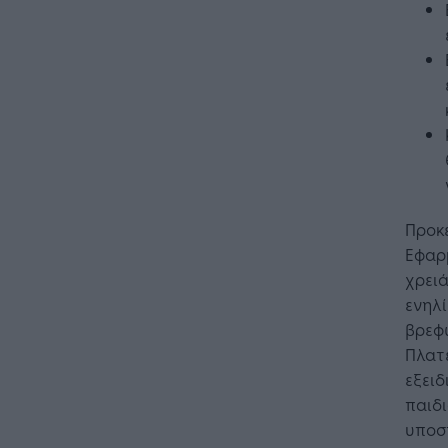
Η Τεχνη
λειτουρ
επιχείρ
Προκ
Εφαρμ
χρειά
ενηλί
βρεφώ
Πλατ
εξειδ
παιδ
υποστ