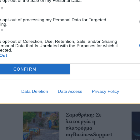
o opt-out of the Sale of my Personal Data.
In
to opt-out of processing my Personal Data for Targeted
ing.
λιάστε
In
o opt-out of Collection, Use, Retention, Sale, and/or Sharing
... σχόλια
| Κάνε click για να σχολιάσεις
ersonal Data that Is Unrelated with the Purposes for which it
lected.
Out
CONFIRM
Data Deletion
Data Access
Privacy Policy
Σαμοθράκη: Σε
λειτουργία η
πλατφόρμα
myBusinessSupport