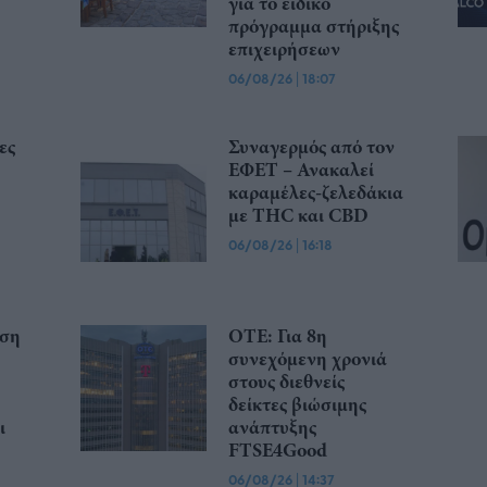
για το ειδικό
πρόγραμμα στήριξης
επιχειρήσεων
06/08/26
|
18:07
ες
Συναγερμός από τον
ΕΦΕΤ – Ανακαλεί
καραμέλες-ζελεδάκια
με THC και CBD
06/08/26
|
16:18
υση
ΟΤΕ: Για 8η
συνεχόμενη χρονιά
στους διεθνείς
δείκτες βιώσιμης
ι
ανάπτυξης
FTSE4Good
06/08/26
|
14:37