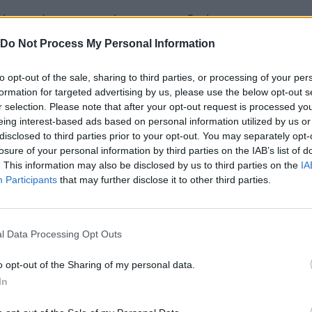
ώνεται ότι η αντιμετώπιση της παιδικής
οΐας, θεωρείται επιστημονικά εξαιρετικά
Do Not Process My Personal Information
ντική για την ομαλή ανάπτυξη των βρεφών,
ών και εφήβων.
to opt-out of the sale, sharing to third parties, or processing of your per
formation for targeted advertising by us, please use the below opt-out s
r selection. Please note that after your opt-out request is processed y
eing interest-based ads based on personal information utilized by us or
disclosed to third parties prior to your opt-out. You may separately opt-
Ακολουθήστε το
στο
losure of your personal information by third parties on the IAB’s list of
Google News
και μάθετε πρώτοι
. This information may also be disclosed by us to third parties on the
IA
όλα τα επιχειρηματικά νέα
Participants
that may further disclose it to other third parties.
l Data Processing Opt Outs
Δείτε όλες τις τελευταίες
επιχειρηματικές
Ειδήσεις
από την
o opt-out of the Sharing of my personal data.
Ελλάδα και τον κόσμο στο
In