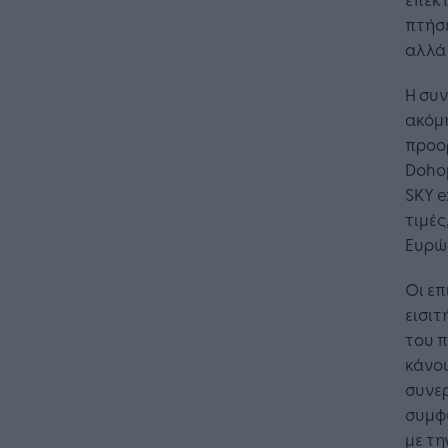
πτήσ
αλλά 
Η συν
ακόμ
προορ
Dohop
SKY e
τιμές
Ευρώ
Οι επ
εισιτ
του 
κάνου
συνερ
συμφω
με τη