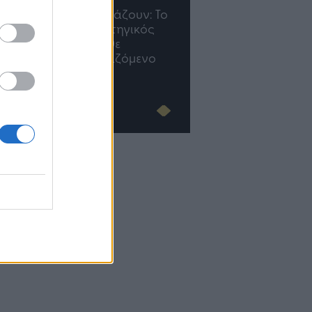
TP Greece: Πώς
Η ομάδα σου μεγαλώνε
διαμορφώνεται το μέλλον
γραφείο σου ακολουθε
του Insurance στην εποχή
του AI
Advertorial