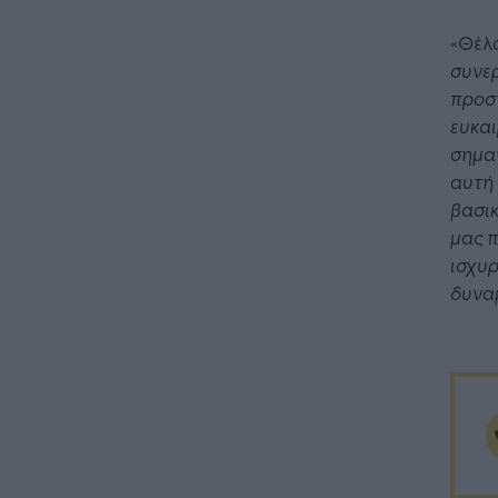
«Θέλ
συνερ
προσπ
ευκαι
σημαν
αυτή 
βασικ
μας π
ισχυρ
δυνα