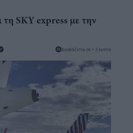
 τη SKY express με την
Διαβάζεται σε
~ 3 λεπτά