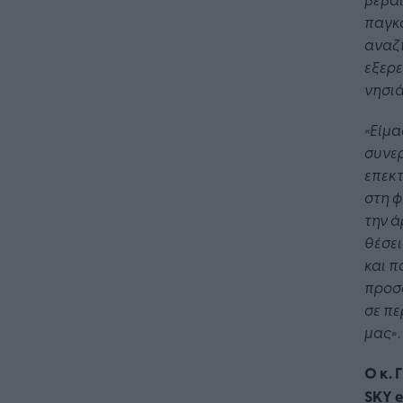
παγκο
αναζ
εξερ
νησιά
«Είμα
συνε
επεκτ
στη φ
την ά
θέσε
και π
προσ
σε πε
μας
».
Ο κ. 
SKY e