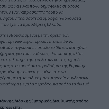
σμίως θα είναι πολύ δημοφιλείς σε όσους
ητούν έναν απρόσκοπτο τρόπο να
ευνήσουν περισσότερα όμορφα ηλιόλουστα
 που έχει να προσφέρει η Ελλάδα.
στε ενθουσιασμένοι με την όρεξη των
ργαζόμενων αεροπορικών εταιρειών να
αθούν παγκοσμίως σε όλο το δίκτυό μας χάρη
ήμη μας για τους ναύλους εξαιρετικής αξίας,
ριστη εξυπηρέτηση πελατών και τις ισχυρές
ις μας στα κορυφαία αεροδρόμια της Ευρώπης
αραμένουμε επικεντρωμένοι στο να
φέρουμε τη μοναδική μας υπηρεσία συνδέσεων
ρισσότερα μεγάλα αεροδρόμια σε όλο το δίκτυό
Γιάννης Λιδάκης Εμπορικός Διευθυντής από το
xpress είπε: