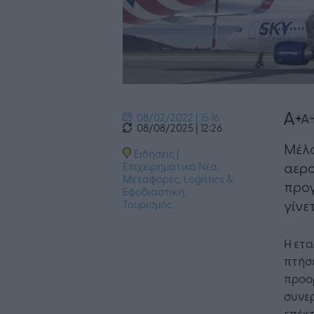
08/02/2022 | 15:16
08/08/2025 | 12:26
Μέλο
Ειδήσεις
|
αερο
Επιχειρηματικά Νέα
,
Μεταφορές, Logistics &
προγ
Εφοδιαστική
,
γίνετ
Τουρισμός
Η ετα
πτήσ
προο
συνερ
επέκ