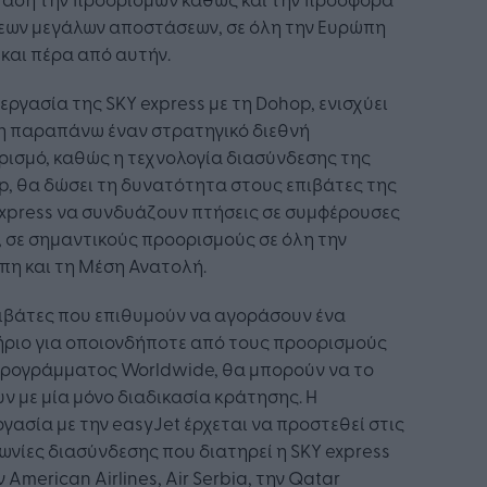
εων μεγάλων αποστάσεων, σε όλη την Ευρώπη
και πέρα από αυτήν.
εργασία της SKY express με τη Dohop, ενισχύει
η παραπάνω έναν στρατηγικό διεθνή
ισμό, καθώς η τεχνολογία διασύνδεσης της
, θα δώσει τη δυνατότητα στους επιβάτες της
xpress να συνδυάζουν πτήσεις σε συμφέρουσες
, σε σημαντικούς προορισμούς σε όλη την
πη και τη Μέση Ανατολή.
ιβάτες που επιθυμούν να αγοράσουν ένα
ήριο για οποιονδήποτε από τους προορισμούς
προγράμματος Worldwide, θα μπορούν να το
ν με μία μόνο διαδικασία κράτησης. Η
γασία με την easyJet έρχεται να προστεθεί στις
νίες διασύνδεσης που διατηρεί η SKY express
ν American Airlines, Air Serbia, την Qatar