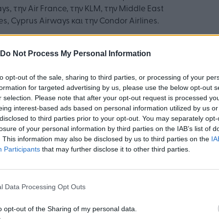
ys, την Air France, την KLM, την Middle East
nes, Cyprus Airways και την Condor Airlines.
ah Hanan, Εμπορική Διευθύντρια της Dohop,
Do Not Process My Personal Information
τότε που αναπτύχθηκε το πρόγραμμα
to opt-out of the sale, sharing to third parties, or processing of your per
formation for targeted advertising by us, please use the below opt-out s
dwide
by
easyJet
, μπορέσαμε να ανοίξουμε
r selection. Please note that after your opt-out request is processed y
ς παγκόσμιους προορισμούς σε αεροπορικές
eing interest-based ads based on personal information utilized by us or
είες χαμηλού κόστους σε όλο τον κόσμο. Η
disclosed to third parties prior to your opt-out. You may separately opt-
λογία εικονικής διασύνδεσης μας επιτρέπει
losure of your personal information by third parties on the IAB’s list of
γασίες μεταξύ αεροπορικών εταιρειών και
. This information may also be disclosed by us to third parties on the
IA
ει τους ταξιδιώτες με μια απρόσκοπτη, γρήγορη
Participants
that may further disclose it to other third parties.
ύκολη μεταφορά μέσω ενός από τους κόμβους
σής μας σε όλη την Ευρώπη. Καλωσορίζουμε τη
xpress
στο αναπτυσσόμενο δίκτυο
l Data Processing Opt Outs
ργαζόμενων αεροπορικών εταιρειών μας και
o opt-out of the Sharing of my personal data.
μονούμε να ανοίξουμε νέες εμπορικές