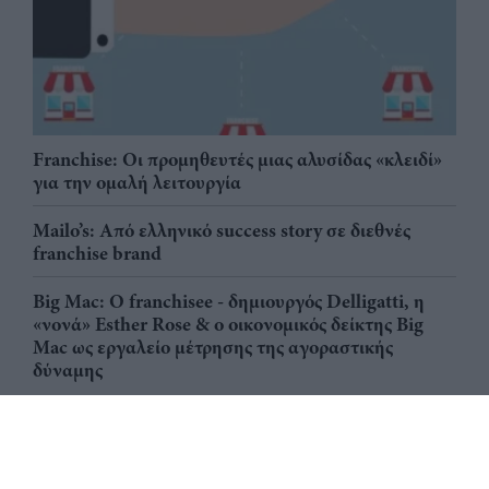
Franchise: Οι προμηθευτές μιας αλυσίδας «κλειδί»
για την ομαλή λειτουργία
Mailo’s: Από ελληνικό success story σε διεθνές
franchise brand
Big Mac: Ο franchisee - δημιουργός Delligatti, η
«νονά» Esther Rose & ο οικονομικός δείκτης Big
Mac ως εργαλείο μέτρησης της αγοραστικής
δύναμης