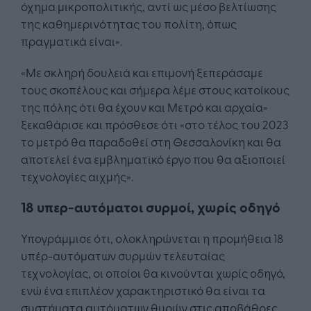
όχημα μικροπολιτικής, αντί ως μέσο βελτίωσης
της καθημερινότητας του πολίτη, όπως
πραγματικά είναι».
«Με σκληρή δουλειά και επιμονή ξεπεράσαμε
τους σκοπέλους και σήμερα λέμε στους κατοίκους
της πόλης ότι θα έχουν και Μετρό και αρχαία»
ξεκαθάρισε και πρόσθεσε ότι «στο τέλος του 2023
το μετρό θα παραδοθεί στη Θεσσαλονίκη και θα
αποτελεί ένα εμβληματικό έργο που θα αξιοποιεί
τεχνολογίες αιχμής».
18 υπερ-αυτόματοι συρμοί, χωρίς οδηγό
Υπογράμμισε ότι, ολοκληρώνεται η προμήθεια 18
υπέρ-αυτόματων συρμών τελευταίας
τεχνολογίας, οι οποίοι θα κινούνται χωρίς οδηγό,
ενώ ένα επιπλέον χαρακτηριστικό θα είναι τα
συστήματα αυτόματων θυρών στις αποβάθρες