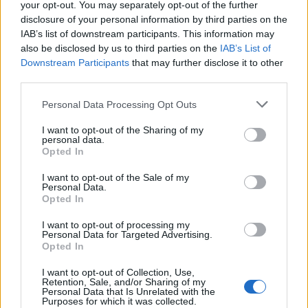
your opt-out. You may separately opt-out of the further
Περισσότερα από το
disclosure of your personal information by third parties on the
IAB’s list of downstream participants. This information may
also be disclosed by us to third parties on the
IAB’s List of
Trade Estates: Στην κατοχή της το
Downstream Participants
that may further disclose it to other
50% του Sofia South Ring Mall με
third parties.
τίμημα 49,35 εκατ. ευρώ
Personal Data Processing Opt Outs
07/08/26
|
16:53
I want to opt-out of the Sharing of my
personal data.
Ατρόμητος και Novibet
Opted In
ανανεώνουν τη συνεργασία τους
μέχρι το 2028
I want to opt-out of the Sale of my
Personal Data.
07/08/26
|
15:48
Opted In
I want to opt-out of processing my
Personal Data for Targeted Advertising.
Βραβευμένα κρασιά με την
Opted In
υπογραφή της Lidl Ελλάς
I want to opt-out of Collection, Use,
07/08/26
|
15:29
Retention, Sale, and/or Sharing of my
Personal Data that Is Unrelated with the
Purposes for which it was collected.