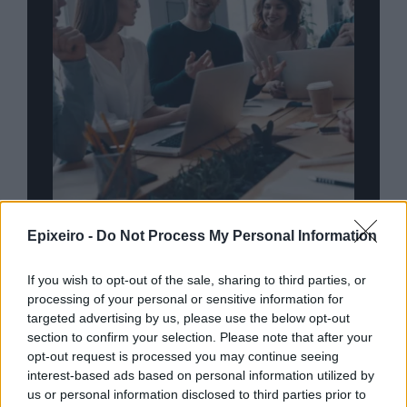
nd.gr
TP Greece: Πώς διαμορφώνεται το
Η ομ
Epixeiro -
Do Not Process My Personal Information
άθε
μέλλον του Insurance στην εποχή του AI
σου 
If you wish to opt-out of the sale, sharing to third parties, or
processing of your personal or sensitive information for
targeted advertising by us, please use the below opt-out
Advertorial
section to confirm your selection. Please note that after your
opt-out request is processed you may continue seeing
interest-based ads based on personal information utilized by
us or personal information disclosed to third parties prior to