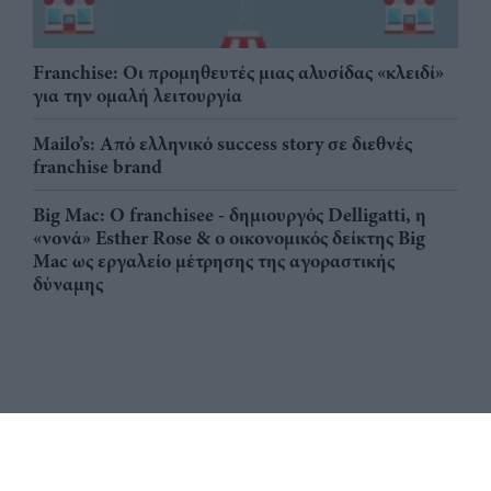
Franchise: Οι προμηθευτές μιας αλυσίδας «κλειδί»
για την ομαλή λειτουργία
Mailo’s: Από ελληνικό success story σε διεθνές
franchise brand
Big Mac: Ο franchisee - δημιουργός Delligatti, η
«νονά» Esther Rose & ο οικονομικός δείκτης Big
Mac ως εργαλείο μέτρησης της αγοραστικής
δύναμης