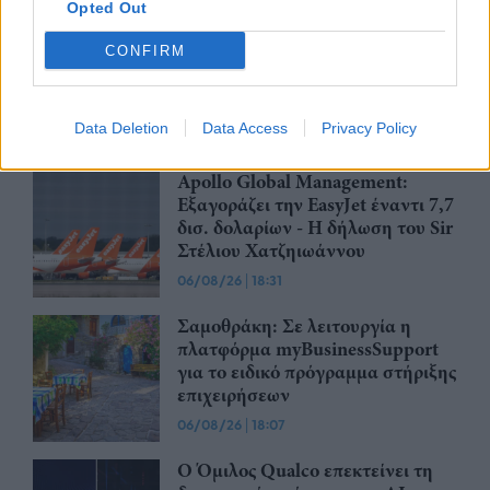
Opted Out
CSG: Διψήφια αύξηση εσόδων
CONFIRM
και ισχυρό ανεκτέλεστο
συμβάσεων το πρώτο εξάμηνο
του 2026
Data Deletion
Data Access
Privacy Policy
07/08/26
|
12:09
Apollo Global Management:
Εξαγοράζει την EasyJet έναντι 7,7
δισ. δολαρίων - Η δήλωση του Sir
Στέλιου Χατζηιωάννου
06/08/26
|
18:31
Σαμοθράκη: Σε λειτουργία η
πλατφόρμα myBusinessSupport
για το ειδικό πρόγραμμα στήριξης
επιχειρήσεων
06/08/26
|
18:07
Ο Όμιλος Qualco επεκτείνει τη