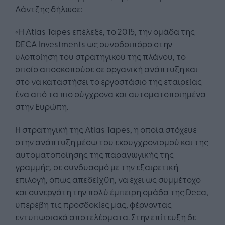
Λάντζης δήλωσε:
«Η Atlas Tapes επέλεξε, το 2015, την ομάδα της
DECA Investments ως συνοδοιπόρο στην
υλοποίηση του στρατηγικού της πλάνου, το
οποίο αποσκοπούσε σε οργανική ανάπτυξη και
στο να καταστήσει το εργοστάσιο της εταιρείας
ένα από τα πιο σύγχρονα και αυτοματοποιημένα
στην Ευρώπη.
Η στρατηγική της Atlas Tapes, η οποία στόχευε
στην ανάπτυξη μέσω του εκσυγχρονισμού και της
αυτοματοποίησης της παραγωγικής της
γραμμής, σε συνδυασμό με την εξαιρετική
επιλογή, όπως απεδείχθη, να έχει ως συμμέτοχο
και συνεργάτη την πολύ έμπειρη ομάδα της Deca,
υπερέβη τις προσδοκίες μας, φέρνοντας
εντυπωσιακά αποτελέσματα. Στην επίτευξη δε