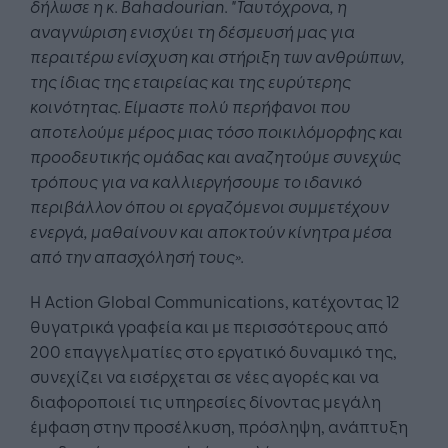
δήλωσε η κ. Bahadourian. "Ταυτόχρονα, η
αναγνώριση ενισχύει τη δέσμευσή μας για
περαιτέρω ενίσχυση και στήριξη των ανθρώπων,
της ίδιας της εταιρείας και της ευρύτερης
κοινότητας. Είμαστε πολύ περήφανοι που
αποτελούμε μέρος μιας τόσο ποικιλόμορφης και
προοδευτικής ομάδας και αναζητούμε συνεχώς
τρόπους για να καλλιεργήσουμε το ιδανικό
περιβάλλον όπου οι εργαζόμενοι συμμετέχουν
ενεργά, μαθαίνουν και αποκτούν κίνητρα μέσα
από την απασχόλησή τους».
Η Action Global Communications, κατέχοντας 12
θυγατρικά γραφεία και με περισσότερους από
200 επαγγελματίες στο εργατικό δυναμικό της,
συνεχίζει να εισέρχεται σε νέες αγορές και να
διαφοροποιεί τις υπηρεσίες δίνοντας μεγάλη
έμφαση στην προσέλκυση, πρόσληψη, ανάπτυξη