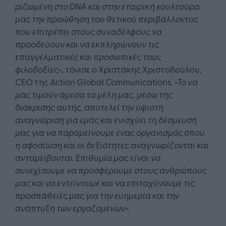
ριζωμένη στο
DNA
και στην εταιρική κουλτούρα
μας την προώθηση του θετικού περιβάλλοντος
που επιτρέπει στους συναδέλφους να
προοδεύουν και να εκπληρώνουν τις
επαγγελματικές και προσωπικές τους
φιλοδοξίες»,
τόνισε ο Χριστάκης Χριστοδούλου,
CEO της Action Global Communications
. «Το να
μας τιμούν άμεσα τα μέλη μας, μέσω της
διάκρισης αυτής, αποτελεί την ύψιστη
αναγνώριση για εμάς και ενισχύει τη δέσμευσή
μας για να παραμείνουμε ένας οργανισμός όπου
η αφοσίωση και οι δεξιότητες αναγνωρίζονται και
ανταμείβονται. Επιθυμία μας είναι να
συνεχίσουμε να προσφέρουμε στους ανθρώπους
μας και να εντείνουμε και να επιταχύνουμε τις
προσπάθειές μας για την ευημερία και την
ανάπτυξη των εργαζομένων».