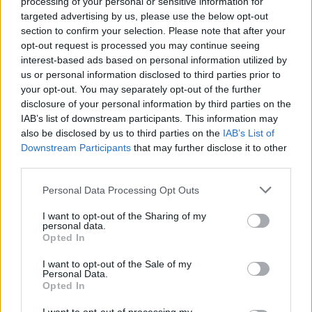
processing of your personal or sensitive information for
targeted advertising by us, please use the below opt-out
section to confirm your selection. Please note that after your
nd.gr
TP Greece: Πώς διαμορφώνεται το
Η ομ
opt-out request is processed you may continue seeing
άθε
μέλλον του Insurance στην εποχή του AI
σου 
interest-based ads based on personal information utilized by
us or personal information disclosed to third parties prior to
your opt-out. You may separately opt-out of the further
disclosure of your personal information by third parties on the
Advertorial
IAB’s list of downstream participants. This information may
also be disclosed by us to third parties on the
IAB’s List of
Downstream Participants
that may further disclose it to other
third parties.
Περισσότερα από το
Personal Data Processing Opt Outs
I want to opt-out of the Sharing of my
personal data.
Trade Estates: Στην κατοχή της το
Opted In
50% του Sofia South Ring Mall με
τίμημα 49,35 εκατ. ευρώ
I want to opt-out of the Sale of my
Personal Data.
07/08/26
|
16:53
Opted In