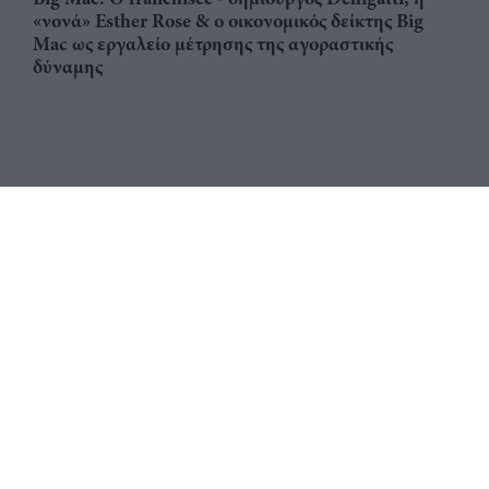
«νονά» Esther Rose & ο οικονομικός δείκτης Big
Mac ως εργαλείο μέτρησης της αγοραστικής
δύναμης