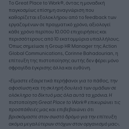
Tο Great Place to Work®, όντας η μοναδική
παγκοσμίως επίσημη αναγνώριση που
καθορίζεται εξολοκλήρου από το feedback των
εργαζομένων σε πραγματικό χρόνο, αξιολογεί
κάθε χρόνο περίπου 10.000 επιχειρήσεις και
περισσότερους από 10 εκατομμύρια υπαλλήλους.
Όπως σημείωσε η Group HR Manager της Action
Global Communications, Corinne Bahadourian, η
επίτευξη της πιστοποίησης αυτής δεν φέρει μόνο
σφραγίδα έγκρισης άλλα και ευθύνη.
«Είμαστε εξαιρετικά περήφανοι για το πάθος, την
αφοσίωση και τη σκληρή δουλειά των ομάδων σε
ολόκληρο το δίκτυό μας όλα αυτά τα χρόνια. Η
πιστοποίηση Great Place to Work® επικυρώνει τις
προσπάθειές μας και επιβεβαιώνει ότι
βρισκόμαστε στον σωστό δρόμο για την επίτευξη
ακόμα μεγαλύτερων στόχων στον οργανισμό μας»,