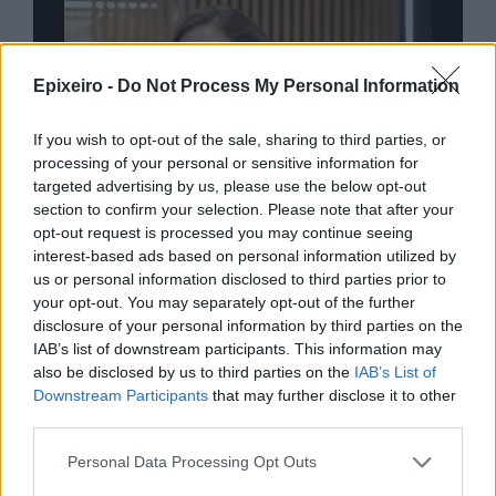
Epixeiro -
Do Not Process My Personal Information
If you wish to opt-out of the sale, sharing to third parties, or
processing of your personal or sensitive information for
targeted advertising by us, please use the below opt-out
section to confirm your selection. Please note that after your
opt-out request is processed you may continue seeing
interest-based ads based on personal information utilized by
us or personal information disclosed to third parties prior to
your opt-out. You may separately opt-out of the further
disclosure of your personal information by third parties on the
IAB’s list of downstream participants. This information may
nd.gr
TP Greece: Πώς διαμορφώνεται το
Η ομ
also be disclosed by us to third parties on the
IAB’s List of
άθε
μέλλον του Insurance στην εποχή του AI
σου 
Downstream Participants
that may further disclose it to other
third parties.
Personal Data Processing Opt Outs
Advertorial