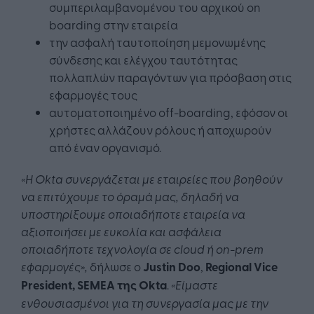
συμπεριλαμβανομένου του αρχικού on
boarding στην εταιρεία
την ασφαλή ταυτοποίηση μεμονωμένης
σύνδεσης και ελέγχου ταυτότητας
πολλαπλών παραγόντων για πρόσβαση στις
εφαρμογές τους
αυτοματοποιημένο off-boarding, εφόσον οι
χρήστες αλλάζουν ρόλους ή αποχωρούν
από έναν οργανισμό.
«Η Okta συνεργάζεται με εταιρείες που βοηθούν
να επιτύχουμε το όραμά μας, δηλαδή να
υποστηρίξουμε οποιαδήποτε εταιρεία να
αξιοποιήσει με ευκολία και ασφάλεια
οποιαδήποτε τεχνολογία σε cloud ή on-prem
εφαρμογές»,
δήλωσε ο
Justin Doo
,
Regional Vice
President, SEMEA της Okta
.
«Είμαστε
ενθουσιασμένοι για τη συνεργασία μας με την