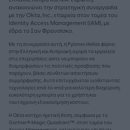
ανακοινώνει την στρατηγική συνεργασία
με την Okta, Inc., εταιρεία στον τομέα του
Identity Access Management (IAM), με
έδρα το Σαν Φρανσίσκο.
Με τη συνεργασία αυτή, η Pylones Hellas φέρνει
στην Ελληνική και Κυπριακή αγορά τα εργαλεία
στις επιχειρήσεις ώστε να μπορούν να
διαμορφώσουν τις πολιτικές πρόσβασης που
παρέχουν, βάσει σύνθετων απαιτήσεων
συμμόρφωσης. Αυτό επιτυγχάνεται υιοθετώντας
τεχνολογίες end-to-end για καλύτερη διαχείριση,
ευκολότερη εμπειρία για το χρήστη και
ταυτόχρονη εξοικονόμηση κόστους.
Η Okta κατέχει ηγετική θέση, σύμφωνα με το
Gartner® Magic Quadrant™, στοn τομέα του
Access Management, κατακτώντας επι πέντε