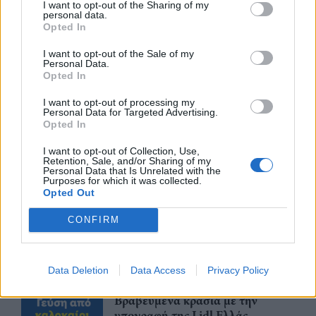
I want to opt-out of the Sharing of my
personal data.
Opted In
I want to opt-out of the Sale of my
Personal Data.
Περισσότερα από το
Opted In
I want to opt-out of processing my
Trade Estates: Στην κατοχή της το
Personal Data for Targeted Advertising.
Opted In
50% του Sofia South Ring Mall με
τίμημα 49,35 εκατ. ευρώ
I want to opt-out of Collection, Use,
Retention, Sale, and/or Sharing of my
07/08/26
|
16:53
Personal Data that Is Unrelated with the
Purposes for which it was collected.
Opted Out
Ατρόμητος και Novibet
ανανεώνουν τη συνεργασία τους
CONFIRM
μέχρι το 2028
07/08/26
|
15:48
Data Deletion
Data Access
Privacy Policy
Βραβευμένα κρασιά με την
υπογραφή της Lidl Ελλάς