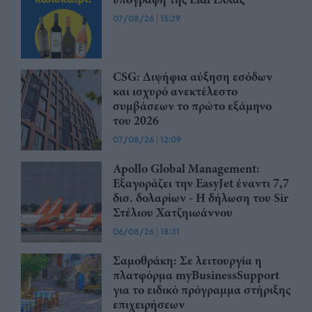
07/08/26
|
15:29
CSG: Διψήφια αύξηση εσόδων
και ισχυρό ανεκτέλεστο
συμβάσεων το πρώτο εξάμηνο
του 2026
07/08/26
|
12:09
Apollo Global Management:
Εξαγοράζει την EasyJet έναντι 7,7
δισ. δολαρίων - Η δήλωση του Sir
Στέλιου Χατζηιωάννου
06/08/26
|
18:31
Σαμοθράκη: Σε λειτουργία η
πλατφόρμα myBusinessSupport
για το ειδικό πρόγραμμα στήριξης
επιχειρήσεων