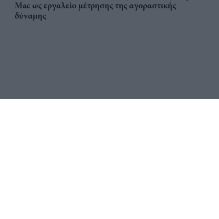
Mac ως εργαλείο μέτρησης της αγοραστικής
δύναμης
Αριθμός Πιστοποίησης
ηλεκτρονικού Μητρώου