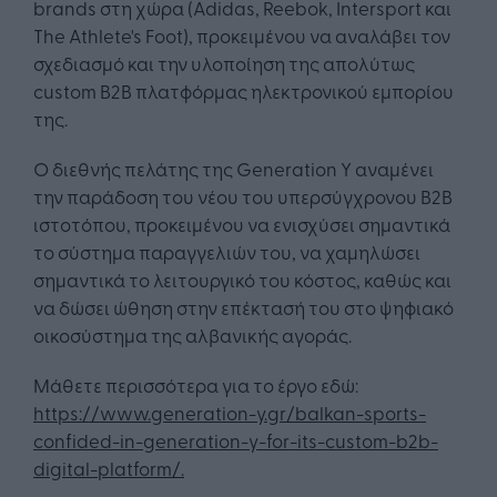
brands στη χώρα (Adidas, Reebok, Intersport και
The Athlete's Foot), προκειμένου να αναλάβει τον
σχεδιασμό και την υλοποίηση της απολύτως
custom B2B πλατφόρμας ηλεκτρονικού εμπορίου
της.
Ο διεθνής πελάτης της Generation Y αναμένει
την παράδοση του νέου του υπερσύγχρονου B2B
ιστοτόπου, προκειμένου να ενισχύσει σημαντικά
το σύστημα παραγγελιών του, να χαμηλώσει
σημαντικά το λειτουργικό του κόστος, καθώς και
να δώσει ώθηση στην επέκτασή του στο ψηφιακό
οικοσύστημα της αλβανικής αγοράς.
Μάθετε περισσότερα για το έργο εδώ:
https://www.generation-y.gr/balkan-sports-
confided-in-generation-y-for-its-custom-b2b-
digital-platform/.