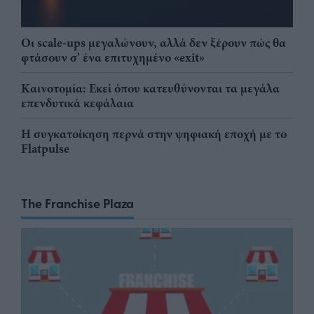
Οι scale-ups μεγαλώνουν, αλλά δεν ξέρουν πώς θα
φτάσουν σ' ένα επιτυχημένο «exit»
Καινοτομία: Εκεί όπου κατευθύνονται τα μεγάλα
επενδυτικά κεφάλαια
Η συγκατοίκηση περνά στην ψηφιακή εποχή με το
Flatpulse
The Franchise Plaza