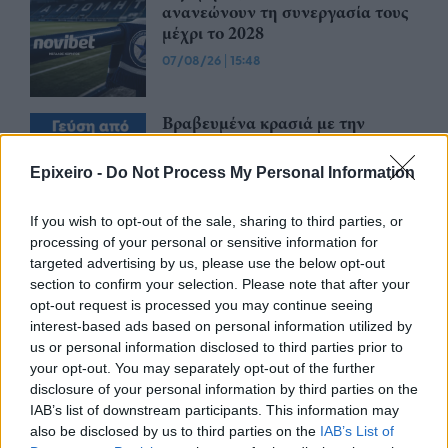
ανανεώνουν τη συνεργασία τους
μέχρι το 2028
07/08/26
|
15:48
Βραβευμένα κρασιά με την
υπογραφή της Lidl Ελλάς
07/08/26
|
15:29
Epixeiro -
Do Not Process My Personal Information
If you wish to opt-out of the sale, sharing to third parties, or
processing of your personal or sensitive information for
CSG: Διψήφια αύξηση εσόδων
targeted advertising by us, please use the below opt-out
και ισχυρό ανεκτέλεστο
section to confirm your selection. Please note that after your
συμβάσεων το πρώτο εξάμηνο
opt-out request is processed you may continue seeing
του 2026
interest-based ads based on personal information utilized by
07/08/26
|
12:09
us or personal information disclosed to third parties prior to
your opt-out. You may separately opt-out of the further
Apollo Global Management:
disclosure of your personal information by third parties on the
Εξαγοράζει την EasyJet έναντι 7,7
IAB’s list of downstream participants. This information may
δισ. δολαρίων - Η δήλωση του Sir
also be disclosed by us to third parties on the
IAB’s List of