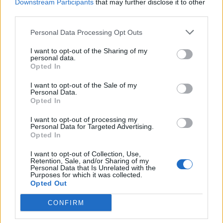
Στέλιου Χατζηιωάννου
Downstream Participants
that may further disclose it to other
third parties.
06/08/26
|
18:31
Personal Data Processing Opt Outs
Σαμοθράκη: Σε λειτουργία η
πλατφόρμα myBusinessSupport
I want to opt-out of the Sharing of my
για το ειδικό πρόγραμμα στήριξης
personal data.
επιχειρήσεων
Opted In
06/08/26
|
18:07
I want to opt-out of the Sale of my
Personal Data.
Ο Όμιλος Qualco επεκτείνει τη
Opted In
δραστηριότητά του στην ΑΙ με
I want to opt-out of processing my
την απόκτηση πλειοψηφικού
Personal Data for Targeted Advertising.
ποσοστού στη Multiverse
Opted In
06/08/26
|
17:45
I want to opt-out of Collection, Use,
Retention, Sale, and/or Sharing of my
ΕΥΑΘ: Αποκτά νέες
Personal Data that Is Unrelated with the
Purposes for which it was collected.
αρμοδιότητες και επεκτείνεται
Opted Out
στη Χαλκιδική
06/08/26
|
17:41
CONFIRM