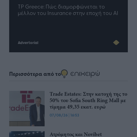
nd.gr
TP Greece: Πώς διαμορφώνεται το
Η ομ
άθε
μέλλον του Insurance στην εποχή του AI
σου 
Advertorial
Περισσότερα από το
Trade Estates: Στην κατοχή της το
50% του Sofia South Ring Mall με
τίμημα 49,35 εκατ. ευρώ
07/08/26
|
16:53
Ατρόμητος και Novibet