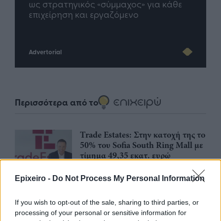
άθε
μέλλον του Insurance στην εποχή του AI
σου 
Advertorial
Περισσότερα από το
Trade Estates: Στην κατοχή της το
50% του Sofia South Ring Mall με
τίμημα 49,35 εκατ. ευρώ
07/08/26
|
16:53
Epixeiro -
Do Not Process My Personal Information
Ατρόμητος και Novibet
If you wish to opt-out of the sale, sharing to third parties, or
ανανεώνουν τη συνεργασία τους
processing of your personal or sensitive information for
μέχρι το 2028