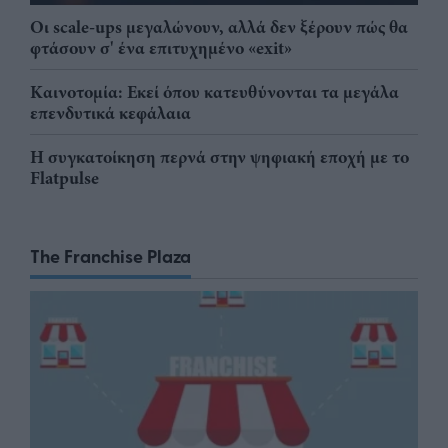
Οι scale-ups μεγαλώνουν, αλλά δεν ξέρουν πώς θα
φτάσουν σ' ένα επιτυχημένο «exit»
Καινοτομία: Εκεί όπου κατευθύνονται τα μεγάλα
επενδυτικά κεφάλαια
Η συγκατοίκηση περνά στην ψηφιακή εποχή με το
Flatpulse
The Franchise Plaza