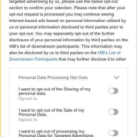
targeted advertising by us, please use the below opt-out
section to confirm your selection. Please note that after your
07/08/26
|
15:48
opt-out request is processed you may continue seeing
interest-based ads based on personal information utilized by
Βραβευμένα κρασιά με την
us or personal information disclosed to third parties prior to
υπογραφή της Lidl Ελλάς
your opt-out. You may separately opt-out of the further
disclosure of your personal information by third parties on the
07/08/26
|
15:29
IAB’s list of downstream participants. This information may
also be disclosed by us to third parties on the
IAB’s List of
Downstream Participants
that may further disclose it to other
third parties.
CSG: Διψήφια αύξηση εσόδων
και ισχυρό ανεκτέλεστο
Personal Data Processing Opt Outs
συμβάσεων το πρώτο εξάμηνο
του 2026
I want to opt-out of the Sharing of my
personal data.
07/08/26
|
12:09
Opted In
Apollo Global Management:
I want to opt-out of the Sale of my
Εξαγοράζει την EasyJet έναντι 7,7
Personal Data.
Opted In
δισ. δολαρίων - Η δήλωση του Sir
Στέλιου Χατζηιωάννου
I want to opt-out of processing my
06/08/26
|
18:31
Personal Data for Targeted Advertising.