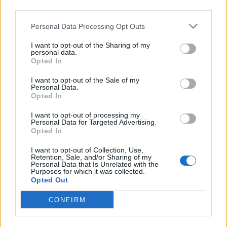
third parties.
ΔΕΗ: Συνεχιζόμενη ισχυρή
ανάπτυξη στο α΄ εξάμηνο 2026 με
Personal Data Processing Opt Outs
προσαρμοσμένο EBITDA στα
€1,2 δισ.
I want to opt-out of the Sharing of my
personal data.
05/08/26
|
17:58
Opted In
Στην εξαγορά του 75% των
I want to opt-out of the Sale of my
ΗΛΕΚΤΩΡ - THALIS προχωρά ο
Personal Data.
Όμιλος AKTOR, στο πλαίσιο
Opted In
στρατηγικής συνεργασίας με τη
I want to opt-out of processing my
MOTOR OIL
Personal Data for Targeted Advertising.
Opted In
05/08/26
|
17:52
Η BIOKOSMOS ανακαίνισε και
I want to opt-out of Collection, Use,
Retention, Sale, and/or Sharing of my
παρέδωσε στην τοπική κοινωνία
Personal Data that Is Unrelated with the
το γήπεδο μπάσκετ στον
Purposes for which it was collected.
Πλάτανο Ναυπακτίας
Opted Out
05/08/26
|
14:50
CONFIRM
Η Κρήτη στηρίζει τη γυναικεία
επιχειρηματικότητα – Στην