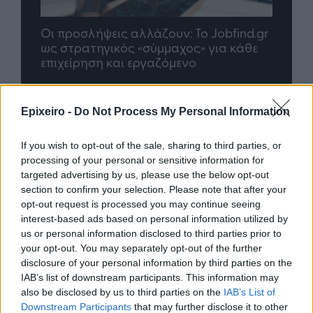
nd.gr
TP Greece: Πώς διαμορφώνεται το
Η ομ
άθε
μέλλον του Insurance στην εποχή του AI
σου 
Epixeiro -
Do Not Process My Personal Information
Advertorial
If you wish to opt-out of the sale, sharing to third parties, or
processing of your personal or sensitive information for
targeted advertising by us, please use the below opt-out
Περισσότερα από το
section to confirm your selection. Please note that after your
opt-out request is processed you may continue seeing
interest-based ads based on personal information utilized by
Ισχυρές επιδόσεις για τη Cenergy
us or personal information disclosed to third parties prior to
Holdings με σημαντική αύξηση
your opt-out. You may separately opt-out of the further
πωλήσεων και κερδοφορίας στο
disclosure of your personal information by third parties on the
πρώτο εξάμηνο του 2026
IAB’s list of downstream participants. This information may
also be disclosed by us to third parties on the
IAB’s List of
05/08/26
|
18:27
Downstream Participants
that may further disclose it to other