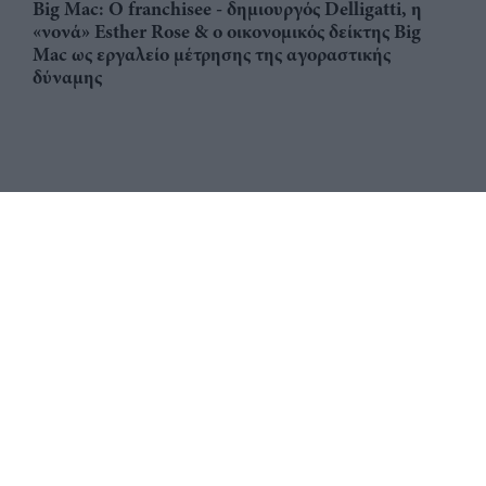
Big Mac: Ο franchisee - δημιουργός Delligatti, η
«νονά» Esther Rose & ο οικονομικός δείκτης Big
Mac ως εργαλείο μέτρησης της αγοραστικής
δύναμης