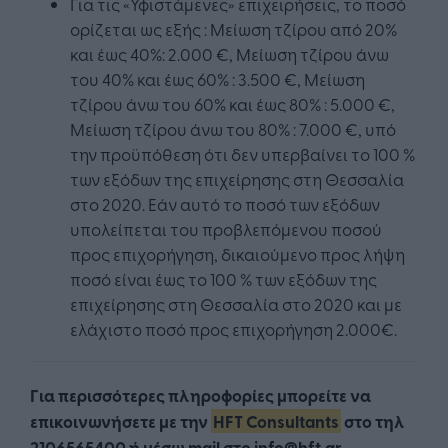
Για τις «Υφιστάμενες» επιχειρήσεις, το ποσό
ορίζεται ως εξής : Μείωση τζίρου από 20%
και έως 40%: 2.000 €, Μείωση τζίρου άνω
του 40% και έως 60% : 3.500 €, Μείωση
τζίρου άνω του 60% και έως 80% : 5.000 €,
Μείωση τζίρου άνω του 80% : 7.000 €, υπό
την προϋπόθεση ότι δεν υπερβαίνει το 100 %
των εξόδων της επιχείρησης στη Θεσσαλία
στο 2020. Εάν αυτό το ποσό των εξόδων
υπολείπεται του προβλεπόμενου ποσού
προς επιχορήγηση, δικαιούμενο προς λήψη
ποσό είναι έως το 100 % των εξόδων της
επιχείρησης στη Θεσσαλία στο 2020 και με
ελάχιστο ποσό προς επιχορήγηση 2.000€.
Για περισσότερες πληροφορίες μπορείτε να
επικοινωνήσετε με την
HFT Consultants
στο τηλ
2106565400 ή μέσω mail στο info@hft.gr.