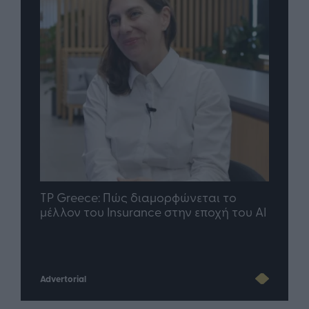
nd.gr
TP Greece: Πώς διαμορφώνεται το
Η ομ
άθε
μέλλον του Insurance στην εποχή του AI
σου 
Advertorial