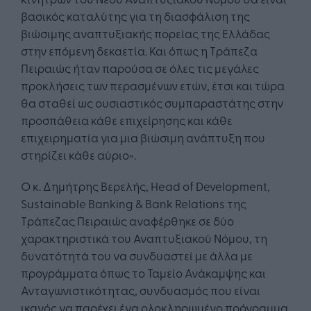
βασικός καταλύτης για τη διασφάλιση της
βιώσιμης αναπτυξιακής πορείας της Ελλάδας
στην επόμενη δεκαετία. Και όπως η Τράπεζα
Πειραιώς ήταν παρούσα σε όλες τις μεγάλες
προκλήσεις των περασμένων ετών, έτσι και τώρα
θα σταθεί ως ουσιαστικός συμπαραστάτης στην
προσπάθεια κάθε επιχείρησης και κάθε
επιχειρηματία για μια βιώσιμη ανάπτυξη που
στηρίζει κάθε αύριο».
Ο κ. Δημήτρης Βερελής, Head of Development,
Sustainable Banking & Bank Relations της
Τράπεζας Πειραιώς αναφέρθηκε σε δύο
χαρακτηριστικά του Αναπτυξιακού Νόμου, τη
δυνατότητά του να συνδυαστεί με άλλα με
προγράμματα όπως το Ταμείο Ανάκαμψης και
Ανταγωνιστικότητας, συνδυασμός που είναι
ικανός να παρέχει ένα ολοκληρωμένο πρόγραμμα