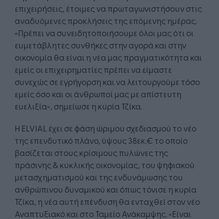
επιχειρήσεις, έτοιμες να πρωταγωνιστήσουν στις
αναδυόμενες προκλήσεις της επόμενης ημέρας.
«Πρέπει να συνειδητοποιήσουμε όλοι μας ότι οι
ευμετάβλητες συνθήκες στην αγορά και στην
οικονομία θα είναι η νέα μας πραγματικότητα και
εμείς οι επιχειρηματίες πρέπει να είμαστε
συνεχώς σε εγρήγορση και να λειτουργούμε τόσο
εμείς όσο και οι άνθρωποί μας με απίστευτη
ευελιξία», σημείωσε η κυρία Τζίκα.
Η ELVIAL έχει σε φάση ώριμου σχεδιασμού το νέο
της επενδυτικό πλάνο, ύψους 38εκ.€ το οποίο
βασίζεται στους κρίσιμους πυλώνες της
πράσινης & κυκλικής οικονομίας, του ψηφιακού
μετασχηματισμού και της ενδυνάμωσης του
ανθρώπινου δυναμικού και όπως τόνισε η κυρία
Τζίκα, η νέα αυτή επένδυση θα ενταχθεί στον νέο
Αναπτυξιακό και στο Ταμείο Ανάκαμψης. «Είναι