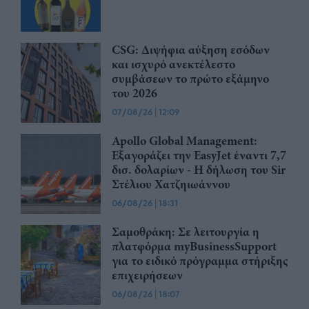
CSG: Διψήφια αύξηση εσόδων
και ισχυρό ανεκτέλεστο
συμβάσεων το πρώτο εξάμηνο
του 2026
07/08/26
|
12:09
Apollo Global Management:
Εξαγοράζει την EasyJet έναντι 7,7
δισ. δολαρίων - Η δήλωση του Sir
Στέλιου Χατζηιωάννου
06/08/26
|
18:31
Σαμοθράκη: Σε λειτουργία η
πλατφόρμα myBusinessSupport
για το ειδικό πρόγραμμα στήριξης
επιχειρήσεων
06/08/26
|
18:07