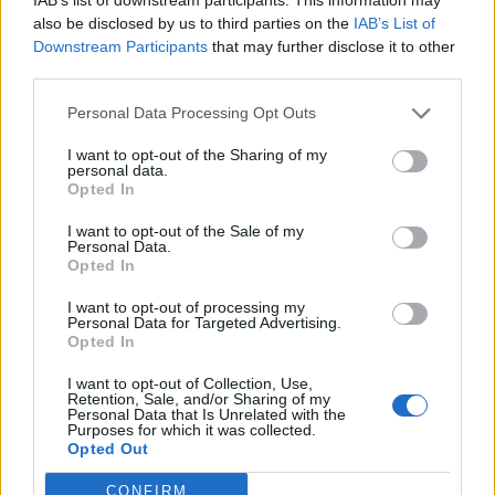
also be disclosed by us to third parties on the
IAB’s List of
αποπληρωμής του. Για αυτή την προσπάθεια θα
Downstream Participants
that may further disclose it to other
υπογράψουμε και ένα μνημόνιο συνεργασίας
third parties.
(ΜoU) με την Τράπεζα Πειραιώς με απώτερος
στόχος να ενισχύσουμε σημαντικά την
Personal Data Processing Opt Outs
απορρόφηση των πόρων του Αναπτυξιακού
I want to opt-out of the Sharing of my
Νόμου, προς όφελος της πραγματικής οικονομίας
personal data.
Opted In
της χώρας και της ραχοκοκκαλιάς της ελληνικής
οικονομίας, δηλαδή των μικρομεσαίων
I want to opt-out of the Sale of my
επιχειρήσεων».
Personal Data.
Opted In
Ο κ. Κουτεντάκης επισήμανε ότι η Τράπεζα
I want to opt-out of processing my
Πειραιώς προκειμένου να υποστηρίξει τα
Personal Data for Targeted Advertising.
Opted In
επενδυτικά σχέδια των πελατών που θα
ενταχθούν στον Αναπτυξιακό Νόμο, έχει
I want to opt-out of Collection, Use,
Retention, Sale, and/or Sharing of my
δημιουργήσει ένα portal, το «360 Funding», μέσω
Personal Data that Is Unrelated with the
Purposes for which it was collected.
του οποίου ο πελάτης μπορεί να ενημερωθεί για
Opted Out
τα προγράμματα στα οποία μπορεί να ενταχθεί
βάσει του δικού του Κωδικού Αντικειμένου
CONFIRM