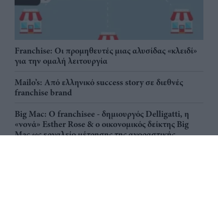
Franchise: Οι προμηθευτές μιας αλυσίδας «κλειδί»
για την ομαλή λειτουργία
Mailo’s: Από ελληνικό success story σε διεθνές
franchise brand
Big Mac: Ο franchisee - δημιουργός Delligatti, η
«νονά» Esther Rose & ο οικονομικός δείκτης Big
Mac ως εργαλείο μέτρησης της αγοραστικής
δύναμης