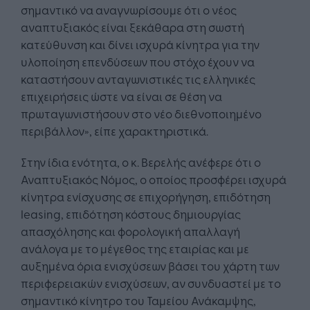
σημαντικό να αναγνωρίσουμε ότι ο νέος
αναπτυξιακός είναι ξεκάθαρα στη σωστή
κατεύθυνση και δίνει ισχυρά κίνητρα για την
υλοποίηση επενδύσεων που στόχο έχουν να
καταστήσουν ανταγωνιστικές τις ελληνικές
επιχειρήσεις ώστε να είναι σε θέση να
πρωταγωνιστήσουν στο νέο διεθνοποιημένο
περιβάλλον», είπε χαρακτηριστικά.
Στην ίδια ενότητα, ο κ. Βερελής ανέφερε ότι ο
Αναπτυξιακός Νόμος, ο οποίος προσφέρει ισχυρά
κίνητρα ενίσχυσης σε επιχορήγηση, επιδότηση
leasing, επιδότηση κόστους δημιουργίας
απασχόλησης και φορολογική απαλλαγή
ανάλογα με το μέγεθος της εταιρίας και με
αυξημένα όρια ενισχύσεων βάσει του χάρτη των
περιφερειακών ενισχύσεων, αν συνδυαστεί με το
σημαντικό κίνητρο του Ταμείου Ανάκαμψης,