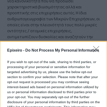
νέα κανονικότητα που θα προδώσει
χαρακτηριστικά βιωσιμότητας αλλά και
προοπτικής στις επιχειρήσεις αυτές. Η ίδια
ανθρωπογεωγραφία των Μικρών Επιχειρήσεων, οι
οποίες είναι στην πλειονότητά τους πολύ μικρές
οντότητες / ατομικές επιχειρήσεις,
αντιμετωπίζουν δυσκολίες και αναζητούν την
μεγέθυνσή τους μέσω Ιδίας ανάπτυξης ή
συγχωνεύσεων προκειμένου να αποκτήσουν
Epixeiro -
Do Not Process My Personal Information
υποδομές και δυνατότητες που θα αυξήσουν
σημαντικά την εξωστρέφεια τους».
If you wish to opt-out of the sale, sharing to third parties, or
processing of your personal or sensitive information for
Ο κ. Καββαθάς ανέφερε ότι «για να ενισχυθεί η
targeted advertising by us, please use the below opt-out
πρόσβαση των επιχειρήσεων στο δανεισμό,
section to confirm your selection. Please note that after your
opt-out request is processed you may continue seeing
σχεδιάσαμε και θα παρέχουμε εργαλεία που θα
interest-based ads based on personal information utilized by
αποτελούν για την επιχείρηση έναν οδηγό
us or personal information disclosed to third parties prior to
αντίληψης πιστοληπτικής ικανότητας σε σχέση
your opt-out. You may separately opt-out of the further
με τα οικονομικά στοιχεία της αλλά και του
disclosure of your personal information by third parties on the
επενδυτικού σχεδίου και την ικανότητα
IAB’s list of downstream participants. This information may