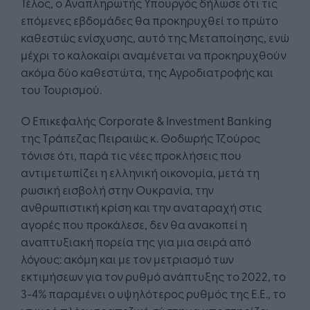
Τέλος, ο Αναπληρωτής Υπουργός δήλωσε ότι τις
επόμενες εβδομάδες θα προκηρυχθεί το πρώτο
καθεστώς ενίσχυσης, αυτό της Μεταποίησης, ενώ
μέχρι το καλοκαίρι αναμένεται να προκηρυχθούν
ακόμα δύο καθεστώτα, της Αγροδιατροφής και
του Τουρισμού.
Ο Επικεφαλής Corporate & Investment Banking
της Τράπεζας Πειραιώς κ. Θοδωρής Τζούρος
τόνισε ότι, παρά τις νέες προκλήσεις που
αντιμετωπίζει η ελληνική οικονομία, μετά τη
ρωσική εισβολή στην Ουκρανία, την
ανθρωπιστική κρίση και την αναταραχή στις
αγορές που προκάλεσε, δεν θα ανακοπεί η
αναπτυξιακή πορεία της για μια σειρά από
λόγους: ακόμη και με τον μετριασμό των
εκτιμήσεων για τον ρυθμό ανάπτυξης το 2022, το
3-4% παραμένει ο υψηλότερος ρυθμός της Ε.Ε., το