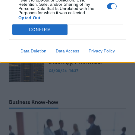
I want to opt-out of Collection, Use,
Retention, Sale, and/or Sharing of my
Personal Data that Is Unrelated with the
ΟΛΘ: Νέα επένδυση σε σύγχρονο
Purposes for which it was collected.
εξοπλισμό για μεγαλύτερη
Opted Out
αποδοτικότητα και
αναβαθμισμένες υπηρεσίες
CONFIRM
06/08/26
|
15:06
ΟΤΕ: Για 8η συνεχόμενη χρονιά
Data Deletion
Data Access
Privacy Policy
στους διεθνείς δείκτες βιώσιμης
ανάπτυξης FTSE4Good
06/08/26
|
14:37
Business Know-how