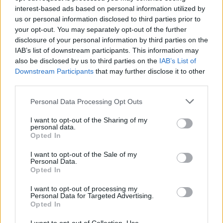
ποσοστού στη Multiverse
interest-based ads based on personal information utilized by
us or personal information disclosed to third parties prior to
06/08/26
|
17:45
your opt-out. You may separately opt-out of the further
disclosure of your personal information by third parties on the
ΕΥΑΘ: Αποκτά νέες
IAB’s list of downstream participants. This information may
αρμοδιότητες και επεκτείνεται
also be disclosed by us to third parties on the
IAB’s List of
στη Χαλκιδική
Downstream Participants
that may further disclose it to other
06/08/26
|
17:41
third parties.
Personal Data Processing Opt Outs
Συναγερμός από τον ΕΦΕΤ –
Ανακαλεί καραμέλες-ζελεδάκια
I want to opt-out of the Sharing of my
personal data.
με THC και CBD
Opted In
06/08/26
|
16:18
I want to opt-out of the Sale of my
Personal Data.
Opted In
Apple: Προσφεύγει στη
Δικαιοσύνη κατά της OpenAI για
I want to opt-out of processing my
φερόμενη υπεξαίρεση εμπορικών
Personal Data for Targeted Advertising.
μυστικών
Opted In
06/08/26
|
16:09