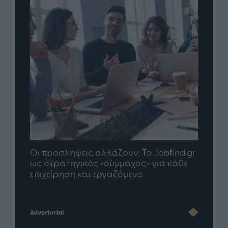
ουν: To Jobfind.gr
TP Greece: Πώς διαμορφώνεται 
μαχος» για κάθε
μέλλον του Insurance στην εποχή
ζόμενο
Advertorial