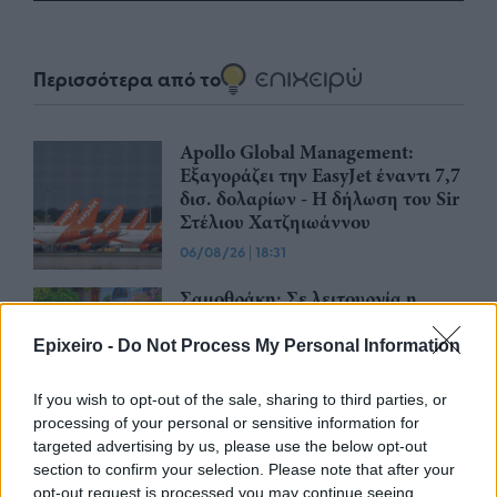
Περισσότερα από το
Apollo Global Management:
Εξαγοράζει την EasyJet έναντι 7,7
δισ. δολαρίων - Η δήλωση του Sir
Στέλιου Χατζηιωάννου
06/08/26
|
18:31
Σαμοθράκη: Σε λειτουργία η
πλατφόρμα myBusinessSupport
για το ειδικό πρόγραμμα στήριξης
Epixeiro -
Do Not Process My Personal Information
επιχειρήσεων
06/08/26
|
18:07
If you wish to opt-out of the sale, sharing to third parties, or
processing of your personal or sensitive information for
Ο Όμιλος Qualco επεκτείνει τη
targeted advertising by us, please use the below opt-out
δραστηριότητά του στην ΑΙ με
section to confirm your selection. Please note that after your
την απόκτηση πλειοψηφικού
opt-out request is processed you may continue seeing