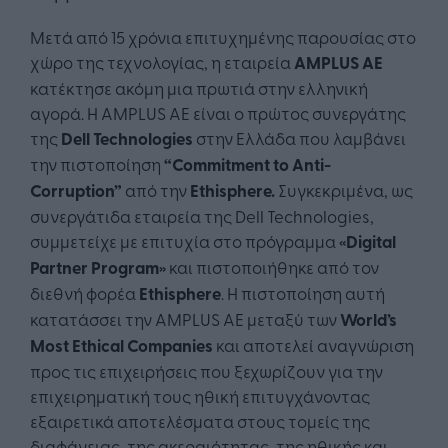
Μετά από 15 χρόνια επιτυχημένης παρουσίας στο
χώρο της τεχνολογίας, η εταιρεία
AMPLUS
AE
κατέκτησε ακόμη μια πρωτιά στην ελληνική
αγορά. Η AMPLUS ΑΕ είναι ο πρώτος συνεργάτης
της
Dell
Technologies
στην Ελλάδα που λαμβάνει
την πιστοποίηση
“Commitment to Anti-
Corruption”
από την
Ethisphere.
Συγκεκριμένα, ως
συνεργάτιδα εταιρεία της Dell Technologies,
συμμετείχε με επιτυχία στο πρόγραμμα
«Digital
Partner Program»
και πιστοποιήθηκε από τον
διεθνή φορέα
Ethisphere
. Η πιστοποίηση αυτή
κατατάσσει την AMPLUS ΑΕ μεταξύ των
World’s
Most Ethical Companies
και αποτελεί αναγνώριση
προς τις επιχειρήσεις που ξεχωρίζουν για την
επιχειρηματική τους ηθική επιτυγχάνοντας
εξαιρετικά αποτελέσματα στους τομείς της
διαφάνειας, της ακεραιότητας, της ηθικής και