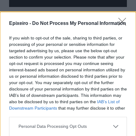
Epixeiro -
Do Not Process My Personal Information
Περισσότερα από το
If you wish to opt-out of the sale, sharing to third parties, or
processing of your personal or sensitive information for
Trade Estates: Στην κατοχή της το
targeted advertising by us, please use the below opt-out
50% του Sofia South Ring Mall με
section to confirm your selection. Please note that after your
τίμημα 49,35 εκατ. ευρώ
opt-out request is processed you may continue seeing
07/08/26
|
16:53
interest-based ads based on personal information utilized by
us or personal information disclosed to third parties prior to
your opt-out. You may separately opt-out of the further
Ατρόμητος και Novibet
disclosure of your personal information by third parties on the
ανανεώνουν τη συνεργασία τους
IAB’s list of downstream participants. This information may
μέχρι το 2028
also be disclosed by us to third parties on the
IAB’s List of
Downstream Participants
that may further disclose it to other
07/08/26
|
15:48
third parties.
Personal Data Processing Opt Outs
Βραβευμένα κρασιά με την
υπογραφή της Lidl Ελλάς