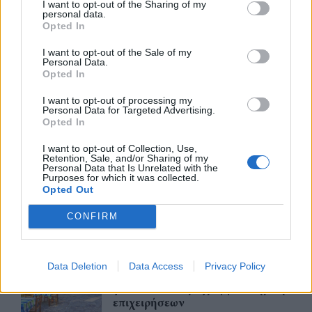
I want to opt-out of the Sharing of my
personal data.
07/08/26
|
15:29
Opted In
I want to opt-out of the Sale of my
Personal Data.
CSG: Διψήφια αύξηση εσόδων
Opted In
και ισχυρό ανεκτέλεστο
I want to opt-out of processing my
συμβάσεων το πρώτο εξάμηνο
Personal Data for Targeted Advertising.
του 2026
Opted In
07/08/26
|
12:09
I want to opt-out of Collection, Use,
Retention, Sale, and/or Sharing of my
Apollo Global Management:
Personal Data that Is Unrelated with the
Purposes for which it was collected.
Εξαγοράζει την EasyJet έναντι 7,7
Opted Out
δισ. δολαρίων - Η δήλωση του Sir
Στέλιου Χατζηιωάννου
CONFIRM
06/08/26
|
18:31
Σαμοθράκη: Σε λειτουργία η
Data Deletion
Data Access
Privacy Policy
πλατφόρμα myBusinessSupport
για το ειδικό πρόγραμμα στήριξης
επιχειρήσεων