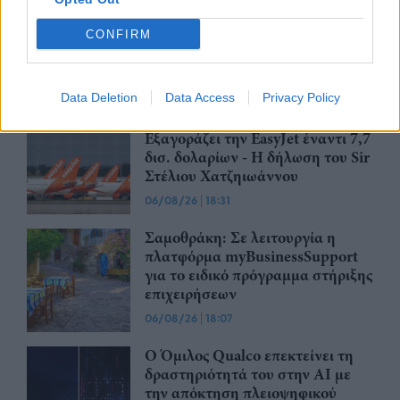
CSG: Διψήφια αύξηση εσόδων
και ισχυρό ανεκτέλεστο
CONFIRM
συμβάσεων το πρώτο εξάμηνο
του 2026
07/08/26
|
12:09
Data Deletion
Data Access
Privacy Policy
Apollo Global Management:
Εξαγοράζει την EasyJet έναντι 7,7
δισ. δολαρίων - Η δήλωση του Sir
Στέλιου Χατζηιωάννου
06/08/26
|
18:31
Σαμοθράκη: Σε λειτουργία η
πλατφόρμα myBusinessSupport
για το ειδικό πρόγραμμα στήριξης
επιχειρήσεων
06/08/26
|
18:07
Ο Όμιλος Qualco επεκτείνει τη
δραστηριότητά του στην ΑΙ με
την απόκτηση πλειοψηφικού