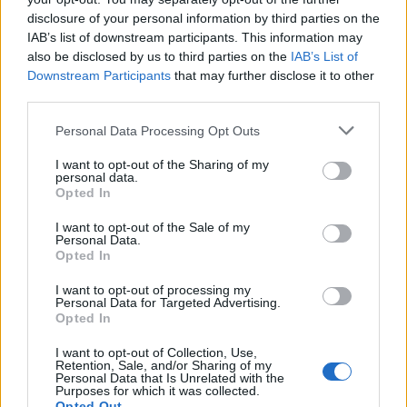
disclosure of your personal information by third parties on the
IAB’s list of downstream participants. This information may
Trade Estates: Στην κατοχή της το
also be disclosed by us to third parties on the
IAB’s List of
50% του Sofia South Ring Mall με
Downstream Participants
that may further disclose it to other
τίμημα 49,35 εκατ. ευρώ
third parties.
07/08/26
|
16:53
Personal Data Processing Opt Outs
I want to opt-out of the Sharing of my
Ατρόμητος και Novibet
personal data.
ανανεώνουν τη συνεργασία τους
Opted In
μέχρι το 2028
I want to opt-out of the Sale of my
07/08/26
|
15:48
Personal Data.
Opted In
Βραβευμένα κρασιά με την
I want to opt-out of processing my
Personal Data for Targeted Advertising.
υπογραφή της Lidl Ελλάς
Opted In
07/08/26
|
15:29
I want to opt-out of Collection, Use,
Retention, Sale, and/or Sharing of my
Personal Data that Is Unrelated with the
Purposes for which it was collected.
Opted Out