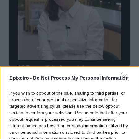
nd.gr
TP Greece: Πώς διαμορφώνεται το
Η ομ
άθε
μέλλον του Insurance στην εποχή του AI
σου 
Epixeiro -
Do Not Process My Personal Information
If you wish to opt-out of the sale, sharing to third parties, or
processing of your personal or sensitive information for
Advertorial
targeted advertising by us, please use the below opt-out
section to confirm your selection. Please note that after your
opt-out request is processed you may continue seeing
interest-based ads based on personal information utilized by
us or personal information disclosed to third parties prior to
Περισσότερα από το
your opt-out. You may separately opt-out of the further