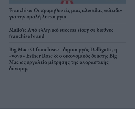
Franchise: Οι προμηθευτές μιας αλυσίδας «κλειδί»
για την ομαλή λειτουργία
Mailo’s: Από ελληνικό success story σε διεθνές
franchise brand
Big Mac: Ο franchisee - δημιουργός Delligatti, η
«νονά» Esther Rose & ο οικονομικός δείκτης Big
Mac ως εργαλείο μέτρησης της αγοραστικής
δύναμης