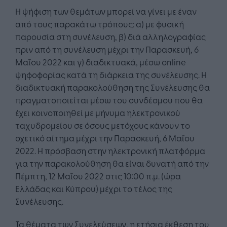
Η ψήφιση των θεμάτων μπορεί να γίνει με έναν
από τους παρακάτω τρόπους: α) με φυσική
παρουσία στη συνέλευση, β) διά αλληλογραφίας
πριν από τη συνέλευση μέχρι την Παρασκευή, 6
Μαΐου 2022 και γ) διαδικτυακά, μέσω online
ψηφοφορίας κατά τη διάρκεια της συνέλευσης. H
διαδικτυακή παρακολούθηση της Συνέλευσης θα
πραγματοποιείται μέσω του συνδέσμου που θα
έχει κοινοποιηθεί με μήνυμα ηλεκτρονικού
ταχυδρομείου σε όσους μετόχους κάνουν το
σχετικό αίτημα μέχρι την Παρασκευή, 6 Μαΐου
2022. Η πρόσβαση στην ηλεκτρονική πλατφόρμα
για την παρακολούθηση θα είναι δυνατή από την
Πέμπτη, 12 Μαΐου 2022 στις 10:00 π.μ. (ώρα
Ελλάδας και Κύπρου) μέχρι το τέλος της
Συνέλευσης.
Τα θέματα των Συνελεύσεων, η ετήσια έκθεση του