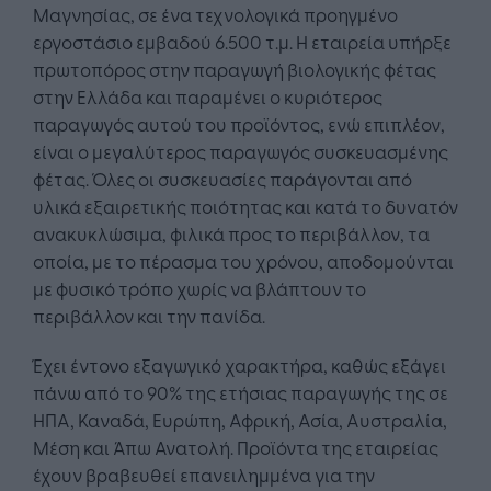
Μαγνησίας, σε ένα τεχνολογικά προηγμένο
εργοστάσιο εμβαδού 6.500 τ.μ. Η εταιρεία υπήρξε
πρωτοπόρος στην παραγωγή βιολογικής φέτας
στην Ελλάδα και παραμένει ο κυριότερος
παραγωγός αυτού του προϊόντος, ενώ επιπλέον,
είναι ο μεγαλύτερος παραγωγός συσκευασμένης
φέτας. Όλες οι συσκευασίες παράγονται από
υλικά εξαιρετικής ποιότητας και κατά το δυνατόν
ανακυκλώσιμα, φιλικά προς το περιβάλλον, τα
οποία, με το πέρασμα του χρόνου, αποδομούνται
με φυσικό τρόπο χωρίς να βλάπτουν το
περιβάλλον και την πανίδα.
Έχει έντονο εξαγωγικό χαρακτήρα, καθώς εξάγει
πάνω από το 90% της ετήσιας παραγωγής της σε
ΗΠΑ, Καναδά, Ευρώπη, Αφρική, Ασία, Αυστραλία,
Μέση και Άπω Ανατολή. Προϊόντα της εταιρείας
έχουν βραβευθεί επανειλημμένα για την