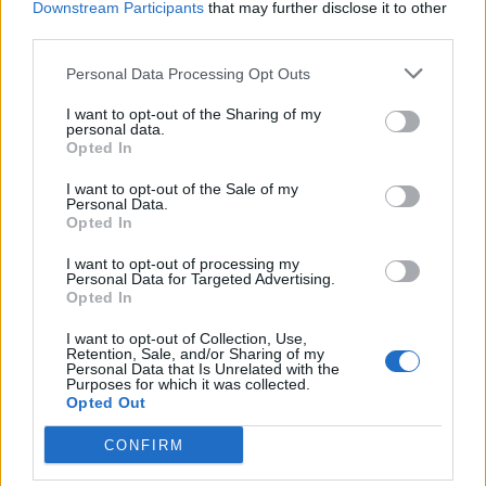
Downstream Participants
that may further disclose it to other
third parties.
Personal Data Processing Opt Outs
I want to opt-out of the Sharing of my
personal data.
nd.gr
TP Greece: Πώς διαμορφώνεται το
Η ομ
Opted In
άθε
μέλλον του Insurance στην εποχή του AI
σου 
I want to opt-out of the Sale of my
Personal Data.
Opted In
I want to opt-out of processing my
Advertorial
Personal Data for Targeted Advertising.
Opted In
I want to opt-out of Collection, Use,
Retention, Sale, and/or Sharing of my
Personal Data that Is Unrelated with the
Περισσότερα από το
Purposes for which it was collected.
Opted Out
CONFIRM
Trade Estates: Στην κατοχή της το
50% του Sofia South Ring Mall με