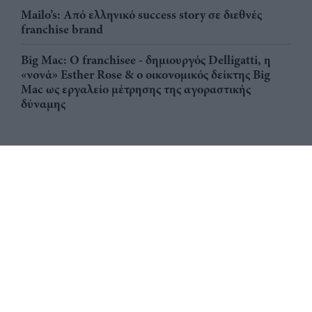
Mailo’s: Από ελληνικό success story σε διεθνές
franchise brand
Big Mac: Ο franchisee - δημιουργός Delligatti, η
«νονά» Esther Rose & ο οικονομικός δείκτης Big
Mac ως εργαλείο μέτρησης της αγοραστικής
δύναμης