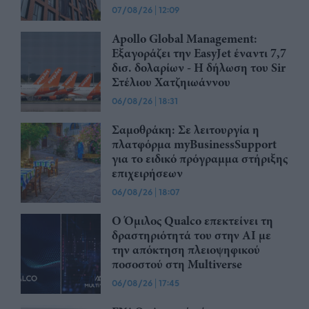
07/08/26
|
12:09
Apollo Global Management:
Εξαγοράζει την EasyJet έναντι 7,7
δισ. δολαρίων - Η δήλωση του Sir
Στέλιου Χατζηιωάννου
06/08/26
|
18:31
Σαμοθράκη: Σε λειτουργία η
πλατφόρμα myBusinessSupport
για το ειδικό πρόγραμμα στήριξης
επιχειρήσεων
06/08/26
|
18:07
Ο Όμιλος Qualco επεκτείνει τη
δραστηριότητά του στην ΑΙ με
την απόκτηση πλειοψηφικού
ποσοστού στη Multiverse
06/08/26
|
17:45