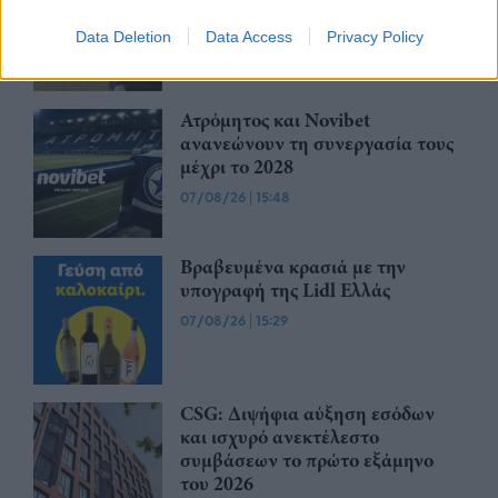
τίμημα 49,35 εκατ. ευρώ
Data Deletion
Data Access
Privacy Policy
07/08/26
|
16:53
Ατρόμητος και Novibet
ανανεώνουν τη συνεργασία τους
μέχρι το 2028
07/08/26
|
15:48
Βραβευμένα κρασιά με την
υπογραφή της Lidl Ελλάς
07/08/26
|
15:29
CSG: Διψήφια αύξηση εσόδων
και ισχυρό ανεκτέλεστο
συμβάσεων το πρώτο εξάμηνο
του 2026