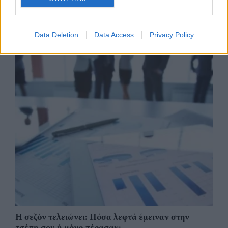
Data Deletion
Data Access
Privacy Policy
Η σεζόν τελειώνει: Πόσα λεφτά έμειναν στην
τσέπη σου ή μόνο πέρασαν;