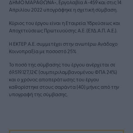
ΔΗΜΟ ΜΑΡΑΘΩΝΑ», Εργολαβία Α-459 και στις 14
Απριλίου 2022 υπογράφηκε η σχετική σύμβαση.
Κύριος του έργου είναι η Εταιρεία Υδρεύσεως και
Αποχετεύσεως Πρωτευούσης Α.Ε. (Ε.ΥΔ.Α.Π. Α.Ε.).
Η ΕΚΤΕΡ Α.Ε. συμμετέχει στην ανωτέρω Ανάδοχο
Κοινοπραξία με ποσοστό 25%
Το ποσό της σύμβασης του έργου ανέρχεται σε
69.519.127,12€ (συμπεριλαμβανομένου ΦΠΑ 24%)
και ο χρόνος αποπεράτωσης του έργου
καθορίστηκε στους σαράντα (40) μήνες από την
υπογραφή της σύμβασης.