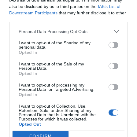
ανάπτυξη στο α΄ εξάμηνο 2026 με
IAB’s list of downstream participants. This information may
προσαρμοσμένο EBITDA στα
also be disclosed by us to third parties on the
IAB’s List of
€1,2 δισ.
Downstream Participants
that may further disclose it to other
third parties.
05/08/26
|
17:58
Personal Data Processing Opt Outs
Στην εξαγορά του 75% των
ΗΛΕΚΤΩΡ - THALIS προχωρά ο
I want to opt-out of the Sharing of my
Όμιλος AKTOR, στο πλαίσιο
personal data.
στρατηγικής συνεργασίας με τη
Opted In
MOTOR OIL
I want to opt-out of the Sale of my
05/08/26
|
17:52
Personal Data.
Opted In
Η BIOKOSMOS ανακαίνισε και
παρέδωσε στην τοπική κοινωνία
I want to opt-out of processing my
Personal Data for Targeted Advertising.
το γήπεδο μπάσκετ στον
Opted In
Πλάτανο Ναυπακτίας
05/08/26
|
14:50
I want to opt-out of Collection, Use,
Retention, Sale, and/or Sharing of my
Personal Data that Is Unrelated with the
Purposes for which it was collected.
Opted Out
Business Know-how
CONFIRM