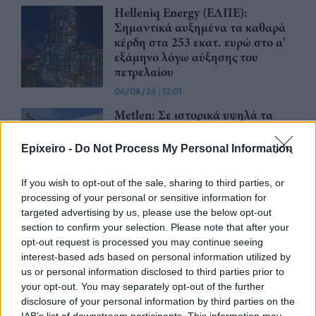
Helleniq Energy (ΕΛΠΕ):
Σημαντικά αυξημένα τα καθαρά
κέρδη στα 253 εκατ. ευρώ στο α'
εξάμηνο λόγω αύξησης του
πετρελαίου
06/08/26
|
12:01
Μetlen: Σε ιστορικά υψηλά τα
μεγέθη του ομίλου στο α' εξάμηνο
2026 - ντός τροχιάς του
Epixeiro -
Do Not Process My Personal Information
σχεδιασμού
06/08/26
|
11:36
If you wish to opt-out of the sale, sharing to third parties, or
processing of your personal or sensitive information for
Ισχυρές επιδόσεις για τη Cenergy
targeted advertising by us, please use the below opt-out
Holdings με σημαντική αύξηση
section to confirm your selection. Please note that after your
πωλήσεων και κερδοφορίας στο
opt-out request is processed you may continue seeing
πρώτο εξάμηνο του 2026
interest-based ads based on personal information utilized by
05/08/26
|
18:27
us or personal information disclosed to third parties prior to
your opt-out. You may separately opt-out of the further
ΔΕΗ: Συνεχιζόμενη ισχυρή
disclosure of your personal information by third parties on the