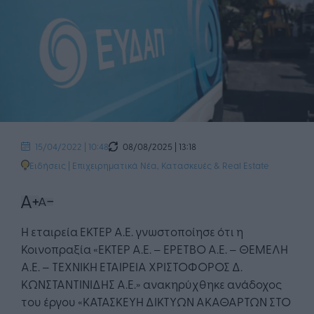
08/08/2025 | 13:18
15/04/2022 | 10:48
Ειδήσεις
|
Επιχειρηματικά Νέα
,
Κατασκευές & Real Estate
Η εταιρεία ΕΚΤΕΡ Α.Ε. γνωστοποίησε ότι η
Κοινοπραξία «ΕΚΤΕΡ Α.Ε. – ΕΡΕΤΒΟ Α.Ε. – ΘΕΜΕΛΗ
Α.Ε. – ΤΕΧΝΙΚΗ ΕΤΑΙΡΕΙΑ ΧΡΙΣΤΟΦΟΡΟΣ Δ.
ΚΩΝΣΤΑΝΤΙΝΙΔΗΣ Α.Ε.» ανακηρύχθηκε ανάδοχος
του έργου «ΚΑΤΑΣΚΕΥΗ ΔΙΚΤΥΩΝ ΑΚΑΘΑΡΤΩΝ ΣΤΟ