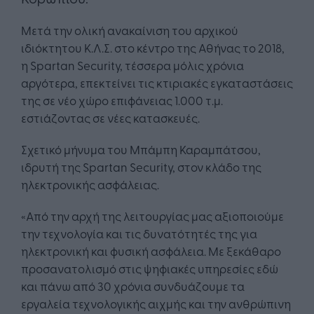
Μετά την ολική ανακαίνιση του αρχικού
ιδιόκτητου Κ.Λ.Σ. στο κέντρο της Αθήνας το 2018,
η Spartan Security, τέσσερα μόλις χρόνια
αργότερα, επεκτείνει τις κτιριακές εγκαταστάσεις
της σε νέο χώρο επιφάνειας 1.000 τ.μ.
εστιάζοντας σε νέες κατασκευές.
Σχετικό μήνυμα του Μπάμπη Καραμπάτσου,
ιδρυτή της Spartan Security, στον κλάδο της
ηλεκτρονικής ασφάλειας.
«Από την αρχή της λειτουργίας μας αξιοποιούμε
την τεχνολογία και τις δυνατότητές της για
ηλεκτρονική και φυσική ασφάλεια. Με ξεκάθαρο
προσανατολισμό στις ψηφιακές υπηρεσίες εδώ
και πάνω από 30 χρόνια συνδυάζουμε τα
εργαλεία τεχνολογικής αιχμής και την ανθρώπινη