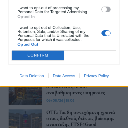
Ανακαλεί καραμέλες-ζελεδάκια
I want to opt-out of processing my
με THC και CBD
Personal Data for Targeted Advertising.
Opted In
06/08/26
|
16:18
I want to opt-out of Collection, Use,
Retention, Sale, and/or Sharing of my
Personal Data that Is Unrelated with the
Apple: Προσφεύγει στη
Purposes for which it was collected.
Δικαιοσύνη κατά της OpenAI για
Opted Out
φερόμενη υπεξαίρεση εμπορικών
μυστικών
CONFIRM
06/08/26
|
16:09
ΟΛΘ: Νέα επένδυση σε σύγχρονο
Data Deletion
Data Access
Privacy Policy
εξοπλισμό για μεγαλύτερη
αποδοτικότητα και
αναβαθμισμένες υπηρεσίες
06/08/26
|
15:06
ΟΤΕ: Για 8η συνεχόμενη χρονιά
στους διεθνείς δείκτες βιώσιμης
ανάπτυξης FTSE4Good