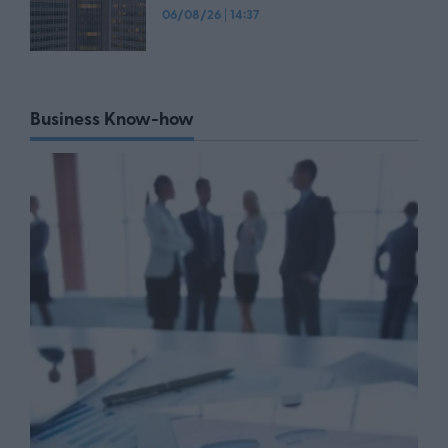
06/08/26
|
14:37
Business Know-how