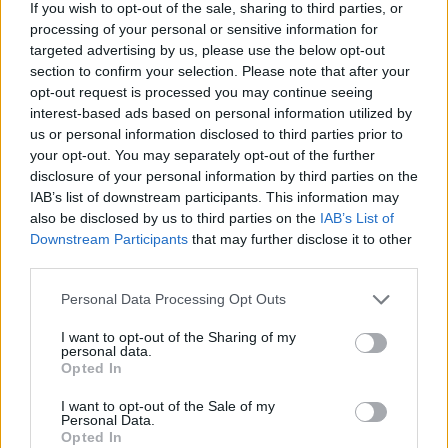
06/08/26
|
18:31
If you wish to opt-out of the sale, sharing to third parties, or
processing of your personal or sensitive information for
Σαμοθράκη: Σε λειτουργία η
targeted advertising by us, please use the below opt-out
πλατφόρμα myBusinessSupport
section to confirm your selection. Please note that after your
για το ειδικό πρόγραμμα στήριξης
opt-out request is processed you may continue seeing
επιχειρήσεων
interest-based ads based on personal information utilized by
us or personal information disclosed to third parties prior to
06/08/26
|
18:07
your opt-out. You may separately opt-out of the further
disclosure of your personal information by third parties on the
Ο Όμιλος Qualco επεκτείνει τη
IAB’s list of downstream participants. This information may
δραστηριότητά του στην ΑΙ με
also be disclosed by us to third parties on the
IAB’s List of
την απόκτηση πλειοψηφικού
Downstream Participants
that may further disclose it to other
ποσοστού στη Multiverse
third parties.
06/08/26
|
17:45
Personal Data Processing Opt Outs
ΕΥΑΘ: Αποκτά νέες
αρμοδιότητες και επεκτείνεται
I want to opt-out of the Sharing of my
personal data.
στη Χαλκιδική
Opted In
06/08/26
|
17:41
I want to opt-out of the Sale of my
Personal Data.
Opted In
Συναγερμός από τον ΕΦΕΤ –