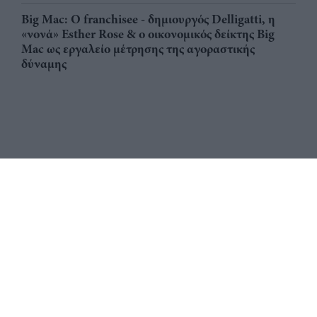
Big Mac: Ο franchisee - δημιουργός Delligatti, η
«νονά» Esther Rose & ο οικονομικός δείκτης Big
Mac ως εργαλείο μέτρησης της αγοραστικής
δύναμης