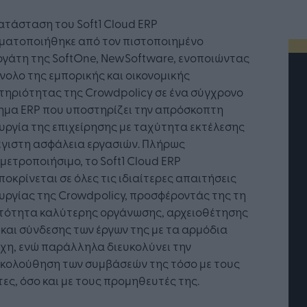
ατάσταση του Soft1 Cloud ERP
ματοποιήθηκε από τον πιστοποιημένο
ργάτη της SoftOne, NewSoftware, ενοποιώντας
νολο της εμπορικής και οικονομικής
τηριότητας της Crowdpolicy σε ένα σύγχρονο
ημα ERP που υποστηρίζει την απρόσκοπτη
υργία της επιχείρησης με ταχύτητα εκτέλεσης
έγιστη ασφάλεια εργασιών. Πλήρως
ετροποιήσιμο, το Soft1 Cloud ERP
οκρίνεται σε όλες τις ιδιαίτερες απαιτήσεις
υργίας της Crowdpolicy, προσφέροντάς της τη
τότητα καλύτερης οργάνωσης, αρχειοθέτησης
και σύνδεσης των έργων της με τα αρμόδια
χη, ενώ παράλληλα διευκολύνει την
τή Νοημοσύνη: το νέο
Οι προσλήψεις αλλάζουν: To
κολούθηση των συμβάσεών της τόσο με τους
γικό σύστημα της
Jobfind.gr ως στρατηγικός
ες, όσο και με τους προμηθευτές της.
ησης
«σύμμαχος» για κάθε
επιχείρηση και εργαζόμενο