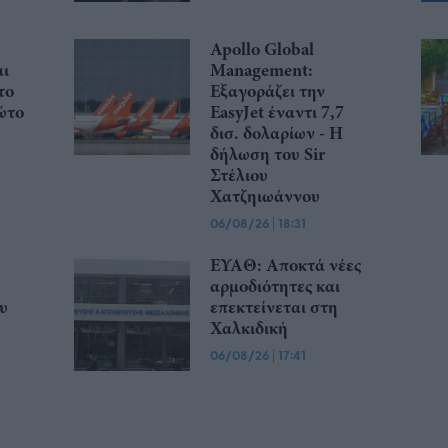
Apollo Global
αι
Management:
το
Εξαγοράζει την
ώτο
EasyJet έναντι 7,7
δισ. δολαρίων - Η
δήλωση του Sir
Στέλιου
Χατζηιωάννου
06/08/26
|
18:31
ΕΥΑΘ: Αποκτά νέες
αρμοδιότητες και
υ
επεκτείνεται στη
Χαλκιδική
06/08/26
|
17:41