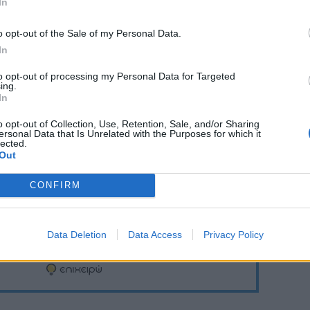
ος έτοιμων εκτυπώσεων, παρέχει στα στελέχη
In
εταιρείας ολοκληρωμένη πληροφόρηση,
o opt-out of the Sale of my Personal Data.
κολύνοντας την πραγματοποίηση
In
οπρόθεσμων προβλέψεων ταμειακών ροών.
to opt-out of processing my Personal Data for Targeted
ing.
In
o opt-out of Collection, Use, Retention, Sale, and/or Sharing
Ακολουθήστε το
στο
ersonal Data that Is Unrelated with the Purposes for which it
Google News
και μάθετε πρώτοι
lected.
Out
όλα τα επιχειρηματικά νέα
CONFIRM
Δείτε όλες τις τελευταίες
Data Deletion
Data Access
Privacy Policy
επιχειρηματικές
Ειδήσεις
από την
Ελλάδα και τον κόσμο στο