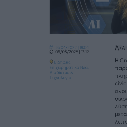
18/04/2022 | 18:04
08/08/2025 | 13:19
Η Cr
Ειδήσεις
|
παρο
Επιχειρηματικά Νέα
,
Διαδίκτυο &
πληρ
Τεχνολογία
civi
ανοι
οικο
λύση
μετα
λειτ