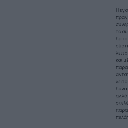
Η εγκ
πραγ
συνε
το σύ
δρασ
σύστ
λειτο
και μ
παραμ
ανταπ
λειτο
δυνα
αλλά 
στελέ
Η Τεχνη
παρα
λειτουρ
πελάτ
επιχείρ