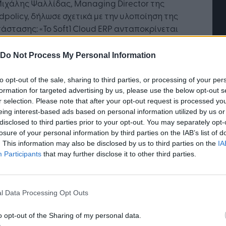
Μιχάλης Ψαλλίδας, Managing Director της
policy, δήλωσε σχετικά με την υλοποίηση της
άστασης: «Το Soft1 Cloud ERP ανταποκρίνεται
ς στις ανάγκες διαχείρισης του πελατολογίου
καθώς επίσης σε αυτές της λογιστικής
Do Not Process My Personal Information
κολούθησης και κατηγοριοποίησης των
άξεων και δαπανών της εταιρείας μας.
to opt-out of the sale, sharing to third parties, or processing of your per
ματοποιώντας πλήθος καθημερινών
formation for targeted advertising by us, please use the below opt-out s
r selection. Please note that after your opt-out request is processed y
οβόρων εργασιών, αυξάνει την αποδοτικότητα
eing interest-based ads based on personal information utilized by us or
τελεχών μας, συμβάλλοντας έτσι στην
disclosed to third parties prior to your opt-out. You may separately opt-
τερη εξυπηρέτηση των πελατών μας».
losure of your personal information by third parties on the IAB’s list of
. This information may also be disclosed by us to third parties on the
IA
ς εναρμονισμένο με τη νέα νομοθεσία, το Soft1
Participants
that may further disclose it to other third parties.
 ERP διασυνδέεται σε πραγματικό χρόνο με την
, αυτοματοποιώντας το σύνολο των εργασιών
χετίζονται με την υποχρεωτική τήρηση των
l Data Processing Opt Outs
ρονικών Βιβλίων myDATA. Επιπλέον,
ματώνοντας σύγχρονα εργαλεία reporting και
o opt-out of the Sharing of my personal data.