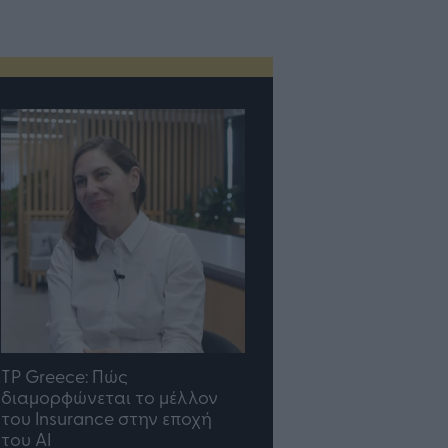
TP Greece: Πώς
Η ομάδα σου μεγαλώνε
διαμορφώνεται το μέλλον
γραφείο σου ακολουθε
του Insurance στην εποχή
του AI