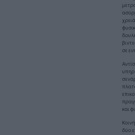
μετρο
ασύρ
χρειά
φυσικ
δουλ
βιντε
σε εν
Αντίσ
υπηρε
σενάρ
πλατ
επικο
πραγ
και φ
Κοινή
δύο ε