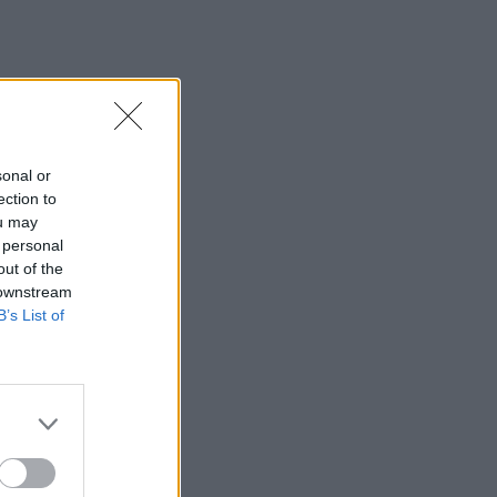
sonal or
ection to
ou may
 personal
out of the
 downstream
B’s List of