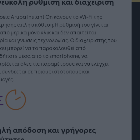
εύκολη ρύθμιση και διαχείριση
σεις Aruba Instant On κάνουν το Wi-Fi της
ίρησης απλή υπόθεση. Η ρύθμισή του γίνεται
από μερικά μόνο κλικ και δεν απαιτείται
ρία και γνώσεις τεχνολογίας. Ο διαχειριστής του
ου μπορεί να το παρακολουθεί από
δήποτε μέσα από το smartphone, να
ιρίζεται όλες τις παραμέτρους και να ελέγχει
 συνδέεται σε ποιους ιστότοπους και
μογές.
τή Νοημοσύνη: το νέο
Οι προσλήψεις αλλάζουν: To
γικό σύστημα της
Jobfind.gr ως στρατηγικός
ησης
«σύμμαχος» για κάθε
επιχείρηση και εργαζόμενο
λή απόδοση και γρήγορες
ύτητες