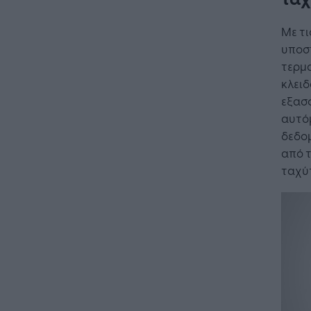
Με τι
υποσ
τερμα
κλειδ
εξασ
αυτό
δεδο
από τ
ταχύ