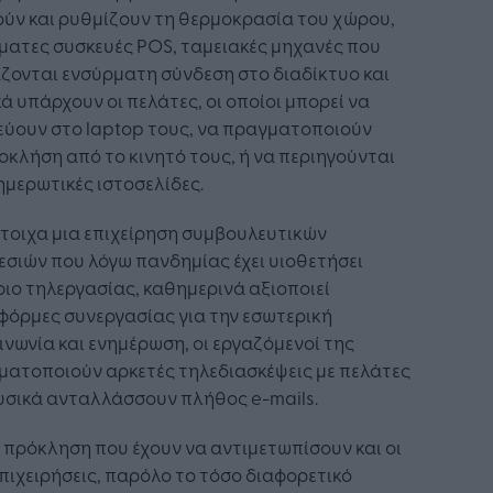
ύν και ρυθμίζουν τη θερμοκρασία του χώρου,
ματες συσκευές POS, ταμειακές μηχανές που
ζονται ενσύρματη σύνδεση στο διαδίκτυο και
ά υπάρχουν οι πελάτες, οι οποίοι μπορεί να
εύουν στο laptop τους, να πραγματοποιούν
οκλήση από το κινητό τους, ή να περιηγούνται
ημερωτικές ιστοσελίδες.
τοιχα μια επιχείρηση συμβουλευτικών
σιών που λόγω πανδημίας έχει υιοθετήσει
ιο τηλεργασίας, καθημερινά αξιοποιεί
φόρμες συνεργασίας για την εσωτερική
ινωνία και ενημέρωση, οι εργαζόμενοί της
ματοποιούν αρκετές τηλεδιασκέψεις με πελάτες
υσικά ανταλλάσσουν πλήθος e-mails.
 πρόκληση που έχουν να αντιμετωπίσουν και οι
πιχειρήσεις, παρόλο το τόσο διαφορετικό