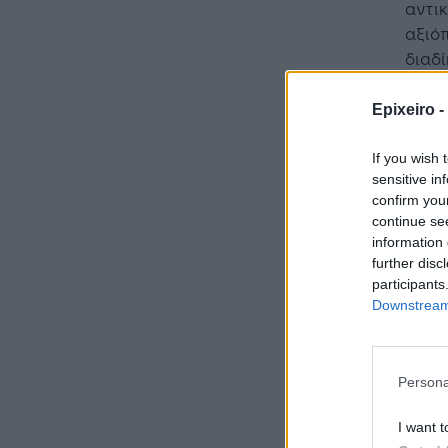
αντικ
αξιόπ
διαδί
πολυ
συντή
Epixeiro -
If you wish 
sensitive in
confirm you
continue se
information 
further disc
participants
Downstream 
Persona
I want t