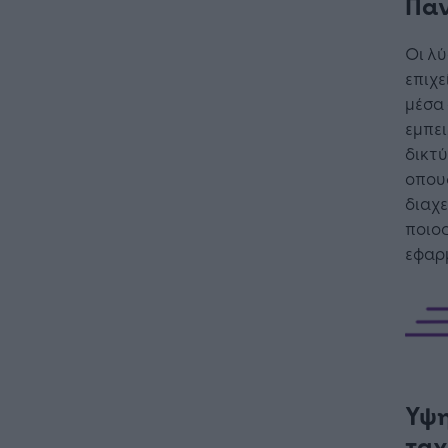
Παν
Οι λύ
επιχε
μέσα 
εμπει
δικτύ
οπου
διαχε
ποιος
εφαρ
Η Τεχνη
λειτουρ
επιχείρ
Υψη
ταχ