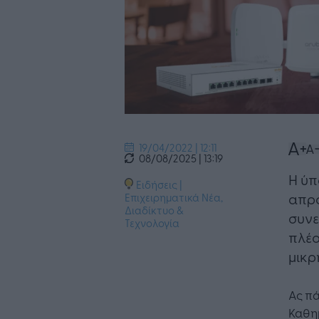
19/04/2022 | 12:11
08/08/2025 | 13:19
Η ύπ
Ειδήσεις
|
απρό
Επιχειρηματικά Νέα
,
Διαδίκτυο &
συνε
Τεχνολογία
πλέο
μικρή
Ας πά
Καθημ