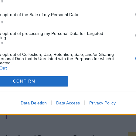
In
o opt-out of the Sale of my Personal Data.
εται; Με τα προϊόντα Aruba
In
tant On γίνεται!
to opt-out of processing my Personal Data for Targeted
ing.
σεις Aruba Instant On, παρέχονται από τη
In
ρική εταιρεία της HP Enterprise και
o opt-out of Collection, Use, Retention, Sale, and/or Sharing
ουργήθηκαν ακριβώς για να καλύψουν
ersonal Data that Is Unrelated with the Purposes for which it
lected.
τοιχες απαιτήσεις και να προσφέρουν στις
Out
ς και μεσαίες επιχειρήσεις όλα όσα χρειάζονται
λύ μικρό αρχικό κόστος, χωρίς κρυφές χρεώσεις
CONFIRM
πιπλέον άδειες.
Data Deletion
Data Access
Privacy Policy