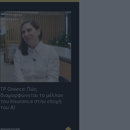
TP Greece: Πώς
Η ομάδα σου μεγαλώνε
διαμορφώνεται το μέλλον
γραφείο σου ακολουθε
του Insurance στην εποχή
του AI
Advertorial