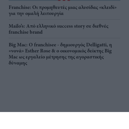
Franchise: Οι προμηθευτές μιας αλυσίδας «κλειδί»
για την ομαλή λειτουργία
Mailo’s: Από ελληνικό success story σε διεθνές
franchise brand
Big Mac: Ο franchisee - δημιουργός Delligatti, η
«νονά» Esther Rose & ο οικονομικός δείκτης Big
Mac ως εργαλείο μέτρησης της αγοραστικής
δύναμης