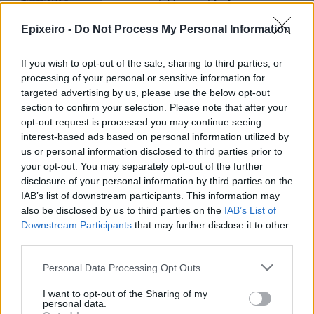
και ισχυρό ανεκτέλεστο
συμβάσεων το πρώτο εξάμηνο
Epixeiro -
Do Not Process My Personal Information
του 2026
07/08/26
|
12:09
If you wish to opt-out of the sale, sharing to third parties, or
processing of your personal or sensitive information for
Apollo Global Management:
targeted advertising by us, please use the below opt-out
Εξαγοράζει την EasyJet έναντι 7,7
section to confirm your selection. Please note that after your
δισ. δολαρίων - Η δήλωση του Sir
opt-out request is processed you may continue seeing
Στέλιου Χατζηιωάννου
interest-based ads based on personal information utilized by
06/08/26
|
18:31
us or personal information disclosed to third parties prior to
your opt-out. You may separately opt-out of the further
Σαμοθράκη: Σε λειτουργία η
disclosure of your personal information by third parties on the
πλατφόρμα myBusinessSupport
IAB’s list of downstream participants. This information may
για το ειδικό πρόγραμμα στήριξης
also be disclosed by us to third parties on the
IAB’s List of
επιχειρήσεων
Downstream Participants
that may further disclose it to other
third parties.
06/08/26
|
18:07
Personal Data Processing Opt Outs
Ο Όμιλος Qualco επεκτείνει τη
δραστηριότητά του στην ΑΙ με
I want to opt-out of the Sharing of my
την απόκτηση πλειοψηφικού
personal data.