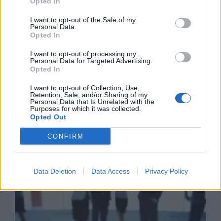
ποσοστού στη Multiverse
Opted In
06/08/26
|
17:45
I want to opt-out of the Sale of my
Personal Data.
ΕΥΑΘ: Αποκτά νέες
Opted In
αρμοδιότητες και επεκτείνεται
I want to opt-out of processing my
στη Χαλκιδική
Personal Data for Targeted Advertising.
Opted In
06/08/26
|
17:41
I want to opt-out of Collection, Use,
Retention, Sale, and/or Sharing of my
Personal Data that Is Unrelated with the
Purposes for which it was collected.
Opted Out
Business Know-how
CONFIRM
Data Deletion
Data Access
Privacy Policy