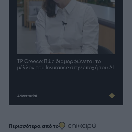
nd.gr
TP Greece: Πώς διαμορφώνεται το
Η ομ
άθε
μέλλον του Insurance στην εποχή του AI
σου 
Advertorial
Περισσότερα από το