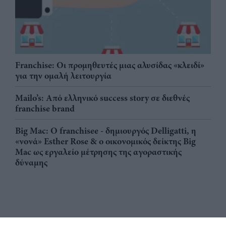
Franchise: Οι προμηθευτές μιας αλυσίδας «κλειδί»
για την ομαλή λειτουργία
Mailo’s: Από ελληνικό success story σε διεθνές
franchise brand
Big Mac: Ο franchisee - δημιουργός Delligatti, η
«νονά» Esther Rose & ο οικονομικός δείκτης Big
Mac ως εργαλείο μέτρησης της αγοραστικής
δύναμης