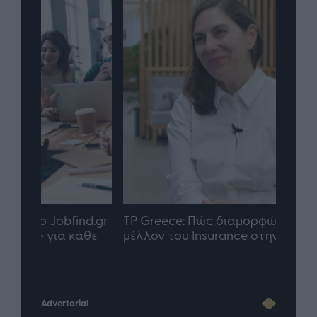
nd.gr
TP Greece: Πώς διαμορφώνεται το
Η ομ
άθε
μέλλον του Insurance στην εποχή του AI
σου 
Advertorial