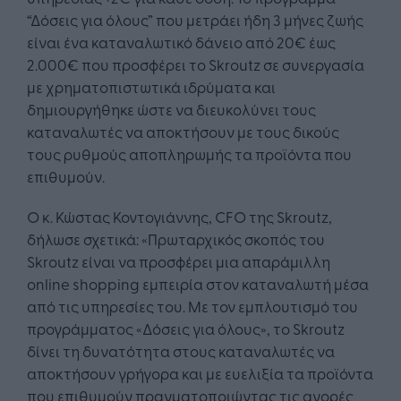
“Δόσεις για όλους” που μετράει ήδη 3 μήνες ζωής
είναι ένα καταναλωτικό δάνειο από 20€ έως
2.000€ που προσφέρει το Skroutz σε συνεργασία
με χρηματοπιστωτικά ιδρύματα και
δημιουργήθηκε ώστε να διευκολύνει τους
καταναλωτές να αποκτήσουν με τους δικούς
τους ρυθμούς αποπληρωμής τα προϊόντα που
επιθυμούν.
Ο κ. Κώστας Κοντογιάννης, CFΟ της Skroutz,
δήλωσε σχετικά: «Πρωταρχικός σκοπός του
Skroutz είναι να προσφέρει μια απαράμιλλη
online shopping εμπειρία στον καταναλωτή μέσα
από τις υπηρεσίες του. Με τον εμπλουτισμό του
προγράμματος «Δόσεις για όλους», το Skroutz
δίνει τη δυνατότητα στους καταναλωτές να
αποκτήσουν γρήγορα και με ευελιξία τα προϊόντα
που επιθυμούν πραγματοποιώντας τις αγορές