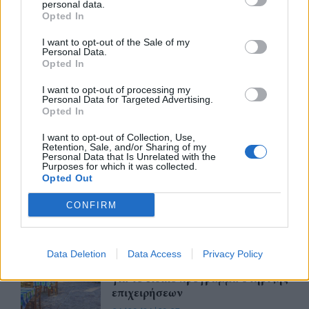
personal data.
07/08/26
|
15:29
Opted In
I want to opt-out of the Sale of my
Personal Data.
Opted In
CSG: Διψήφια αύξηση εσόδων
και ισχυρό ανεκτέλεστο
I want to opt-out of processing my
συμβάσεων το πρώτο εξάμηνο
Personal Data for Targeted Advertising.
του 2026
Opted In
07/08/26
|
12:09
I want to opt-out of Collection, Use,
Retention, Sale, and/or Sharing of my
Apollo Global Management:
Personal Data that Is Unrelated with the
Purposes for which it was collected.
Εξαγοράζει την EasyJet έναντι 7,7
Opted Out
δισ. δολαρίων - Η δήλωση του Sir
Στέλιου Χατζηιωάννου
CONFIRM
06/08/26
|
18:31
Σαμοθράκη: Σε λειτουργία η
Data Deletion
Data Access
Privacy Policy
πλατφόρμα myBusinessSupport
για το ειδικό πρόγραμμα στήριξης
επιχειρήσεων