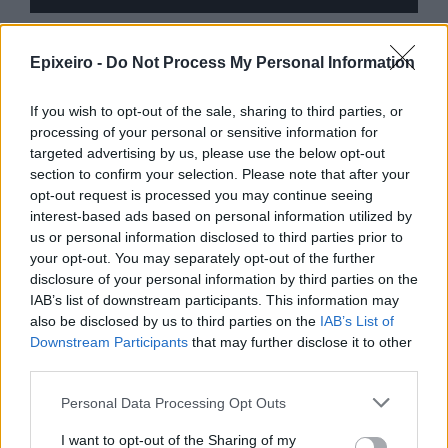
Epixeiro -
Do Not Process My Personal Information
Περισσότερα από το
If you wish to opt-out of the sale, sharing to third parties, or
processing of your personal or sensitive information for
Trade Estates: Στην κατοχή της το
targeted advertising by us, please use the below opt-out
50% του Sofia South Ring Mall με
section to confirm your selection. Please note that after your
τίμημα 49,35 εκατ. ευρώ
opt-out request is processed you may continue seeing
interest-based ads based on personal information utilized by
07/08/26
|
16:53
us or personal information disclosed to third parties prior to
your opt-out. You may separately opt-out of the further
Ατρόμητος και Novibet
disclosure of your personal information by third parties on the
ανανεώνουν τη συνεργασία τους
IAB’s list of downstream participants. This information may
μέχρι το 2028
also be disclosed by us to third parties on the
IAB’s List of
Downstream Participants
that may further disclose it to other
07/08/26
|
15:48
third parties.
Personal Data Processing Opt Outs
Βραβευμένα κρασιά με την
υπογραφή της Lidl Ελλάς
I want to opt-out of the Sharing of my