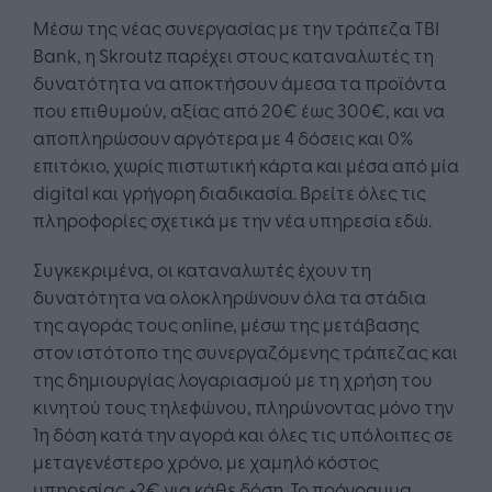
Μέσω της νέας συνεργασίας με την τράπεζα ΤΒΙ
Bank, η Skroutz παρέχει στους καταναλωτές τη
δυνατότητα να αποκτήσουν άμεσα τα προϊόντα
που επιθυμούν, αξίας από 20€ έως 300€, και να
αποπληρώσουν αργότερα με 4 δόσεις και 0%
επιτόκιο, χωρίς πιστωτική κάρτα και μέσα από μία
digital και γρήγορη διαδικασία. Βρείτε όλες τις
πληροφορίες σχετικά με την νέα υπηρεσία εδώ.
Συγκεκριμένα, οι καταναλωτές έχουν τη
δυνατότητα να ολοκληρώνουν όλα τα στάδια
της αγοράς τους online, μέσω της μετάβασης
στον ιστότοπο της συνεργαζόμενης τράπεζας και
της δημιουργίας λογαριασμού με τη χρήση του
κινητού τους τηλεφώνου, πληρώνοντας μόνο την
1η δόση κατά την αγορά και όλες τις υπόλοιπες σε
μεταγενέστερο χρόνο, με χαμηλό κόστος
υπηρεσίας +2€ για κάθε δόση. Το πρόγραμμα