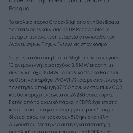
Pasqua.
Το αιολικό πάρκο Craco-Stigliano στη Basilicata
της Ιταλίας εγκαινίασε η EDP Renewables, η
τέταρτη μεγαλύτερη εταιρεία στον κλάδο των
Ανανεώσιμων Πηγών Ενέργειας στον κόσμο.
Στην εγκατάσταση Craco-Stigliano λειτουργούν
10 ανεμογεννήτριες ισχύος 3,5 MW έκαστη, με
συνολική ισχύ 35 MW. Το αιολικό πάρκο θα είναι
σε θέση να παράγει 79GWh/έτος, με αποτέλεσμα
την ετήσια αποφυγή 37.250 τόνων εκπομπών CO2,
και θα παρέχει ενέργεια σε 26.280 νοικοκυριά.
Εκτός από το αιολικό πάρκο, η EDPR έχει επίσης
κατασκευάσει την υποδομή για τη σύνδεση με το
δίκτυο, όπου το πάρκο συνδέθηκε στα τέλη
Αυγούστου. Με τη νέα αυτή εγκατάσταση, η
συνολική εγκατεστημένη ισχύ της EDPR στην