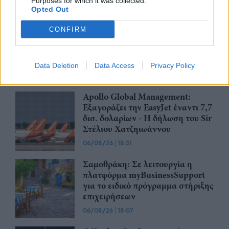
Purposes for which it was collected.
Opted Out
CSG: Διψήφια αύξηση εσόδων
CONFIRM
και ισχυρό ανεκτέλεστο
συμβάσεων το πρώτο εξάμηνο
του 2026
Data Deletion
Data Access
Privacy Policy
07/08/26
|
12:09
Apollo Global Management:
Εξαγοράζει την EasyJet έναντι 7,7
δισ. δολαρίων - Η δήλωση του Sir
Στέλιου Χατζηιωάννου
06/08/26
|
18:31
Σαμοθράκη: Σε λειτουργία η
πλατφόρμα myBusinessSupport
για το ειδικό πρόγραμμα στήριξης
επιχειρήσεων
06/08/26
|
18:07