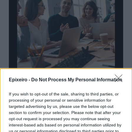
nd.gr
TP Greece: Πώς διαμορφώνεται το
Η ομ
Epixeiro -
Do Not Process My Personal Information
άθε
μέλλον του Insurance στην εποχή του AI
σου 
If you wish to opt-out of the sale, sharing to third parties, or
processing of your personal or sensitive information for
targeted advertising by us, please use the below opt-out
section to confirm your selection. Please note that after your
Advertorial
opt-out request is processed you may continue seeing
interest-based ads based on personal information utilized by
us or personal information disclosed to third parties prior to