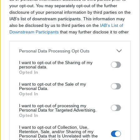
your opt-out. You may separately opt-out of the further
Περισσότερα από το
disclosure of your personal information by third parties on the
IAB’s list of downstream participants. This information may
also be disclosed by us to third parties on the
IAB’s List of
Downstream Participants
that may further disclose it to other
Trade Estates: Στην κατοχή της το
third parties.
50% του Sofia South Ring Mall με
τίμημα 49,35 εκατ. ευρώ
Personal Data Processing Opt Outs
07/08/26
|
16:53
I want to opt-out of the Sharing of my
personal data.
Opted In
Ατρόμητος και Novibet
ανανεώνουν τη συνεργασία τους
I want to opt-out of the Sale of my
μέχρι το 2028
Personal Data.
Opted In
07/08/26
|
15:48
I want to opt-out of processing my
Personal Data for Targeted Advertising.
Βραβευμένα κρασιά με την
Opted In
υπογραφή της Lidl Ελλάς
I want to opt-out of Collection, Use,
07/08/26
|
15:29
Retention, Sale, and/or Sharing of my
Personal Data that Is Unrelated with the