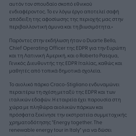
αυτόν τον σπουδαίο σκοπό εθνικού
ενδιαφέροντος. Το εν λόγω έργο αποτελεί σαφή
απόδειξη της αφοσίωσης της περιοχής μας στην
περιβαλλοντική άμυνα και τη βιωσιμότητα.»
Παρόντες στην εκδήλωση ήταν ο Duarte Bello,
Chief Operating Officer της EDPR για την Ευρώπη
και τη Λατινική Αμερική, και ο Roberto Pasqua,
Γενικός Διευθυντής της EDPR Ιταλίας, καθώς και
μαθητές από τοπικά δημοτικά σχολεία.
Το αιολικό πάρκο Craco-Stigliano ενδυναμώνει
περαιτέρω τη σχέση μεταξύ της EDPR και των
ιταλικών εδαφών. Η εταιρεία έχει παρουσία στη
χώρα με πληθώρα αιολικών πάρκων και
πρόσφατα ξεκίνησε την εκστρατεία συμμετοχικής
χρηματοδότησης "Energy together. The
renewable energy tour in Italy" για να δώσει