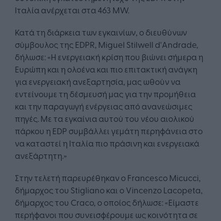
Ιταλία ανέρχεται στα 463 MW.
Κατά τη διάρκεια των εγκαινίων, ο διευθύνων
σύμβουλος της EDPR, Miguel Stilwell d'Andrade,
δήλωσε: «Η ενεργειακή κρίση που βιώνει σήμερα η
Ευρώπη και η ολοένα και πιο επιτακτική ανάγκη
για ενεργειακή ανεξαρτησία, μας ωθούν να
εντείνουμε τη δέσμευσή μας για την προμήθεια
και την παραγωγή ενέργειας από ανανεώσιμες
πηγές. Με τα εγκαίνια αυτού του νέου αιολικού
πάρκου η EDP συμβάλλει γεμάτη περηφάνεια στο
να καταστεί η Ιταλία πιο πράσινη και ενεργειακά
ανεξάρτητη.»
Στην τελετή παρευρέθηκαν ο Francesco Micucci,
δήμαρχος του Stigliano και ο Vincenzo Lacopeta,
δήμαρχος του Craco, ο οποίος δήλωσε: «Είμαστε
περήφανοι που συνεισφέρουμε ως κοινότητα σε