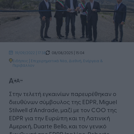
08/08/2025 | 15:04
19/09/2022 | 17:38
Ειδήσεις
|
Επιχειρηματικά Νέα
,
Διεθνή
,
Ενέργεια &
Περιβάλλον
Στην τελετή εγκαινίων παρευρέθηκαν ο
διευθύνων σύμβουλος της EDPR, Miguel
Stilwell d'Andrade, μαζί με τον COO της
EDPR για την Ευρώπη και τη Λατινική
Αμερική, Duarte Bello, και τον γενικό
διευθυντή της EDPR Ιταλίας, Roberto