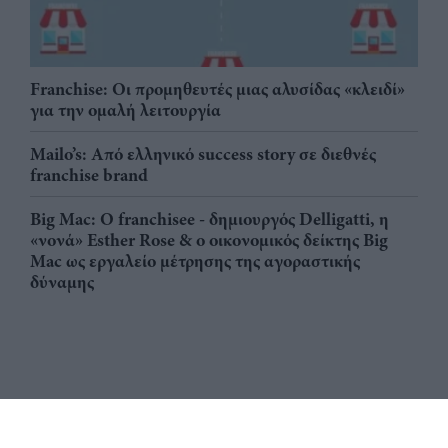
Franchise: Οι προμηθευτές μιας αλυσίδας «κλειδί»
για την ομαλή λειτουργία
Mailo’s: Από ελληνικό success story σε διεθνές
franchise brand
Big Mac: Ο franchisee - δημιουργός Delligatti, η
«νονά» Esther Rose & ο οικονομικός δείκτης Big
Mac ως εργαλείο μέτρησης της αγοραστικής
δύναμης