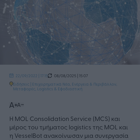
08/08/2025 | 15:07
22/09/2022 | 17:15
Ειδήσεις
|
Επιχειρηματικά Νέα
,
Ενέργεια & Περιβάλλον
,
Μεταφορές, Logistics & Εφοδιαστική
Η MOL Consolidation Service (MCS) και
μέρος του τμήματος logistics της MOL και
η VesselBot ανακοίνωσαν μια συνεργασία