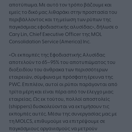
αποτύπωμα. Με αυτό τον τρόπο βάζουμε και
εμείς το δικό μας λιθαράκι στην προστασία του
περιβάλλοντος και τη μείωση των ρύπων της
παγκόσμιας εφοδιαστικής αλυσίδας», δήλωσε ο
Cary Lin, Chief Executive Officer της MOL
Consolidation Service (America) Inc.
«Οι εκπομπές της Εφοδιαστικής Αλυσίδας
αποτελούν το 65–95% του αποτυπώματος του
διοξειδίου του άνθρακα των περισσότερων
εταιρειών, σύμφωνα με πρόσφατη έρευνα της
PWC. Επιπλέον, αυτοί οι ρύποι παράγονται από
τρίτα μέρη και είναι πέρα από τον έλεγχο μιας
εταιρείας. Ως εκ τούτου, πολλοί αποστολείς
(shippers) δυσκολεύονται να εκτιμήσουν τις
εκπομπές αυτές. Μέσω της συνεργασίας μας με
τη MOLCS, επιθυμούμε να επιτρέψουμε σε
παγκόσμιους οργανισμούς να μετρούν