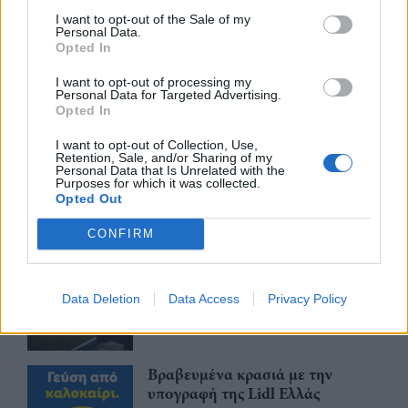
I want to opt-out of the Sale of my
Personal Data.
Opted In
Περισσότερα από το
I want to opt-out of processing my
Personal Data for Targeted Advertising.
Opted In
Trade Estates: Στην κατοχή της το
I want to opt-out of Collection, Use,
50% του Sofia South Ring Mall με
Retention, Sale, and/or Sharing of my
τίμημα 49,35 εκατ. ευρώ
Personal Data that Is Unrelated with the
Purposes for which it was collected.
07/08/26
|
16:53
Opted Out
CONFIRM
Ατρόμητος και Novibet
ανανεώνουν τη συνεργασία τους
μέχρι το 2028
Data Deletion
Data Access
Privacy Policy
07/08/26
|
15:48
Βραβευμένα κρασιά με την
υπογραφή της Lidl Ελλάς