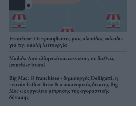
Franchise: Οι προμηθευτές μιας αλυσίδας «κλειδί»
για την ομαλή λειτουργία
Mailo’s: Από ελληνικό success story σε διεθνές
franchise brand
Big Mac: Ο franchisee - δημιουργός Delligatti, η
«νονά» Esther Rose & ο οικονομικός δείκτης Big
Mac ως εργαλείο μέτρησης της αγοραστικής
δύναμης