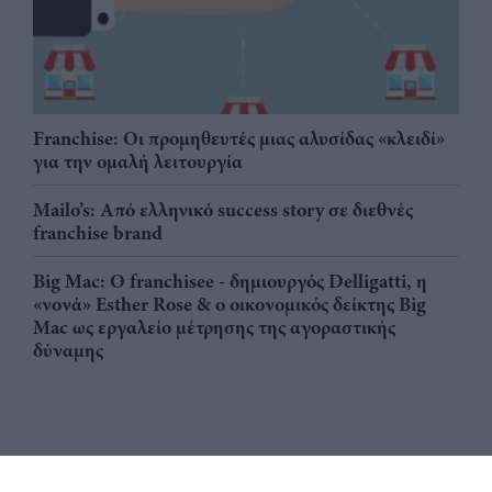
Franchise: Οι προμηθευτές μιας αλυσίδας «κλειδί»
για την ομαλή λειτουργία
Mailo’s: Από ελληνικό success story σε διεθνές
franchise brand
Big Mac: Ο franchisee - δημιουργός Delligatti, η
«νονά» Esther Rose & ο οικονομικός δείκτης Big
Mac ως εργαλείο μέτρησης της αγοραστικής
δύναμης