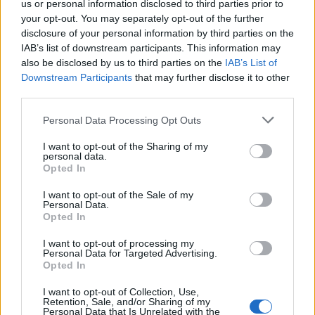
us or personal information disclosed to third parties prior to
your opt-out. You may separately opt-out of the further
disclosure of your personal information by third parties on the
IAB’s list of downstream participants. This information may
Περισσότερα από το
also be disclosed by us to third parties on the
IAB’s List of
Downstream Participants
that may further disclose it to other
third parties.
Apollo Global Management:
Εξαγοράζει την EasyJet έναντι 7,7
Personal Data Processing Opt Outs
δισ. δολαρίων - Η δήλωση του Sir
Στέλιου Χατζηιωάννου
I want to opt-out of the Sharing of my
personal data.
06/08/26
|
18:31
Opted In
Σαμοθράκη: Σε λειτουργία η
I want to opt-out of the Sale of my
Personal Data.
πλατφόρμα myBusinessSupport
Opted In
για το ειδικό πρόγραμμα στήριξης
επιχειρήσεων
I want to opt-out of processing my
Personal Data for Targeted Advertising.
06/08/26
|
18:07
Opted In
Ο Όμιλος Qualco επεκτείνει τη
I want to opt-out of Collection, Use,
δραστηριότητά του στην ΑΙ με
Retention, Sale, and/or Sharing of my
Personal Data that Is Unrelated with the