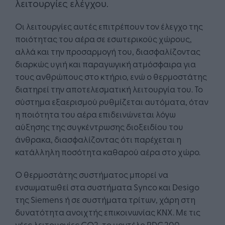
λειτουργίες ελέγχου.
Οι λειτουργίες αυτές επιτρέπουν τον έλεγχο της
ποιότητας του αέρα σε εσωτερικούς χώρους,
αλλά και την προσαρμογή του, διασφαλίζοντας
διαρκώς υγιή και παραγωγική ατμόσφαιρα για
τους ανθρώπους στο κτήριο, ενώ ο θερμοστάτης
διατηρεί την αποτελεσματική λειτουργία του. Το
σύστημα εξαερισμού ρυθμίζεται αυτόματα, όταν
η ποιότητα του αέρα επιδεινώνεται λόγω
αύξησης της συγκέντρωσης διοξειδίου του
άνθρακα, διασφαλίζοντας ότι παρέχεται η
κατάλληλη ποσότητα καθαρού αέρα στο χώρο.
Ο θερμοστάτης συστήματος μπορεί να
ενσωματωθεί στα συστήματα Synco και Desigo
της Siemens ή σε συστήματα τρίτων, χάρη στη
δυνατότητα ανοιχτής επικοινωνίας KNX. Με τις
νέες λειτουργίες CO2, το μοντέλο RDG200