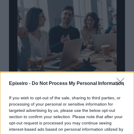
Epixeiro -
Do Not Process My Personal Information
nd.gr
TP Greece: Πώς διαμορφώνεται το
Η ομ
άθε
μέλλον του Insurance στην εποχή του AI
σου 
If you wish to opt-out of the sale, sharing to third parties, or
processing of your personal or sensitive information for
targeted advertising by us, please use the below opt-out
section to confirm your selection. Please note that after your
opt-out request is processed you may continue seeing
Advertorial
interest-based ads based on personal information utilized by