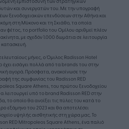
νόμενη εμπιστοσύνη των στρατηγικών
δυτών και συνεργατών του. Με την υπογραφή
έων ξενοδοχειακών επενδύσεων στην Αθήνα και
κόμη στη Μύκονο και τη Σκιάθο, τα οποία
αν φέτος, το portfolio του Ομίλου αριθμεί πλέον
ακίνητα, με σχεδόν 1.000 δωμάτια σε λειτουργία
 κατασκευή.
τελευταίους μήνες, ο Όμιλος Radisson Hotel
 έχει εισάγει πολλά από τα brands του στην
ική αγορά. Πρόσφατα, ανακοίνωσε την
ραφή της συμφωνίας του Radisson RED
poleos Square Athens, του πρώτου ξενοδοχείου
α λειτουργεί υπό το brand Radisson RED στην
α, το οποίο θα ανοίξει τις πύλες του κατά το
ρο εξάμηνο του 2023 και θα αποτελέσει
οχείο υψηλής αισθητικής στη χώρα μας. Το
son RED Mitropoleos Square Athens, ένα παλιό
ο γραφείων το οποίο μετατράπηκε σε