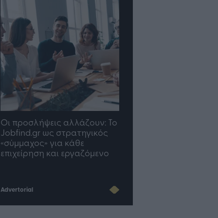
Οι προσλήψεις αλλάζουν: To
TP Greece: Πώς
Jobfind.gr ως στρατηγικός
διαμορφώνεται το μέ
«σύμμαχος» για κάθε
του Insurance στην επ
επιχείρηση και εργαζόμενο
του AI
Advertorial