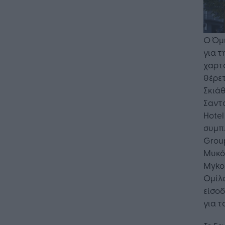
Ο Όμ
για τ
χαρτο
θέρετ
Σκιάθ
Σαντο
Hotel
συμπλ
Group
Μυκόν
Mykon
Ομίλο
είσοδ
για τ