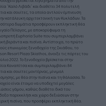
νοδοχείο βρίσκεται λίγα βήματα από την
ία ΄Καλό Λιβάδι΄ και διαθέτει 34 πολυτελή
ια και σουίτες, τα οποία αντλούν έμπνευση
ην κατάλευκη αρχιτεκτονική των Κυκλάδων. Τα
σσότερα δωμάτια προσφέρουν εκπληκτική θέα
Αιγαίο Πέλαγος, με αποκορύφωμα τη
λοπρεπή Euphoria Suite που συμπεριλαμβάνει
ική βεράντα και πισίνα. Αντίστοιχα, το πρώτο
ούς επωνυμίας ξενοδοχείο της Σκιάθου, το
son Resort Plaza Skiathos, άνοιξε τις πόρτες του
ούλιο 2022. Το ξενοδοχείο βρίσκεται στην
λία Καναπίτσα και συμπεριλαμβάνει 84
ια και σουίτες μοντέρνας, μίνιμαλ
σμησης, με θέα στην πισίνα και τη θάλασσα. Το
οχείο είναι έτοιμο να υποδεχτεί μεγάλες
ώσεις γάμου, καθώς διαθέτει δικό του
δοξο παρεκκλήσι και χώρο δεξιώσεων στην
ρική πισίνα, που προσφέρει εκπληκτική θέα.