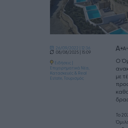
26/09/2022 | 12:36
08/08/2025 | 15:09
Ο Όμ
Ειδήσεις
|
ανακ
Επιχειρηματικά Νέα
,
Κατασκευές & Real
με τ
Estate
,
Τουρισμός
προσ
καθο
δρασ
Το 20
Όμιλο