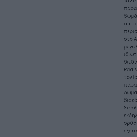
Το ξε
παραλ
δωμάτ
από τ
περι
στο 
μεγα
ιδιωτ
διεθν
Radis
τον Ι
παρα
δωμάτ
διακό
ξενοδ
εκδηλ
ορθό
εξωτε