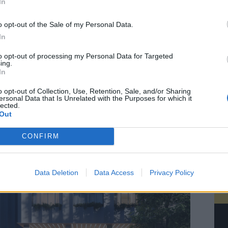
In
θεσία του, θα προσφέρει 24 ευρύχωρα δωμάτια
ουίτες, συμπεριλαμβανομένης μιας προεδρικής
o opt-out of the Sale of my Personal Data.
ας. Το ξενοδοχείο αναμένεται να αποτελέσει ένα
In
πολίτικο προορισμό μέσα στην πόλη, με ένα
to opt-out of processing my Personal Data for Targeted
ρνο εστιατόριο και μπαρ στο ισόγειο,
ing.
In
ωσιακό χώρο πρωινού και χώρους privet dining.
bby του ξενοδοχείου θα μετατρέπεται ανά πάσα
o opt-out of Collection, Use, Retention, Sale, and/or Sharing
ersonal Data that Is Unrelated with the Purposes for which it
ή σε χώρο που θα φιλοξενεί ιδιαίτερες
lected.
τεχνικές εκδηλώσεις και κοινωνικές
Out
ντρώσεις στην πόλη.
CONFIRM
Data Deletion
Data Access
Privacy Policy