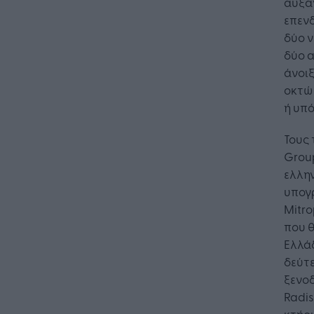
αυξα
επεν
δύο ν
δύο α
άνοιξ
οκτώ 
ή υπό
Τους 
Group
ελλην
υπογ
Mitro
που θ
Ελλάδ
δεύτε
ξενοδ
Radis
κτήρι