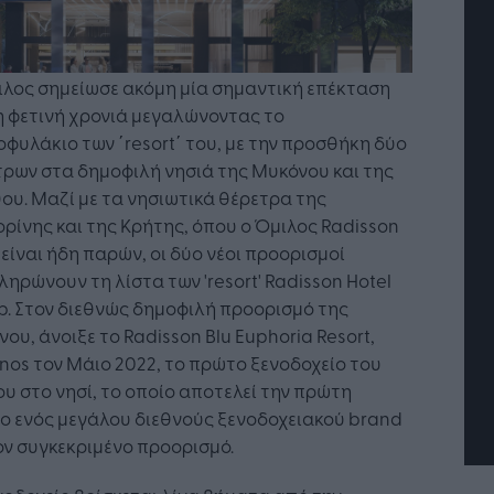
ιλος σημείωσε ακόμη μία σημαντική επέκταση
η φετινή χρονιά μεγαλώνοντας το
φυλάκιο των ΄resort΄ του, με την προσθήκη δύο
ρων στα δημοφιλή νησιά της Μυκόνου και της
ου. Μαζί με τα νησιωτικά θέρετρα της
ρίνης και της Κρήτης, όπου ο Όμιλος Radisson
 είναι ήδη παρών, οι δύο νέοι προορισμοί
Η Τεχνητή Νοημοσύνη: το νέο
ηρώνουν τη λίστα των 'resort' Radisson Hotel
λειτουργικό σύστημα της
. Στον διεθνώς δημοφιλή προορισμό της
επιχείρησης
ου, άνοιξε το Radisson Blu Euphoria Resort,
os τον Μάιο 2022, το πρώτο ξενοδοχείο του
υ στο νησί, το οποίο αποτελεί την πρώτη
ο ενός μεγάλου διεθνούς ξενοδοχειακού brand
ον συγκεκριμένο προορισμό.