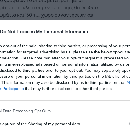
ρίσματα εκλεπτυσμένου design, θα διαθέτει
ωμάτια και 150 τ.μ. χώρο συναντήσεων και
στήριο. Στο ισόγειο του κτηρίου θα βρίσκεται
τόριο με θέα την πλατεία, ενώ το πιο ελκυστικό
Do Not Process My Personal Information
τι του κτηρίου θα είναι το roof top bar -
τόριο με θέα την Ακρόπολη, το οποίο θα
to opt-out of the sale, sharing to third parties, or processing of your per
υργήσει σε συνεργασία με ένα καταξιωμένο chef.
formation for targeted advertising by us, please use the below opt-out s
r selection. Please note that after your opt-out request is processed y
νοδοχείο The Social Kolonaki Athens Hotel, μέλος
eing interest-based ads based on personal information utilized by us or
adisson Individuals, που ανοίγει τις πύλες του
disclosed to third parties prior to your opt-out. You may separately opt-
losure of your personal information by third parties on the IAB’s list of
ρχόμενο Νοέμβριο, αποτελεί μια νέα προσθήκη
. This information may also be disclosed by us to third parties on the
IA
ιευρυμένο ξενοδοχειακό portfolio του Ομίλου
Participants
that may further disclose it to other third parties.
son Individuals στην ελληνική αγορά. Με έδρα
δό Βουκουρεστίου στην καρδιά της Αθήνας, το
ocial Kolonaki Athens Hotel, θα είναι το πρώτο
l Data Processing Opt Outs
ed ξενοδοχείο στο συγκεκριμένο δρόμο. Το
ροφο ξενοδοχείο, με urban ύφος στους
o opt-out of the Sharing of my personal data.
ρικούς χώρους που ταιριάζει με τη μοντέρνα