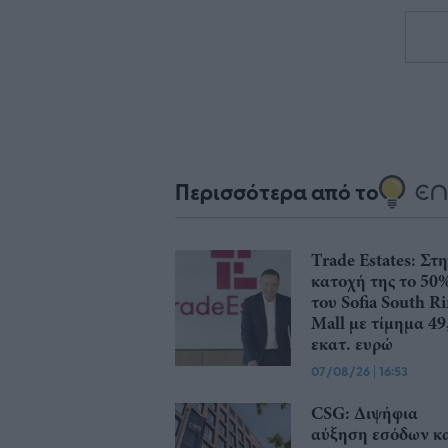
Περισσότερα από το
Trade Estates: Στ
κατοχή της το 50
του Sofia South R
Mall με τίμημα 49
εκατ. ευρώ
07/08/26
|
16:53
CSG: Διψήφια
αύξηση εσόδων κ