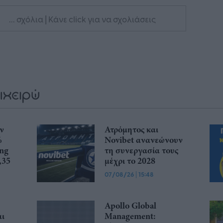
... σχόλια
| Κάνε click για να σχολιάσεις
ην
Ατρόμητος και
%
Novibet ανανεώνουν
ing
τη συνεργασία τους
,35
μέχρι το 2028
07/08/26
|
15:48
Apollo Global
αι
Management: