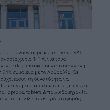
ublic φέρνουν τώρα και online τις VAT
 αγορές χωρίς Φ.Π.Α. για τους
γελματίες που δικαιούνται απαλλαγή
Α 24% σύμφωνα με το Άρθρο39α. Οι
ιούχοι έχουν τη δυνατότητα να
έξουν ανάμεσα από αμέτρητες επιλογές
τά, laptops, tablets & παιχνιδομηχανές,
πόλυτη ευελιξία στον τρόπο αγοράς.