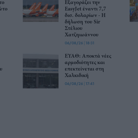
το
Εξαγοράζει την
ώτο
EasyJet έναντι 7,7
δισ. δολαρίων - Η
δήλωση του Sir
Στέλιου
Χατζηιωάννου
06/08/26
|
18:31
ΕΥΑΘ: Αποκτά νέες
αρμοδιότητες και
υ
επεκτείνεται στη
Χαλκιδική
06/08/26
|
17:41