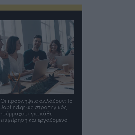
TP Greece: Πώς
Η ομάδα σου μεγαλώνε
διαμορφώνεται το μέλλον
γραφείο σου ακολουθε
του Insurance στην εποχή
του AI