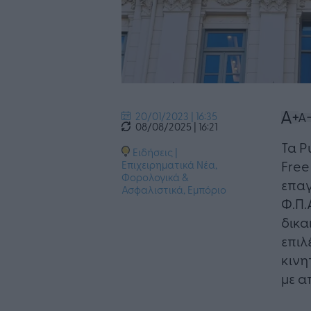
20/01/2023 | 16:35
08/08/2025 | 16:21
Τα P
Ειδήσεις
|
Free
Επιχειρηματικά Νέα
,
Φορολογικά &
επαγ
Ασφαλιστικά
,
Εμπόριο
Φ.Π.
δικα
επιλ
κινη
με α