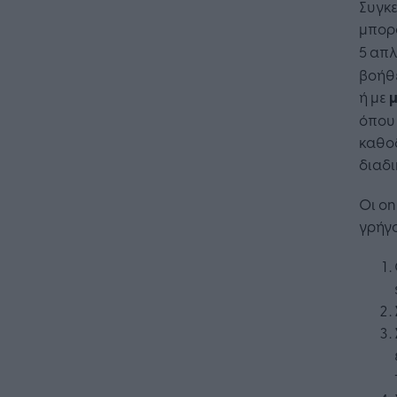
Συγκε
μπορο
5 απλ
βοήθε
ή με
μ
όπου 
καθο
διαδι
Οι on
γρήγο
Η Τεχνη
λειτουρ
επιχείρ