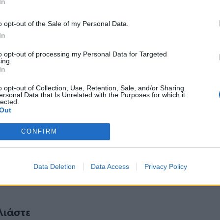
In
o opt-out of the Sale of my Personal Data.
In
Ακολουθήστε το
στο
to opt-out of processing my Personal Data for Targeted
Google News
και μάθετε πρώτοι
ing.
In
όλα τα επιχειρηματικά νέα
o opt-out of Collection, Use, Retention, Sale, and/or Sharing
ersonal Data that Is Unrelated with the Purposes for which it
lected.
Out
Δείτε όλες τις τελευταίες
επιχειρηματικές
Ειδήσεις
από την
CONFIRM
Ελλάδα και τον κόσμο στο
Data Deletion
Data Access
Privacy Policy
λιάστε