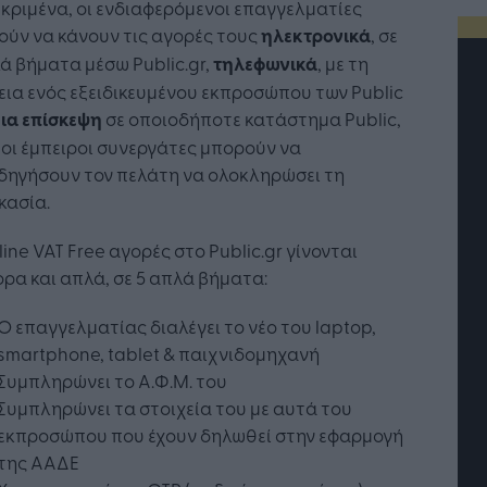
κριμένα, οι ενδιαφερόμενοι επαγγελματίες
ύν να κάνουν τις αγορές τους
ηλεκτρονικά
, σε
ά βήματα μέσω Public.gr,
τηλεφωνικά
, με τη
ια ενός εξειδικευμένου εκπροσώπου των Public
ια επίσκεψη
σε οποιοδήποτε κατάστημα Public,
οι έμπειροι συνεργάτες μπορούν να
δηγήσουν τον πελάτη να ολοκληρώσει τη
κασία.
line VAT Free αγορές στο Public.gr γίνονται
ρα και απλά, σε 5 απλά βήματα:
Ο επαγγελματίας διαλέγει το νέο του laptop,
smartphone, tablet & παιχνιδομηχανή
τή Νοημοσύνη: το νέο
Οι προσλήψεις αλλάζουν: To
Συμπληρώνει το Α.Φ.Μ. του
γικό σύστημα της
Jobfind.gr ως στρατηγικός
ησης
«σύμμαχος» για κάθε
Συμπληρώνει τα στοιχεία του με αυτά του
επιχείρηση και εργαζόμενο
εκπροσώπου που έχουν δηλωθεί στην εφαρμογή
της ΑΑΔΕ