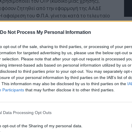
Χρησιμοποιεί τον OTP (κωδικό μιας χρήσης),
εφόσον ζητηθεί από την εφαρμογή της ΑΑΔΕ
Η αφαίρεση του Φ.Π.Α. γίνεται κατά το τελευταίο
βήμα της παραγγελίας
Do Not Process My Personal Information
αίτητη προϋπόθεση για να πραγματοποιήσει
 επαγγελματίας αγορές με απαλλαγή από τον
to opt-out of the sale, sharing to third parties, or processing of your per
. 24%, είναι να πιστοποιήσει πως δικαιούται τη
formation for targeted advertising by us, please use the below opt-out s
εκριμένη απαλλαγή μέσω της ιστοσελίδας της
r selection. Please note that after your opt-out request is processed y
.Ε., επιλέγοντας την κατηγορία Υπηρεσία
eing interest-based ads based on personal information utilized by us or
disclosed to third parties prior to your opt-out. You may separately opt-
υ 39α, παρ.5.
losure of your personal information by third parties on the IAB’s list of
. This information may also be disclosed by us to third parties on the
IA
blic, #1 omnichannel retailer στη χώρα,
Participants
that may further disclose it to other third parties.
υθερώνει τις δυνατότητες και για τους
γελματίες, προσφέροντάς τους περισσότερες
γές σε αγορές προϊόντων που τους
l Data Processing Opt Outs
αμώνουν, επιτρέποντάς τους να ζουν μια
ερη και πιο ευέλικτη καθημερινότητα, στο
o opt-out of the Sharing of my personal data.
ίο αλλά και στο σπίτι.