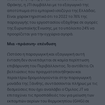
Θράκης, η JTI συμβάλλει με το εξαγωγικό της
αποτύπωμα στο εμπορικό ισοζύγιο της Ελλάδας.
Είναι χαρακτηριστικό ότι το 2022 το 76% της
παραγωγής του εργοστασίου εξάχθηκε σε αγορές
της Ευρωπαϊκής Ένωσης, με το υπόλοιπο 24% να
προορίζεται για την εγχώρια αγορά.
Μια «πράσινη» επένδυση
Ωστόσο η παραγωγική και εξαγωγική αυτή
ένταση δεν συνεπάγεται σε καμία περίπτωση
επιβάρυνση του Περιβάλλοντος. Το αντίθετο. Οι
βελτιώσεις που πραγματοποιήθηκαν και
περαιτέρω δρομολογούνται στην παραγωγική
μονάδα της Ξάνθης, συντάσσονται πλήρως με τις
δεσμεύσεις που έχει αναλάβει ο Όμιλος JT να
επιταχύνει τις προσπάθειές του για μείωση των
εκπομπών αερίων του θερμοκηπίου (GHG) σε