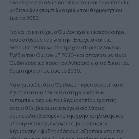
ολόκληρη την αλυσίδα αξίας του και την επίτευξη
μηδενικών εκπομπών αερίων του θερμοκηπίου
έως το 2050.
Για να το επιτύχει, ο Όμιλος έχει επικαιροποιήσει
τους στόχους του για την «Ενέργεια και τις
Εκπομπές Ρύπων» στο τρέχον «Περιβαλλοντικό
Σχέδιο του Ομίλου JT 2030» και στοχεύει να είναι
Ουδέτερος ως προς τον Άνθρακα για τις δικές του
δραστηριότητες έως το 2030.
Να σημειωθεί ότι ο Όμιλος JT πρωτοπορεί κατά
την τελευταία δεκαετία στη μείωση των
εκπομπών αερίων του θερμοκηπίου έχοντας
αναπτύξει βιώσιμες ενεργειακές λύσεις,
συμπεριλαμβανομένης της χρήσης ηλιακής και
υδροηλεκτρικής ενέργειας, βιομάζας και
θέρμανσης - ψύξης εδάφους, αξιοποιώντας τις
νέες τεχνολογίες. Αυτό περιλαμβάνει ενέργειες