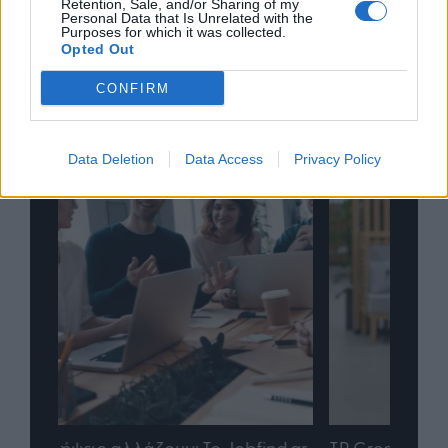
Retention, Sale, and/or Sharing of my
Personal Data that Is Unrelated with the
Purposes for which it was collected.
Opted Out
CONFIRM
Data Deletion
Data Access
Privacy Policy
nd.gr
TP Greece: Πώς διαμορφώνεται το
Η ομ