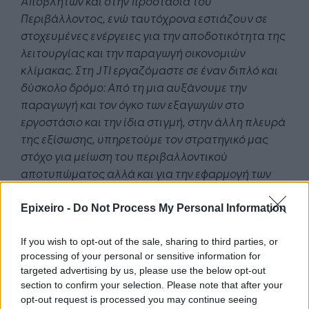
Αποβλήτων και στην προστασία του
Περιβάλλοντος, ενώ ταυτόχρονα εστιάζουν σε
στοχευμένες ενέργειες για την αποδοτικότητα της
λειτουργίας και την παραγωγή οικονομιών
κλίμακας. Στη
JTI
εργαζόμαστε σε έναν διπλό και
δύσκολο δρόμο: Από τη μια αυξάνουμε την
παραγωγή και τον όγκο των εξαγωγών στο
εργοστάσιο και την ίδια στιγμή, στην άλλη πλευρά
της εξίσωσης, υπηρετούμε τον στρατηγικό μας
στόχο για μείωση του περιβαλλοντικού
αποτυπώματος αλλά και για την εφαρμογή των
αρχών της κυκλικής οικονομίας σε όλες μας τις
επιχειρηματικές δραστηριότητες. Δεν συνιστά ένα
Epixeiro -
Do Not Process My Personal Information
αντιφατικό ευχολόγιο αλλά ένα στοίχημα που
κερδίζουμε καθημερινά
» σχολιάζει η διευθύντρια
If you wish to opt-out of the sale, sharing to third parties, or
processing of your personal or sensitive information for
Εταιρικών Υποθέσεων και Επικοινωνίας της JTI
targeted advertising by us, please use the below opt-out
στην Ελλάδα κ. Γεωργία Καρούντζου.
section to confirm your selection. Please note that after your
opt-out request is processed you may continue seeing