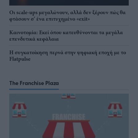
Οι scale-ups μεγαλώνουν, αλλά δεν ξέρουν πώς θα
φτάσουν σ' ένα επιτυχημένο «exit»
Καινοτομία: Εκεί όπου κατευθύνονται τα μεγάλα
επενδυτικά κεφάλαια
Η συγκατοίκηση περνά στην ψηφιακή εποχή με το
Flatpulse
The Franchise Plaza