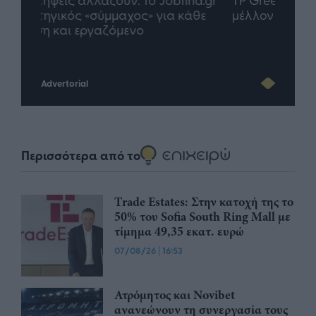
άθε
μέλλον του Insurance στην εποχή του AI
σου 
Advertorial
Περισσότερα από το
Trade Estates: Στην κατοχή της το
50% του Sofia South Ring Mall με
τίμημα 49,35 εκατ. ευρώ
07/08/26
|
16:53
Ατρόμητος και Novibet
ανανεώνουν τη συνεργασία τους