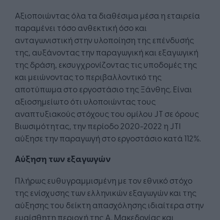
Αξιοποιώντας όλα τα διαθέσιμα μέσα η εταιρεία
παραμένει τόσο ανθεκτική όσο και
ανταγωνιστική στην υλοποίηση της επένδυσής
της, αυξάνοντας την παραγωγική και εξαγωγική
της δράση, εκσυγχρονίζοντας τις υποδομές της
και μειώνοντας το περιβαλλοντικό της
αποτύπωμα στο εργοστάσιο της Ξάνθης. Είναι
αξιοσημείωτο ότι υλοποιώντας τους
αναπτυξιακούς στόχους του ομίλου JT σε όρους
Βιωσιμότητας, την περίοδο 2020-2022 η JTI
αύξησε την παραγωγή στο εργοστάσιο κατά 112%.
Αύξηση των εξαγωγών
Πλήρως ευθυγραμμισμένη με τον εθνικό στόχο
της ενίσχυσης των ελληνικών εξαγωγών και της
αύξησης του δείκτη απασχόλησης ιδιαίτερα στην
ευαίσθητη περιοχή της Α. Μακεδονίας και