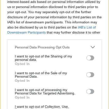
interest-based ads based on personal information utilized by
us or personal information disclosed to third parties prior to
your opt-out. You may separately opt-out of the further
disclosure of your personal information by third parties on the
IAB’s list of downstream participants. This information may
Google News
Ακολουθήστε το
στο
also be disclosed by us to third parties on the
IAB’s List of
και μάθετε πρώτοι όλα τα επιχειρηματικά νέα
Downstream Participants
that may further disclose it to other
third parties.
Personal Data Processing Opt Outs
Δείτε όλες τις τελευταίες επιχειρηματικές
Ειδήσεις
από την Ελλάδα και τον κόσμο στο
I want to opt-out of the Sharing of my
personal data.
Opted In
I want to opt-out of the Sale of my
Personal Data.
Opted In
Σχολιάστε
I want to opt-out of processing my
Personal Data for Targeted Advertising.
Opted In
... σχόλια
| Κάνε click για να σχολιάσεις
I want to opt-out of Collection, Use,