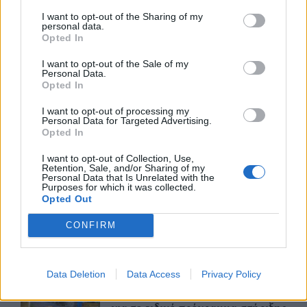
Βραβευμένα κρασιά με την
I want to opt-out of the Sharing of my
υπογραφή της Lidl Ελλάς
personal data.
Opted In
07/08/26
|
15:29
I want to opt-out of the Sale of my
Personal Data.
Opted In
CSG: Διψήφια αύξηση εσόδων
και ισχυρό ανεκτέλεστο
I want to opt-out of processing my
Personal Data for Targeted Advertising.
συμβάσεων το πρώτο εξάμηνο
Opted In
του 2026
I want to opt-out of Collection, Use,
07/08/26
|
12:09
Retention, Sale, and/or Sharing of my
Personal Data that Is Unrelated with the
Apollo Global Management:
Purposes for which it was collected.
Opted Out
Εξαγοράζει την EasyJet έναντι 7,7
δισ. δολαρίων - Η δήλωση του Sir
CONFIRM
Στέλιου Χατζηιωάννου
06/08/26
|
18:31
Data Deletion
Data Access
Privacy Policy
Σαμοθράκη: Σε λειτουργία η
πλατφόρμα myBusinessSupport