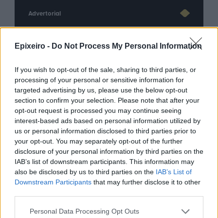
Advertorial
Epixeiro -
Do Not Process My Personal Information
Περισσότερα από το
If you wish to opt-out of the sale, sharing to third parties, or
processing of your personal or sensitive information for
targeted advertising by us, please use the below opt-out
Trade Estates: Στην κατοχή της το
section to confirm your selection. Please note that after your
50% του Sofia South Ring Mall με
opt-out request is processed you may continue seeing
τίμημα 49,35 εκατ. ευρώ
interest-based ads based on personal information utilized by
07/08/26
|
16:53
us or personal information disclosed to third parties prior to
your opt-out. You may separately opt-out of the further
disclosure of your personal information by third parties on the
Ατρόμητος και Novibet
IAB’s list of downstream participants. This information may
ανανεώνουν τη συνεργασία τους
also be disclosed by us to third parties on the
IAB’s List of
μέχρι το 2028
Downstream Participants
that may further disclose it to other
third parties.
07/08/26
|
15:48
Personal Data Processing Opt Outs