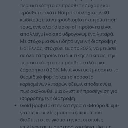
περιεκτικότητα σε πρόσθετη ζάχαρη και
πρόσθετο αλάτι. Ήδη σε τουλάχιστον 40
κωδικούς επαναπροσδιορίστηκε η σύσταση
τους, ενώ όλα τα bake-off προϊόντα είναι
απαλλαγμένα από υδρογονωμένα λιπαρά.
Με στόχο μια συνειδητά υγιεινή διατροφή η
Lidl Ελλάς, στοχεύει έως το 2025, να μειώσει
σε όλα τα προϊόντα ιδιωτικής ετικέτας, την
περιεκτικότητα σε πρόσθετο αλάτι και
ζάχαρη κατά 20%. Μειώνοντας έμπρακτα το
θερμιδικό φορτίο και το ποσοστό
κορεσμένων λιπαρών οξέων, αποδεικνύει
πως ακολουθεί μια ολιστική προσέγγιση για
ισορροπημένη διατροφή.
Gold βραβείο στην κατηγορία «Μαύρο Ψωμί»
για τις ποικιλίες μαύρου ψωμιού που
διαθέτει στην γκάμα της και οι οποίες
επιλέγονται με αυστηρά κριτήρια, ώστε η