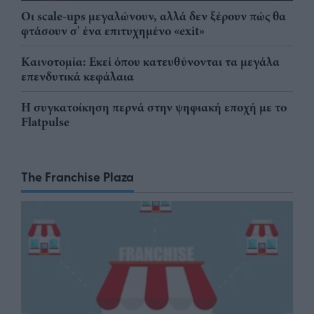
Οι scale-ups μεγαλώνουν, αλλά δεν ξέρουν πώς θα
φτάσουν σ' ένα επιτυχημένο «exit»
Καινοτομία: Εκεί όπου κατευθύνονται τα μεγάλα
επενδυτικά κεφάλαια
Η συγκατοίκηση περνά στην ψηφιακή εποχή με το
Flatpulse
The Franchise Plaza