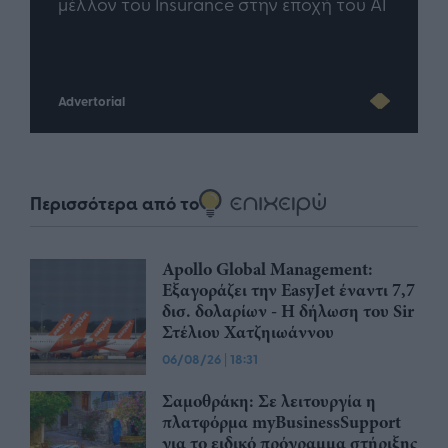
άθε
μέλλον του Insurance στην εποχή του AI
σου 
Advertorial
Περισσότερα από το
Apollo Global Management:
Εξαγοράζει την EasyJet έναντι 7,7
δισ. δολαρίων - Η δήλωση του Sir
Στέλιου Χατζηιωάννου
06/08/26
|
18:31
Σαμοθράκη: Σε λειτουργία η
πλατφόρμα myBusinessSupport
για το ειδικό πρόγραμμα στήριξης