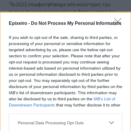
"Το 2022 επωφεληθήκαμε από καλύτερες του
αναμενόμενου οικονομικές επιδόσεις, παρά τις
ιδιαίτερα δυσμενείς συνθήκες για την επιχείρησή
Epixeiro -
Do Not Process My Personal Information
μας. Συνεχίζοντας να λαμβάνουμε πάντα υπόψη
τους μακροοικονομικούς και γεωπολιτικούς
If you wish to opt-out of the sale, sharing to third parties, or
κινδύνους, έχουμε μεγάλη εμπιστοσύνη στο ευρύ
processing of your personal or sensitive information for
χαρτοφυλάκιό μας και τις ευκαιρίες στις
targeted advertising by us, please use the below opt-out
ποικιλόμορφες αγορές μας, που ενισχύονται από
section to confirm your selection. Please note that after your
τις δυνατότητες τις οποίες έχουμε θέσει ως
opt-out request is processed you may continue seeing
interest-based ads based on personal information utilized by
προτεραιότητα, την εμπορική μας στρατηγική με
us or personal information disclosed to third parties prior to
επίκεντρο τον πελάτη και, πάνω από όλα, τις
your opt-out. You may separately opt-out of the further
ικανότητες των ανθρώπων μας. Δίνουμε
disclosure of your personal information by third parties on the
προτεραιότητα στις επενδύσεις στις διάφορες
IAB’s list of downstream participants. This information may
κατηγορίες και αγορές όπου
also be disclosed by us to third parties on the
IAB’s List of
Downstream Participants
that may further disclose it to other
δραστηριοποιούμαστε, προκειμένου να
third parties.
ενισχύσουμε τη βιώσιμη ανάπτυξη.
Personal Data Processing Opt Outs
Το 2023 αναμένουμε να επιτύχουμε οργανική