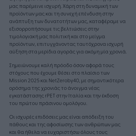
μας παρέμεινε ισχυρή. Χάρη στη δυναμική των
προϊόντων μας και τη συνεχή επένδυση στην
ανάπτυξη των δυνατοτήτων μας, καταφέραμε να
εξισορροπήσουμε τις βελτιώσεις στην
τιμολογιακή μας πολιτική και στο μείγμα
προϊόντων, επιτυγχάνοντας ταυτόχρονα ισχυρή
αύξηση στα μερίδια αγοράς για ακόμη μία χρονιά.
Σημειώνουμε καλή πρόοδο όσον αφορά τους
στόχους που έχουμε θέσει στο πλαίσιο των
Mission 2025 και NetZeroby40, με σημαντικότερα
ορόσημα της χρονιάς το άνοιγμα νέας
εγκατάστασης rPET στην Ιταλία και την έκδοση
του πρώτου πράσινου ομολόγου.
Οι ισχυρές επιδόσεις μας είναι απόδειξη του
πάθους και της αφοσίωσης των ανθρώπων μας
και θα ήθελα να ευχαριστήσω όλους τους