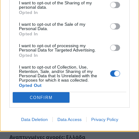
αύξηση των καθαρών εσόδων από πωλήσεις για
I want to opt-out of the Sharing of my
personal data.
τον Όμιλο πάνω από το εύρος-στόχο του 5-6%.
Opted In
Συνεχίζουμε να αντιμετωπίζουμε συνεχή
I want to opt-out of the Sale of my
Personal Data.
πληθωρισμό και αναμένουμε αύξηση του
Opted In
κόστους πωληθέντων ανά κιβώτιο περίπου στο
I want to opt-out of processing my
μεσαίο επίπεδο του εύρους 10-20% για το 2023.
Personal Data for Targeted Advertising.
Opted In
Αναμένουμε ότι τα συγκρίσιμα λειτουργικά κέρδη
I want to opt-out of Collection, Use,
του Όμιλου θα επηρεαστούν αρνητικά κατά €25 -
Retention, Sale, and/or Sharing of my
Personal Data that Is Unrelated with the
35 εκατ., από την επίδραση μετατροπής των
Purposes for which it was collected.
αποτελεσμάτων στο νόμισμα αναφοράς του
Opted Out
Ομίλου, λόγω μεταβολής των συναλλαγματικών
CONFIRM
ισοτιμιών.
Το 2023, αναμένουμε ανάπτυξη λειτουργικών
Data Deletion
Data Access
Privacy Policy
κερδών στο εύρος -3% έως +3% σε οργανική βάση".
Αναπτυγμένες αγορές: Ελλάδα