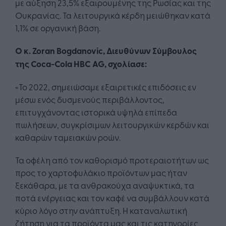
με αύξηση 23,5% εξαιρουμένης της Ρωσίας και της
Ουκρανίας. Τα λειτουργικά κέρδη μειώθηκαν κατά
1,1% σε οργανική βάση.
Ο κ. Zoran Bogdanovic, Διευθύνων Σύμβουλος
της Coca-Cola HBC AG, σχολίασε:
«Το 2022, σημειώσαμε εξαιρετικές επιδόσεις εν
μέσω ενός δυσμενούς περιβάλλοντος,
επιτυγχάνοντας ιστορικά υψηλά επίπεδα
πωλήσεων, συγκρίσιμων λειτουργικών κερδών και
καθαρών ταμειακών ροών.
Τα οφέλη από τον καθορισμό προτεραιοτήτων ως
προς το χαρτοφυλάκιο προϊόντων μας ήταν
ξεκάθαρα, με τα ανθρακούχα αναψυκτικά, τα
ποτά ενέργειας και τον καφέ να συμβάλλουν κατά
κύριο λόγο στην ανάπτυξη. Η καταναλωτική
ζήτηση για τα προϊόντα μας και τις κατηγορίες