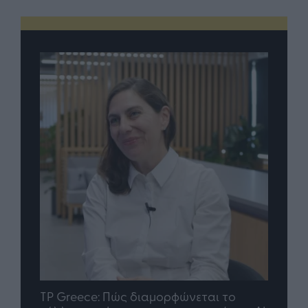
nd.gr
TP Greece: Πώς διαμορφώνεται το
Η ομ