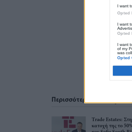
I want t
Opted 
I want 
Advertis
Opted 
Σχο
I want t
of my P
was col
Opted 
Περισσότερα από το
Trade Estates: Στ
κατοχή της το 50
του Sofia South R