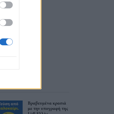
Βραβευμένα κρασιά
με την υπογραφή της
Lidl Ελλάς