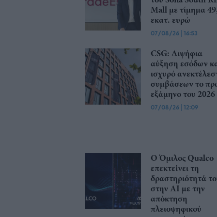
Mall με τίμημα 49
εκατ. ευρώ
07/08/26
|
16:53
CSG: Διψήφια
αύξηση εσόδων κ
ισχυρό ανεκτέλεσ
συμβάσεων το πρ
εξάμηνο του 2026
07/08/26
|
12:09
Ο Όμιλος Qualco
επεκτείνει τη
δραστηριότητά το
στην ΑΙ με την
απόκτηση
πλειοψηφικού