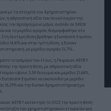
να με τα στοιχεία του Χρηματιστηρίου
ών, η αθροιστική αξία των συναλλαγών της
είας τον προηγούμενο μήνα, ανήλθε σε 549,16
ρώ και το μερίδιο αγοράς διαμορφώθηκε στο
%. Στη δεύτερη θέση βρέθηκε η Eurobank Equities
ρίδιο 14,81% και στην τρίτη θέση, η Euroxx
νητή Νοημοσύνη: το νέο
Οι προσλήψεις αλλάζουν: T
τιστηριακή, με μερίδιο αγοράς 13,71%.
υργικό σύστημα της
Jobfind.gr ως στρατηγικός
ίρησης
«σύμμαχος» για κάθε
ρώτο τετράμηνο του έτους, η Πειραιώς ΑΕΠΕΥ
επιχείρηση και εργαζόμενο
επίσης την πρώτη θέση, με αθροιστική αξία
λαγών ύψους 3,59 δισ.ευρώ και μερίδιο 21,68%,
ν Eurobank Equities να ακολουθεί με μερίδιο
ς 16,29% και την Euroxx Xρηματιστηριακή με
%.
ραιώς ΑΕΠΕΥ κατέκτησε το 2022 την πρώτη θέση
 κατάταξη των χρηματιστηριακών εταιρειών για