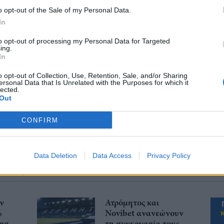
o opt-out of the Sale of my Personal Data.
In
to opt-out of processing my Personal Data for Targeted
ing.
In
λιάστε
o opt-out of Collection, Use, Retention, Sale, and/or Sharing
ersonal Data that Is Unrelated with the Purposes for which it
lected.
... σχόλια
| Κάνε click για να σχολιάσεις
Out
CONFIRM
Data Deletion
Data Access
Privacy Policy
ην
Ατρόμητος και
%
Novibet ανανεώνουν
ing
τη συνεργασία τους