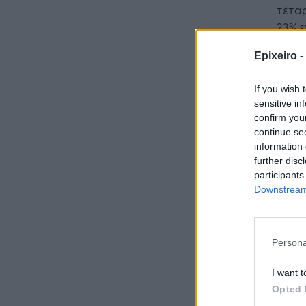
τέταρ
23% ε
ενισχ
Epixeiro -
βασικ
από τ
If you wish 
τους
sensitive in
confirm you
continue se
information 
further disc
participants
Downstream 
Persona
I want t
Opted 