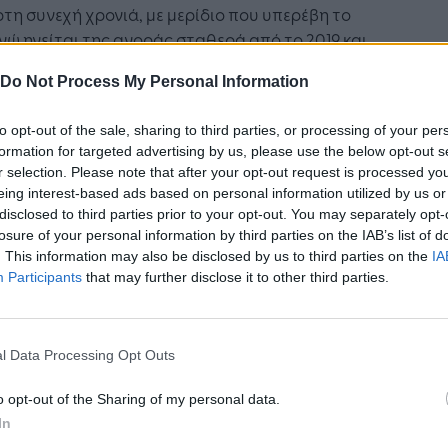
τη συνεχή χρονιά, με μερίδιο που υπερέβη το
νώ ηγείται της αγοράς σταθερά από το 2019 και
ύει κάθε χρόνο το μερίδιό της, παραμένοντας η
Do Not Process My Personal Information
ή επιλογή των ιδιωτών και θεσμικών επενδυτών
ην Ελλάδα και το εξωτερικό για τις συναλλαγές
to opt-out of the sale, sharing to third parties, or processing of your per
 στο Χρηματιστήριο Αθηνών.
formation for targeted advertising by us, please use the below opt-out s
r selection. Please note that after your opt-out request is processed y
eing interest-based ads based on personal information utilized by us or
disclosed to third parties prior to your opt-out. You may separately opt-
losure of your personal information by third parties on the IAB’s list of
Ακολουθήστε το
στο
. This information may also be disclosed by us to third parties on the
IA
Google News
και μάθετε πρώτοι
Participants
that may further disclose it to other third parties.
όλα τα επιχειρηματικά νέα
l Data Processing Opt Outs
Δείτε όλες τις τελευταίες
o opt-out of the Sharing of my personal data.
επιχειρηματικές
Ειδήσεις
από την
Ελλάδα και τον κόσμο στο
In