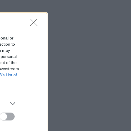
sonal or
ection to
ou may
 personal
out of the
 downstream
B’s List of