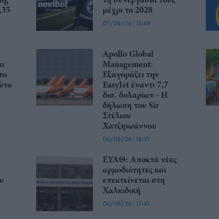
,35
μέχρι το 2028
07/08/26
|
15:48
Apollo Global
αι
Management:
το
Εξαγοράζει την
ώτο
EasyJet έναντι 7,7
δισ. δολαρίων - Η
δήλωση του Sir
Στέλιου
Χατζηιωάννου
06/08/26
|
18:31
ΕΥΑΘ: Αποκτά νέες
αρμοδιότητες και
υ
επεκτείνεται στη
Χαλκιδική
06/08/26
|
17:41