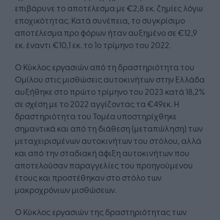
επιβάρυνε το αποτέλεσμα με €2,8 εκ. ζημίες λόγω
εποχικότητας. Κατά συνέπεια, το συγκρίσιμο
αποτέλεσμα προ φόρων ήταν αυξημένο σε €12,9
εκ. έναντι €10,1 εκ. το 1ο τρίμηνο του 2022.
Ο Κύκλος εργασιών από τη δραστηριότητα του
Ομίλου στις μισθώσεις αυτοκινήτων στην Ελλάδα
αυξήθηκε στο πρώτο τρίμηνο του 2023 κατά 18,2%
σε σχέση με το 2022 αγγίζοντας τα €49εκ. Η
δραστηριότητα του Τομέα υποστηρίχθηκε
σημαντικά και από τη διάθεση (μεταπώληση) των
μεταχειρισμένων αυτοκινήτων του στόλου, αλλά
και από την σταδιακή άφιξη αυτοκινήτων που
αποτελούσαν παραγγελίες του προηγούμενου
έτους και προστέθηκαν στο στόλο των
μακροχρόνιων μισθώσεων.
Ο Κύκλος εργασιών της δραστηριότητας των