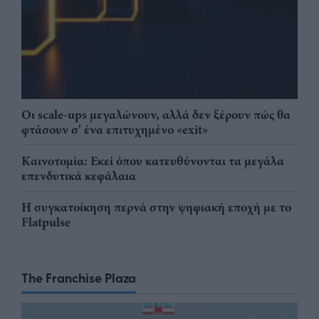
Οι scale-ups μεγαλώνουν, αλλά δεν ξέρουν πώς θα
φτάσουν σ' ένα επιτυχημένο «exit»
Καινοτομία: Εκεί όπου κατευθύνονται τα μεγάλα
επενδυτικά κεφάλαια
Η συγκατοίκηση περνά στην ψηφιακή εποχή με το
Flatpulse
The Franchise Plaza