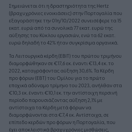
Σημειώνεται ότι η δραστηριότητα της Hertz
(βραχυχρόνιες ενοικιάσεις) στην Πορτογαλία που
εξαγοράστηκε την 01η/10/2022 συνεισέφερε τα 15
εκατ. ευρώ από τα συνολικά 77 εκατ. ευρώ της
αύξησης του Κύκλου εργασιών, ενώ τα 62 εκατ.
ευρώ δηλαδή το 42% ήταν συγκρίσιμα οργανικά.
Τα Λειτουργικά κέρδη (ΕΒΙΤ) του πρώτου τριμήνου
διαμορφώθηκαν σε €17,6 εκ. έναντι €13,4 εκ. το
2022, καταγράφοντας αύξηση 30,6%. Τα Κέρδη
προ φόρων (ΕBT) του Ομίλου για το πρώτο
εποχικά αδύναμο τρίμηνο του 2023, ανήλθαν στα
€10,3 εκ. έναντι €10,1 εκ. την αντίστοιχη περσινή
περίοδο παρουσιάζοντας αύξηση 2,1% με
αντίστοιχα τα Κέρδη μετά φόρων να
διαμορφώνονται στα €7,4 εκ. Αντίστοιχα, σε
επίπεδο κερδών προ φόρων η Πορτογαλία, που
έχει αποκλειστικά βραχυχρόνιες μισθώσεις,