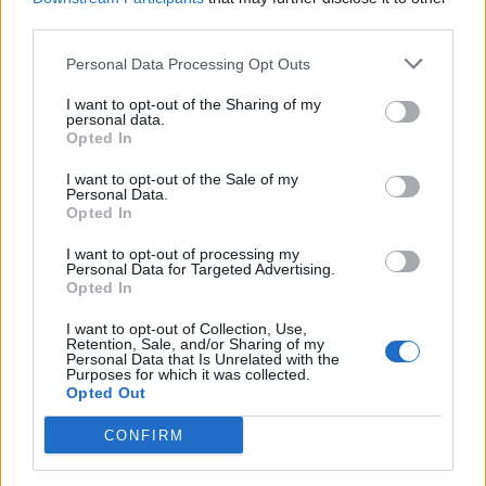
third parties.
Personal Data Processing Opt Outs
I want to opt-out of the Sharing of my
personal data.
nd.gr
TP Greece: Πώς διαμορφώνεται το
Η ομ
Opted In
άθε
μέλλον του Insurance στην εποχή του AI
σου 
I want to opt-out of the Sale of my
Personal Data.
Opted In
I want to opt-out of processing my
Advertorial
Personal Data for Targeted Advertising.
Opted In
I want to opt-out of Collection, Use,
Retention, Sale, and/or Sharing of my
Personal Data that Is Unrelated with the
Περισσότερα από το
Purposes for which it was collected.
Opted Out
CONFIRM
Trade Estates: Στην κατοχή της το
50% του Sofia South Ring Mall με