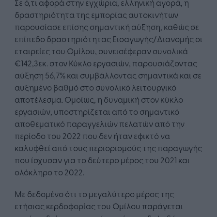
Σε ό,τι αφορά στην εγχώρια, ελληνική αγορά, η
δραστηριότητα της εμπορίας αυτοκινήτων
παρουσίασε επίσης σημαντική αύξηση, καθώς σε
επίπεδο δραστηριότητας Εισαγωγής/Διανομής οι
εταιρείες του Ομίλου, συνεισέφεραν συνολικά
€142,3εκ. στον Κύκλο εργασιών, παρουσιάζοντας
αύξηση 56,7% και συμβάλλοντας σημαντικά και σε
αυξημένο βαθμό στο συνολικό λειτουργικό
αποτέλεσμα. Ομοίως, η δυναμική στον κύκλο
εργασιών, υποστηρίζεται από το σημαντικό
αποθεματικό παραγγελιών πελατών από την
περίοδο του 2022 που δεν ήταν εφικτό να
καλυφθεί από τους περιορισμούς της παραγωγής
που ίσχυσαν για το δεύτερο μέρος του 2021 και
ολόκληρο το 2022.
Με δεδομένο ότι το μεγαλύτερο μέρος της
ετήσιας κερδοφορίας του Ομίλου παράγεται