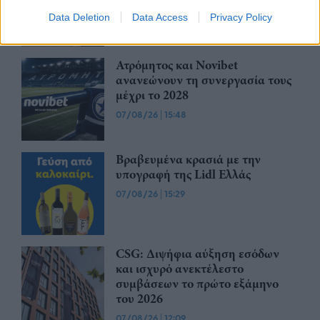
τίμημα 49,35 εκατ. ευρώ
Data Deletion
Data Access
Privacy Policy
07/08/26
|
16:53
Ατρόμητος και Novibet
ανανεώνουν τη συνεργασία τους
μέχρι το 2028
07/08/26
|
15:48
Βραβευμένα κρασιά με την
υπογραφή της Lidl Ελλάς
07/08/26
|
15:29
CSG: Διψήφια αύξηση εσόδων
και ισχυρό ανεκτέλεστο
συμβάσεων το πρώτο εξάμηνο
του 2026
07/08/26
|
12:09