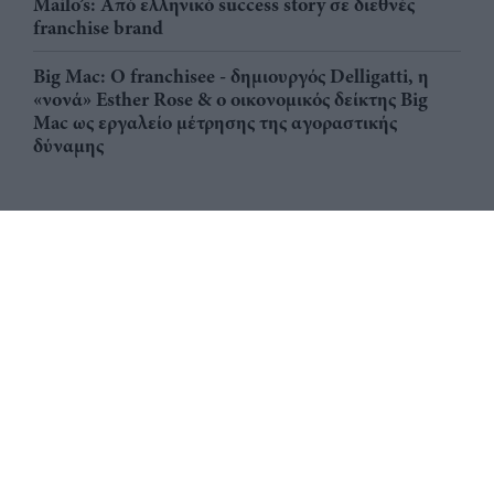
Mailo’s: Από ελληνικό success story σε διεθνές
franchise brand
Big Mac: Ο franchisee - δημιουργός Delligatti, η
«νονά» Esther Rose & ο οικονομικός δείκτης Big
Mac ως εργαλείο μέτρησης της αγοραστικής
δύναμης