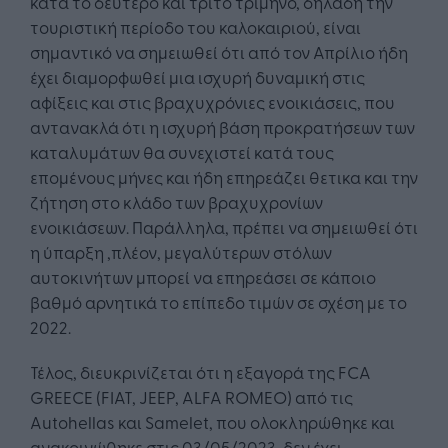
κατά το δεύτερο και τρίτο τρίμηνο, δηλαδή την
τουριστική περίοδο του καλοκαιριού, είναι
σημαντικό να σημειωθεί ότι από τον Απρίλιο ήδη
έχει διαμορφωθεί μια ισχυρή δυναμική στις
αφίξεις και στις βραχυχρόνιες ενοικιάσεις, που
αντανακλά ότι η ισχυρή βάση προκρατήσεων των
καταλυμάτων θα συνεχιστεί κατά τους
επομένους μήνες και ήδη επηρεάζει θετικα και την
ζήτηση στο κλάδο των βραχυχρονίων
ενοικιάσεων. Παράλληλα, πρέπει να σημειωθεί ότι
η ύπαρξη ,πλέον, μεγαλύτερων στόλων
αυτοκινήτων μπορεί να επηρεάσει σε κάποιο
βαθμό αρνητικά το επίπεδο τιμών σε σχέση με το
2022.
Τέλος, διευκρινίζεται ότι η εξαγορά της FCA
GREECE (FIAT, JEEP, ALFA ROMEO) από τις
Autohellas και Samelet, που ολοκληρώθηκε και
ανακοινώθηκε στις 03/05/2023, δεν έχει