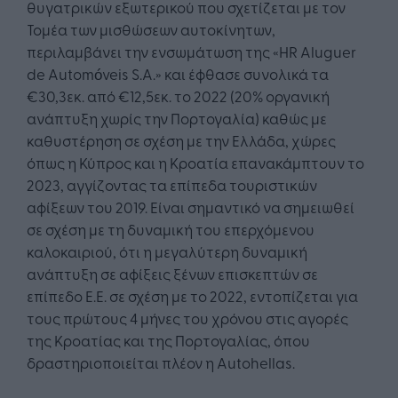
θυγατρικών εξωτερικού που σχετίζεται με τον
Τομέα των μισθώσεων αυτοκίνητων,
περιλαμβάνει την ενσωμάτωση της «HR Aluguer
de Automóveis S.A.» και έφθασε συνολικά τα
€30,3εκ. από €12,5εκ. το 2022 (20% οργανική
ανάπτυξη χωρίς την Πορτογαλία) καθώς με
καθυστέρηση σε σχέση με την Ελλάδα, χώρες
όπως η Κύπρος και η Κροατία επανακάμπτουν το
2023, αγγίζοντας τα επίπεδα τουριστικών
αφίξεων του 2019. Είναι σημαντικό να σημειωθεί
σε σχέση με τη δυναμική του επερχόμενου
καλοκαιριού, ότι η μεγαλύτερη δυναμική
ανάπτυξη σε αφίξεις ξένων επισκεπτών σε
επίπεδο Ε.Ε. σε σχέση με το 2022, εντοπίζεται για
τους πρώτους 4 μήνες του χρόνου στις αγορές
της Κροατίας και της Πορτογαλίας, όπου
δραστηριοποιείται πλέον η Autohellas.