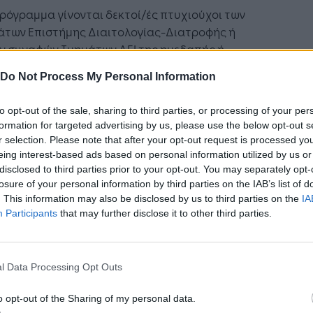
ρόγραμμα γίνονται δεκτοί/ές πτυχιούχοι των
άτων Επιστήμης Διαιτολογίας-Διατροφής ή
ν συναφών Τμημάτων ΑΕΙ της ημεδαπής ή
στοιχων Τμημάτων ομοταγών Ιδρυμάτων της
Do Not Process My Personal Information
δαπής, καθώς και συναφών Τμημάτων ΤΕΙ.
to opt-out of the sale, sharing to third parties, or processing of your per
είται επαρκής γνώση της Αγγλικής Γλώσσας. Η
formation for targeted advertising by us, please use the below opt-out s
εια της Αγγλικής γλώσσας τεκμηριώνεται με
r selection. Please note that after your opt-out request is processed y
ποιητικά Γλωσσομάθειας επιπέδου Β.2
eing interest-based ads based on personal information utilized by us or
οποιητικά αποδεκτά από τον ΑΣΕΠ επιπέδου B.2)
disclosed to third parties prior to your opt-out. You may separately opt-
FL με βαθμολογία τουλάχιστον: IBT ≥72,
losure of your personal information by third parties on the IAB’s list of
. This information may also be disclosed by us to third parties on the
IA
200, PBT≥532. Από την υποχρέωση αυτή
Participants
that may further disclose it to other third parties.
ούνται οι κάτοχοι προπτυχιακού ή
πτυχιακού τίτλου σπουδών Αγγλόφωνου
ιστημίου αναγνωρισμένου από τον Δ.Ο.Α.Τ.Α.Π.
l Data Processing Opt Outs
νται οι ενδιαφερόμενοι/νες να υποβάλουν
o opt-out of the Sharing of my personal data.
η ηλεκτρονικά,
μέχρι
27/06/2023,
στον