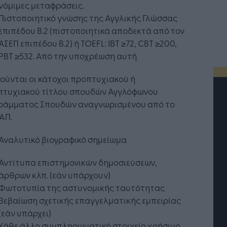
νόμιμες μεταφράσεις.
Πιστοποιητικό γνώσης της Αγγλικής Γλώσσας
επιπέδου Β.2 (πιστοποιητικά αποδεκτά από τον
ΑΣΕΠ επιπέδου Β.2) ή TOEFL: IBT ≥72, CBT ≥200,
PBT ≥532. Από την υποχρέωση αυτή
ούνται οι κάτοχοι προπτυχιακού ή
πτυχιακού τίτλου σπουδών Αγγλόφωνου
ράμματος Σπουδών αναγνωρισμένου από το
ΑΠ.
Αναλυτικό βιογραφικό σημείωμα
Αντίτυπα επιστημονικών δημοσιεύσεων,
άρθρων κλπ. (εάν υπάρχουν)
Φωτοτυπία της αστυνομικής ταυτότητας
Βεβαίωση σχετικής επαγγελματικής εμπειρίας
(εάν υπάρχει)
Κάθε άλλο συμπληρωματικό στοιχείο χρήσιμο