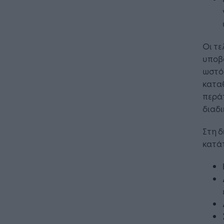
Η Τεχνη
λειτουρ
επιχείρ
Οι τε
υποβ
ωστόσ
κατα
περά
διαδι
Στη δ
κατά