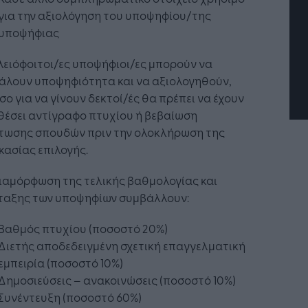
τή Νοημοσύνη: το νέο
Οι προσλήψεις αλλάζουν: To
για την αξιολόγηση του υποψηφίου/της
γικό σύστημα της
Jobfind.gr ως στρατηγικός
ησης
«σύμμαχος» για κάθε
υποψήφιας
επιχείρηση και εργαζόμενο
λειόφοιτοι/ες υποψήφιοι/ες μπορούν να
άλουν υποψηφιότητα και να αξιολογηθούν,
ο για να γίνουν δεκτοί/ές θα πρέπει να έχουν
θέσει αντίγραφο πτυχίου ή βεβαίωση
τωσης σπουδών πριν την ολοκλήρωση της
κασίας επιλογής.
ιαμόρφωση της τελικής βαθμολογίας και
ταξης των υποψηφίων συμβάλλουν:
Βαθμός πτυχίου (ποσοστό 20%)
Διετής αποδεδειγμένη σχετική επαγγελματική
εμπειρία (ποσοστό 10%)
Δημοσιεύσεις – ανακοινώσεις (ποσοστό 10%)
Συνέντευξη (ποσοστό 60%)