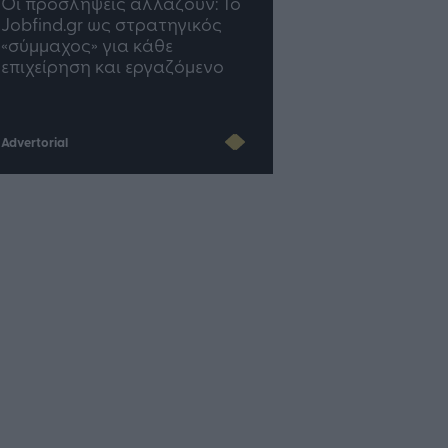
TP Greece: Πώς
Η ομάδα σου μεγαλώνε
διαμορφώνεται το μέλλον
γραφείο σου ακολουθε
του Insurance στην εποχή
του AI
Advertorial