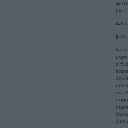
φοίτη
(διάρ
α.
Κλ
β.
Δια
Για
τ
παρο
ενδια
παρα
δηλώ
πρέπ
αναφ
παρα
περί
θα
πρ
δικαι