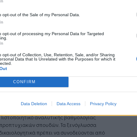
In
ικτυακό τόπο
https://application.hua.gr/
ευόμενη από τα εξής δικαιολογητικά:
o opt-out of the Sale of my Personal Data.
In
Αντίγραφο Πτυχίου/-ων της ημεδαπής ή
αναγνωρισμένου από τον ΔΟΑΤΑΠ ως ισότιμου
to opt-out of processing my Personal Data for Targeted
ing.
της αλλοδαπής. Τα ξενόγλωσσα δικαιολογητικά
In
πρέπει να συνοδεύονται από νόμιμες
o opt-out of Collection, Use, Retention, Sale, and/or Sharing
μεταφράσεις.
ersonal Data that Is Unrelated with the Purposes for which it
Βεβαίωση ισοτιμίας ΔΟΑΤΑΠ, εφόσον οι
lected.
Out
υποψήφιοι/ες τη διαθέτουν. Σύμφωνα με την
παρ. 4 του άρθρου 304 του ν.49572022 όπως
CONFIRM
τροποποιήθηκε και ισχύει, αρμόδια για την
αναγνώριση του τίτλου είναι τα ΑΕΙ για την
εξέταση αιτήσεων σε Πρόγραμμα
Data Deletion
Data Access
Privacy Policy
Μεταπτυχιακών Σπουδών.
Πιστοποιητικό αναλυτικής βαθμολογίας
προπτυχιακών σπουδών. Τα ξενόγλωσσα
δικαιολογητικά πρέπει να συνοδεύονται από