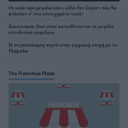
Οι scale-ups μεγαλώνουν, αλλά δεν ξέρουν πώς θα
φτάσουν σ' ένα επιτυχημένο «exit»
Καινοτομία: Εκεί όπου κατευθύνονται τα μεγάλα
επενδυτικά κεφάλαια
Η συγκατοίκηση περνά στην ψηφιακή εποχή με το
Flatpulse
The Franchise Plaza