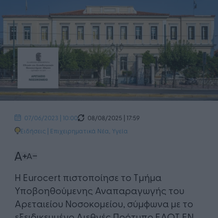
08/08/2025 | 17:59
07/06/2023 | 10:00
Ειδήσεις
|
Επιχειρηματικά Νέα
,
Υγεία
Η Eurocert πιστοποίησε το Τμήμα
Υποβοηθούμενης Αναπαραγωγής του
Αρεταιείου Νοσοκομείου, σύμφωνα με το
εξειδικευμένο Διεθνές Πρότυπο ΕΛΟΤ EN