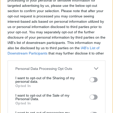
processing of your personal or sensitive information for
Ουγγαρία
targeted advertising by us, please use the below opt-out
10/08/26
|
10:49
section to confirm your selection. Please note that after your
opt-out request is processed you may continue seeing
Παράταση έως τις 30 Νοεμβρίου
interest-based ads based on personal information utilized by
για περισσότερες από 400
us or personal information disclosed to third parties prior to
επιχειρήσεις στο «Εξοικονομώ –
your opt-out. You may separately opt-out of the further
Επιχειρώ» λόγω μεγάλης
disclosure of your personal information by third parties on the
απήχησης του προγράμματος
IAB’s list of downstream participants. This information may
10/08/26
|
10:42
also be disclosed by us to third parties on the
IAB’s List of
Downstream Participants
that may further disclose it to other
Trade Estates: Στην κατοχή της το
third parties.
50% του Sofia South Ring Mall με
τίμημα 49,35 εκατ. ευρώ
Personal Data Processing Opt Outs
07/08/26
|
16:53
I want to opt-out of the Sharing of my
personal data.
Opted In
Ατρόμητος και Novibet
ανανεώνουν τη συνεργασία τους
I want to opt-out of the Sale of my
μέχρι το 2028
Personal Data.
Opted In
07/08/26
|
15:48
I want to opt-out of processing my