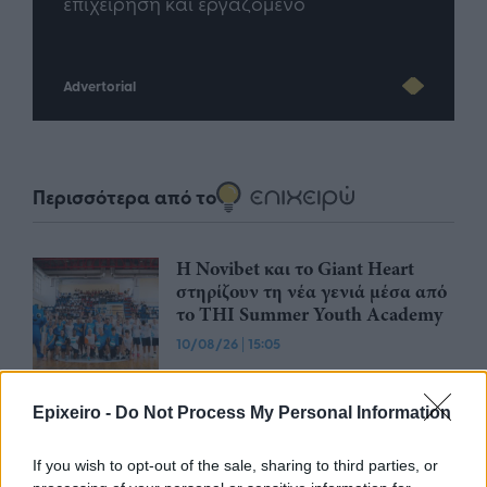
Advertorial
Περισσότερα από το
Η Novibet και το Giant Heart
στηρίζουν τη νέα γενιά μέσα από
το THI Summer Youth Academy
10/08/26
|
15:05
Όμιλος ΔΕΗ: Υπογράφει νέα
Epixeiro -
Do Not Process My Personal Information
στρατηγική συμφωνία για
χαρτοφυλάκιο έργων ΑΠΕ άνω
If you wish to opt-out of the sale, sharing to third parties, or
των 2 GW σε Πολωνία και