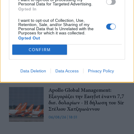
Personal Data for Targeted Advertising.
Opted In
Βραβευμένα κρασιά με την
υπογραφή της Lidl Ελλάς
I want to opt-out of Collection, Use,
Retention, Sale, and/or Sharing of my
07/08/26
|
15:29
Personal Data that Is Unrelated with the
Purposes for which it was collected.
Opted Out
CSG: Διψήφια αύξηση εσόδων
CONFIRM
και ισχυρό ανεκτέλεστο
συμβάσεων το πρώτο εξάμηνο
του 2026
Data Deletion
Data Access
Privacy Policy
07/08/26
|
12:09
Apollo Global Management:
Εξαγοράζει την EasyJet έναντι 7,7
δισ. δολαρίων - Η δήλωση του Sir
Στέλιου Χατζηιωάννου
06/08/26
|
18:31