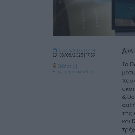
07/06/2023 | 12:44
08/08/2025 | 17:59
Τα D
Ειδήσεις
|
μέσω
Επιχειρηματικά Νέα
που 
σκοπ
& Do
αυξή
της 
και 
τρέχ