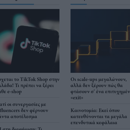
ρχεται το TikTok Shop στην
Οι scale-ups μεγαλώνουν,
λλάδα! Τι πρέπει να ξέρει
αλλά δεν ξέρουν πώς θα
άθε e-shop
φτάσουν σ' ένα επιτυχημέ
«exit»
ιατί οι συνεργασίες με
nfluencers δεν φέρνουν
Καινοτομία: Εκεί όπου
άντα αποτέλεσμα
κατευθύνονται τα μεγάλα
επενδυτικά κεφάλαια
I στη διαφήμιση: Τι