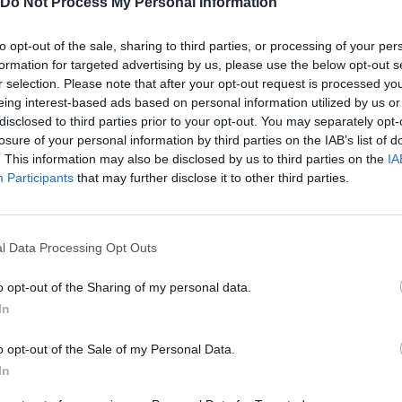
Do Not Process My Personal Information
to opt-out of the sale, sharing to third parties, or processing of your per
formation for targeted advertising by us, please use the below opt-out s
Ακολουθήστε το
στο
r selection. Please note that after your opt-out request is processed y
Google News
και μάθετε πρώτοι
eing interest-based ads based on personal information utilized by us or
όλα τα επιχειρηματικά νέα
disclosed to third parties prior to your opt-out. You may separately opt-
losure of your personal information by third parties on the IAB’s list of
. This information may also be disclosed by us to third parties on the
IA
Participants
that may further disclose it to other third parties.
Δείτε όλες τις τελευταίες
επιχειρηματικές
Ειδήσεις
από την
Ελλάδα και τον κόσμο στο
l Data Processing Opt Outs
o opt-out of the Sharing of my personal data.
In
o opt-out of the Sale of my Personal Data.
λιάστε
In