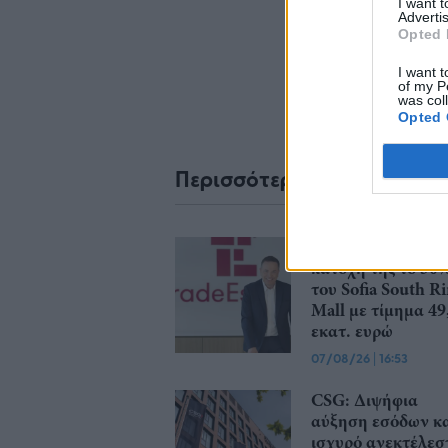
I want 
Advertis
Opted 
I want t
of my P
was col
Opted 
Περισσότερα από το
Trade Estates: Στ
κατοχή της το 50
του Sofia South R
Mall με τίμημα 49
εκατ. ευρώ
07/08/26
|
16:53
CSG: Διψήφια
αύξηση εσόδων κ
ισχυρό ανεκτέλεσ