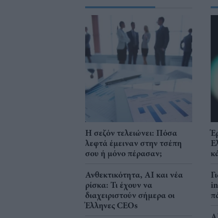
Η σεζόν τελειώνει: Πόσα
Έ
λεφτά έμειναν στην τσέπη
Ε
σου ή μόνο πέρασαν;
κ
Ανθεκτικότητα, AI και νέα
Γ
ρίσκα: Τι έχουν να
i
διαχειριστούν σήμερα οι
π
Έλληνες CEOs
A