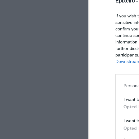
Epixeiro -
If you wish 
sensitive in
confirm you
continue se
information 
further disc
participants
Downstream 
Persona
I want t
Opted 
I want t
Σχο
Opted 