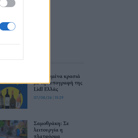
Βραβευμένα κρασιά
με την υπογραφή της
Lidl Ελλάς
07/08/26
|
15:29
Σαμοθράκη: Σε
λειτουργία η
πλατφόρμα