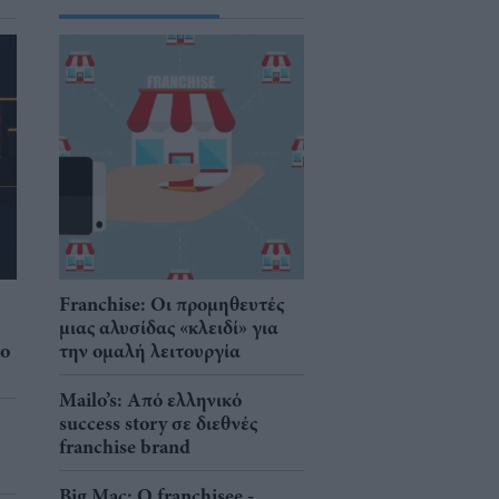
Franchise: Οι προμηθευτές
μιας αλυσίδας «κλειδί» για
νο
την ομαλή λειτουργία
Mailo’s: Από ελληνικό
success story σε διεθνές
franchise brand
Big Mac: Ο franchisee -