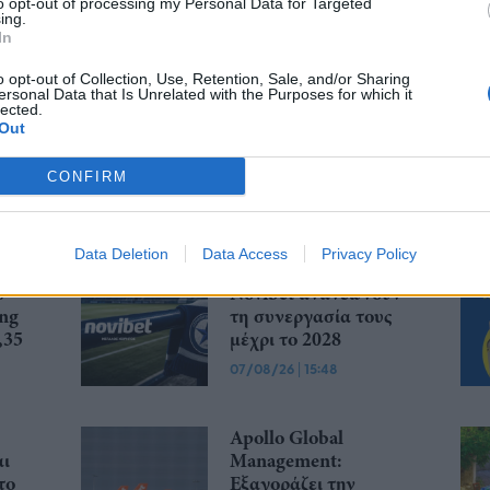
to opt-out of processing my Personal Data for Targeted
ing.
... σχόλια
| Κάνε click για να σχολιάσεις
In
o opt-out of Collection, Use, Retention, Sale, and/or Sharing
ersonal Data that Is Unrelated with the Purposes for which it
lected.
Out
CONFIRM
Data Deletion
Data Access
Privacy Policy
ην
Ατρόμητος και
%
Novibet ανανεώνουν
ing
τη συνεργασία τους
,35
μέχρι το 2028
07/08/26
|
15:48
Apollo Global
αι
Management:
το
Εξαγοράζει την