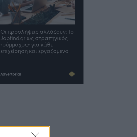
TP Greece: Πώς
Η ομάδα σου μεγαλώνε
διαμορφώνεται το μέλλον
γραφείο σου ακολουθε
του Insurance στην εποχή
του AI
Advertorial