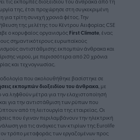
ει τις εκπομπές διοξειδίου του άνθρακα από τη
υργία της, έτσι προχώρησε στη συγκεκριμένη
η για τρίτη συνεχή χρονιά φέτος. Την
θευση της μελέτης του Κέντρου Αειφορίας CSE
αβε ο κορυφαίος οργανισμός
First
Climate
, ένας
τους σημαντικότερους ευρωπαϊκούς
νισμούς αντιστάθμισης εκπομπών άνθρακα και
ίρισης νερού, με περισσότερα από 20 χρόνια
ρίας και τεχνογνωσίας.
θοδολογία που ακολουθήθηκε βασίστηκε σε
ήσεις εκπομπών διοξειδίου του άνθρακα
, με
 να ληφθούν μέτρα για την ελαχιστοποίησή
και για την αντιστάθμιση των ρύπων που
πτουν από τη λειτουργία της εταιρείας. Οι
σεις που έγιναν περιλαμβάνουν την ηλεκτρική
άλωση για τις ανάγκες των κτιρίων της Eurolife
 τον τρόπο μεταφοράς των εργαζομένων προς