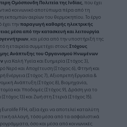
τερη Ομόσπονδη Πολιτεία της Ινδίας
, που έχει
ντικό κοινωνικό αποτύπωμα πέρα από τη
η εκπομπών αερίων του θερμοκηπίου. Το έργο
 έχει την
παραγωγή καθαρής ηλεκτρικής
ειας μέσα από την κατασκευή και λειτουργία
ογεννήτριων
, και μέσα από την υποστήριξή της
τό η εταιρεία συμμετέχει στους
Στόχους
ιμης Ανάπτυξης του Οργανισμού Ηνωμένων
ών
για Καλή Υγεία και Ευημερία (Στόχος 3),
ό Νερό και Αποχέτευση (Στόχος 6), Φτηνή και
ή Ενέργεια (Στόχος 7), Αξιοπρεπή Εργασία &
ομική Ανάπτυξη (Στόχος 8), Βιομηχανία,
τομία και Υποδομές (Στόχος 9), Δράση για το
 (Στόχος 13) και Ζωή στη Στεριά (Στόχος 15).
η Eurolife FFH, αξία έχει να αποτελεί καταλύτη
ετική αλλαγή, τόσο μέσα από τα ασφαλιστικά
ρογράμματα, όσο και μέσα από κοινωνικές