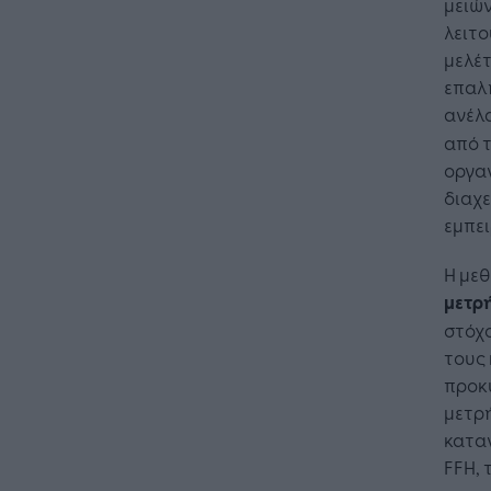
μειών
λειτο
μελέτ
επαλή
ανέλ
από 
οργα
διαχε
εμπει
Η με
μετρ
στόχο
τους 
προκύ
μετρή
καταν
FFH,