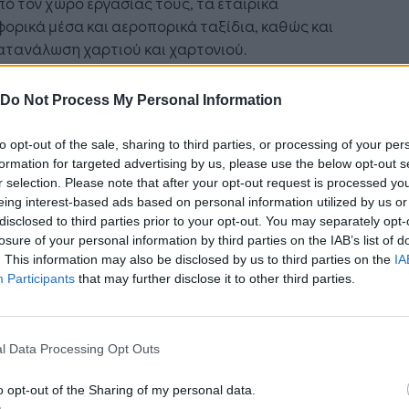
πό τον χώρο εργασίας τους, τα εταιρικά
ορικά μέσα και αεροπορικά ταξίδια, καθώς και
ατανάλωση χαρτιού και χαρτονιού.
η συλλογή των δεδομένων προέκυψε ότι από τη
Do Not Process My Personal Information
υργία της εταιρείας μέσα στο 2022
ουργήθηκαν
934 τόνοι αερίων θερμοκηπίου
, οι
to opt-out of the sale, sharing to third parties, or processing of your per
ι αφορούν σε έμμεσες και άμεσες εκπομπές. Οι
formation for targeted advertising by us, please use the below opt-out s
ήσεις επαληθεύτηκαν σε πρώτη φάση από το
r selection. Please note that after your opt-out request is processed y
ο Αειφορίας CSE, σύμφωνα με το
Greenhouse
eing interest-based ads based on personal information utilized by us or
disclosed to third parties prior to your opt-out. You may separately opt-
rotocol Standard
και το
ISO 14064,
και στη
losure of your personal information by third parties on the IAB’s list of
χεια επαληθεύτηκαν και από τον οργανισμό
First
. This information may also be disclosed by us to third parties on the
IA
te
.
Participants
that may further disclose it to other third parties.
δομένο ότι δεν είναι εφικτό να αποφευχθούν
οι εκπομπές ρύπων από τη δραστηριότητα μιας
l Data Processing Opt Outs
τή Νοημοσύνη: το νέο
Οι προσλήψεις αλλάζουν: To
είας, η Eurolife FFH προχώρησε και φέτος σε
γικό σύστημα της
Jobfind.gr ως στρατηγικός
στάθμιση άνθρακα για την ελαχιστοποίηση του
o opt-out of the Sharing of my personal data.
ησης
«σύμμαχος» για κάθε