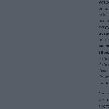
νοτιό
σημα
μείωσ
σκοπό
ενέργ
ανεμ
σε αυ
Βιώσ
Εθν
Καθαρ
Καθαρ
Οικον
Καινο
Κλίμα
Για τ
για θ
της π