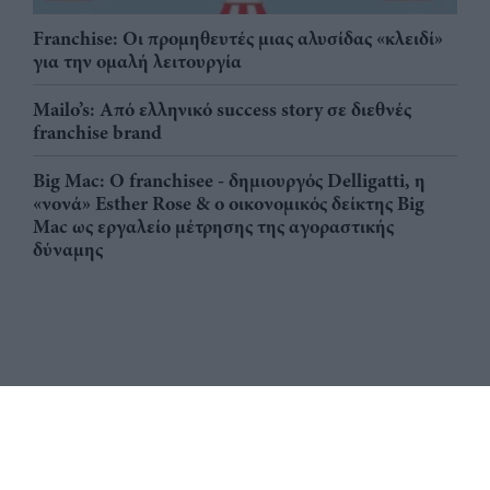
Franchise: Οι προμηθευτές μιας αλυσίδας «κλειδί»
για την ομαλή λειτουργία
Mailo’s: Από ελληνικό success story σε διεθνές
franchise brand
Big Mac: Ο franchisee - δημιουργός Delligatti, η
«νονά» Esther Rose & ο οικονομικός δείκτης Big
Mac ως εργαλείο μέτρησης της αγοραστικής
δύναμης