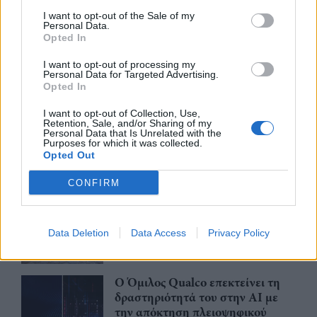
CSG: Διψήφια αύξηση εσόδων
και ισχυρό ανεκτέλεστο
I want to opt-out of the Sale of my
Personal Data.
συμβάσεων το πρώτο εξάμηνο
Opted In
του 2026
I want to opt-out of processing my
07/08/26
|
12:09
Personal Data for Targeted Advertising.
Opted In
Apollo Global Management:
Εξαγοράζει την EasyJet έναντι 7,7
I want to opt-out of Collection, Use,
δισ. δολαρίων - Η δήλωση του Sir
Retention, Sale, and/or Sharing of my
Personal Data that Is Unrelated with the
Στέλιου Χατζηιωάννου
Purposes for which it was collected.
Opted Out
06/08/26
|
18:31
CONFIRM
Σαμοθράκη: Σε λειτουργία η
πλατφόρμα myBusinessSupport
για το ειδικό πρόγραμμα στήριξης
επιχειρήσεων
Data Deletion
Data Access
Privacy Policy
06/08/26
|
18:07
Ο Όμιλος Qualco επεκτείνει τη
δραστηριότητά του στην ΑΙ με
την απόκτηση πλειοψηφικού