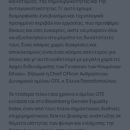
καινοτομίας, της δημιουργικότητας και της
ανταγωνιστικότητας. Γι' αυτό έχουμε
διαμορφώσει ένα βιώσιμο και τεχνολογικά
προηγμένο περιβάλλον εργασίας, που προσφέρει
δίκαιες και ίσες ευκαιρίες, ώστε να μπορούν όλοι
να αξιοποιήσουν στο μέγιστο τις δυνατότητές
τους. Ένας κόσμος χωρίς διακρίσεις και
αποκλεισμούς είναι ένας κόσμος καλύτερος για
όλους και γι’ αυτό υιοθετούμε με μεγάλη χαρά τις
Αρχές Ενδυνάμωσης των Γυναικών των Ηνωμένων
Εθνών», δήλωσε η Chief Officer Ανθρώπινου
Δυναμικού ομίλου ΟΤΕ, κ. Έλενα Παπαδοπούλου.
Τα τέσσερα τελευταία χρόνια ο όμιλος ΟΤΕ
εντάσσεται στο Bloomberg Gender Equality
Index, έναν από τους πλέον σημαντικούς διεθνείς
επιχειρηματικούς δείκτες βιώσιμης ανάπτυξης σε
θέματα ισότητας των φύλων και ενίσχυσης της
θέσης των γυναικών στην εργασία.