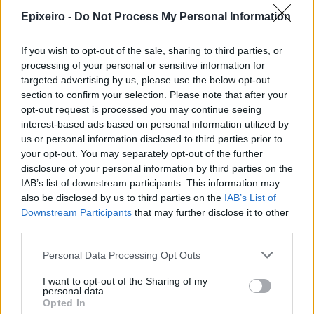
Epixeiro -
Do Not Process My Personal Information
Trade Estates: Στην κατοχή της το
50% του Sofia South Ring Mall με
If you wish to opt-out of the sale, sharing to third parties, or
τίμημα 49,35 εκατ. ευρώ
processing of your personal or sensitive information for
targeted advertising by us, please use the below opt-out
07/08/26
|
16:53
section to confirm your selection. Please note that after your
opt-out request is processed you may continue seeing
interest-based ads based on personal information utilized by
Ατρόμητος και Novibet
us or personal information disclosed to third parties prior to
ανανεώνουν τη συνεργασία τους
your opt-out. You may separately opt-out of the further
μέχρι το 2028
disclosure of your personal information by third parties on the
07/08/26
|
15:48
IAB’s list of downstream participants. This information may
also be disclosed by us to third parties on the
IAB’s List of
Downstream Participants
that may further disclose it to other
Βραβευμένα κρασιά με την
third parties.
υπογραφή της Lidl Ελλάς
Personal Data Processing Opt Outs
07/08/26
|
15:29
I want to opt-out of the Sharing of my
personal data.
Opted In