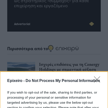
άθε
μέλλον του Insurance στην εποχή του AI
σου 
Advertorial
Περισσότερα από το
Ισχυρές επιδόσεις για τη Cenergy
Holdings με σημαντική αύξηση
πωλήσεων και κερδοφορίας στο
πρώτο εξάμηνο του 2026
Epixeiro -
Do Not Process My Personal Information
05/08/26
|
18:27
If you wish to opt-out of the sale, sharing to third parties, or
ΔΕΗ: Συνεχιζόμενη ισχυρή
processing of your personal or sensitive information for
ανάπτυξη στο α΄ εξάμηνο 2026 με
targeted advertising by us, please use the below opt-out
προσαρμοσμένο EBITDA στα
section to confirm your selection. Please note that after your