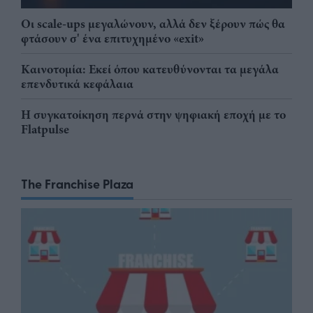
Οι scale-ups μεγαλώνουν, αλλά δεν ξέρουν πώς θα
φτάσουν σ' ένα επιτυχημένο «exit»
Καινοτομία: Εκεί όπου κατευθύνονται τα μεγάλα
επενδυτικά κεφάλαια
Η συγκατοίκηση περνά στην ψηφιακή εποχή με το
Flatpulse
The Franchise Plaza