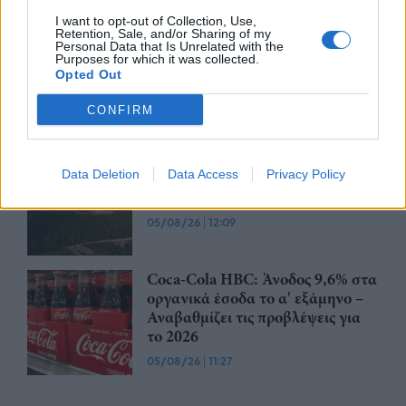
05/08/26
|
14:35
I want to opt-out of Collection, Use,
Retention, Sale, and/or Sharing of my
Ο Όμιλος ΑΒΑΞ ανέλαβε έργο
Personal Data that Is Unrelated with the
κατασκευής σταθμού παραγωγής
Purposes for which it was collected.
Opted Out
ηλεκτρικής ενέργειας 800 ΜW
στη Λάρισα
CONFIRM
05/08/26
|
13:26
Η FARIA Renewables
Data Deletion
Data Access
Privacy Policy
ηλεκτροδοτεί το αιολικό πάρκο
Faria Αίολος Λάρυμνα
05/08/26
|
12:09
Coca-Cola HBC: Άνοδος 9,6% στα
οργανικά έσοδα το α' εξάμηνο –
Αναβαθμίζει τις προβλέψεις για
το 2026
05/08/26
|
11:27