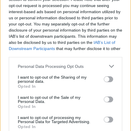
€1,2 δισ.
opt-out request is processed you may continue seeing
interest-based ads based on personal information utilized by
05/08/26
|
17:58
us or personal information disclosed to third parties prior to
Στην εξαγορά του 75% των
your opt-out. You may separately opt-out of the further
ΗΛΕΚΤΩΡ - THALIS προχωρά ο
disclosure of your personal information by third parties on the
Όμιλος AKTOR, στο πλαίσιο
IAB’s list of downstream participants. This information may
στρατηγικής συνεργασίας με τη
also be disclosed by us to third parties on the
IAB’s List of
MOTOR OIL
Downstream Participants
that may further disclose it to other
third parties.
05/08/26
|
17:52
Η BIOKOSMOS ανακαίνισε και
Personal Data Processing Opt Outs
παρέδωσε στην τοπική κοινωνία
I want to opt-out of the Sharing of my
το γήπεδο μπάσκετ στον
personal data.
Πλάτανο Ναυπακτίας
Opted In
05/08/26
|
14:50
I want to opt-out of the Sale of my
Personal Data.
Η Κρήτη στηρίζει τη γυναικεία
Opted In
επιχειρηματικότητα – Στην
έκθεση Women’s Week το
I want to opt-out of processing my
Personal Data for Targeted Advertising.
ευρωπαϊκό έργο GRANDIS
Opted In