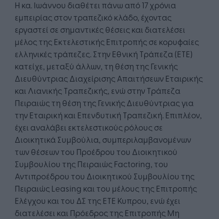
Η κα. Ιωάννου διαθέτει πάνω από 17 χρόνια
εμπειρίας στον τραπεζικό κλάδο, έχοντας
εργαστεί σε σημαντικές θέσεις και διατελέσει
μέλος της Εκτελεστικής Επιτροπής σε κορυφαίες
ελληνικές τράπεζες. Στην Εθνική Τράπεζα (ΕΤΕ)
κατείχε, μεταξύ άλλων, τη θέση της Γενικής
Διευθύντριας Διαχείρισης Απαιτήσεων Εταιρικής
και Λιανικής Τραπεζικής, ενώ στην Τράπεζα
Πειραιώς τη θέση της Γενικής Διευθύντριας για
την Εταιρική και Επενδυτική Τραπεζική. Επιπλέον,
έχει αναλάβει εκτελεστικούς ρόλους σε
Διοικητικά Συμβούλια, συμπεριλαμβανομένων
των θέσεων του Προέδρου του Διοικητικού
Συμβουλίου της Πειραιώς Factoring, του
Αντιπροέδρου του Διοικητικού Συμβουλίου της
Πειραιώς Leasing και του μέλους της Επιτροπής
Ελέγχου και του ΔΣ της ΕΤΕ Κυπρου, ενώ έχει
διατελέσει και Πρόεδρος της Επιτροπής Μη