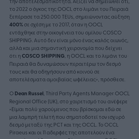
την αποτελεσματικότητα. Αξίζει να σημειωθεί ότι,
το 2022 ο όγκος της OOCL στο λιμάνι του Πειραιά
ξεπέρασε τα 250.000 TEUs, σημειώνοντας αύξηση
400%
σε σχέση με το 2017, όταν η OOCL
εντάχθηκε στην οικογένεια του ομίλου COSCO
SHIPPING. Αυτό δεν είναι μόνο ένας καλός οιωνός,
αλλά και μια σημαντική χειρονομία που δείχνει
ότι η
COSCO SHIPPING
, η OOCL και το λιμάνι του
Πειραιά θα δυναμώσουν περαιτέρω τον δεσμό
τους και θα οδηγήσουν από κοινού σε
αποτελέσματα αμοιβαίας ωφέλειας», πρόσθεσε.
O
Dean Russel
, Third Party Agents Manager OOCL
Regional Office (UK), στο χαιρετισμό του ανέφερε
«Είμαι πολύ χαρούμενος που βρίσκομαι εδώ σε
μια λαμπρή τελετή που σηματοδοτεί τον ισχυρό
δεσμό μεταξύ της PCT και της OCCL. Το OCCL
Piraeus και οι 11 αδερφές της αποτελούν ένα