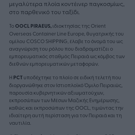
μεγαλύτερα πλοία κοντέινερ παγκοσμίως,
στο παρθενικό του ταξίδι.
Το
OOCL PIRAEUS,
ιδιοκτησίας της Orient
Overseas Container Line Europe, θυγατρικής του
oμίλου COSCO SHIPPING, έλαβε το όνομά του ως
αναγνώριση του ρόλου που διαδραματίζει ο
εμπορευματικός σταθμός Πειραιά ως κόμβος των
διεθνών εμπορευματικών μεταφορών.
H
PCT
υποδέχτηκε το πλοίο σε ειδική τελετή που
διοργανώθηκε στον Ιστιοπλοϊκό Όμιλο Πειραιώς,
παρουσία κυβερνητικών αξιωματούχων,
εκπροσώπων των Μέσων Μαζικής Ενημέρωσης,
καθώς και εκπροσώπων της OOCL, τιμώντας την
ιδιαίτερη αυτή περίσταση για τον Πειραιά και τη
ναυτιλία.