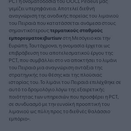
PCT η ονοματοδοσία του OOCL Piraeus μας
γεμίζει υπερηφάνεια. Αποτελεί διεθνή
αναγνώριση της ανοδικής πορείας του λιμανιού
του Πειραιά που κατατάσσεται ανάμεσα στους
σημαντικότερους
τερματικούς σταθμούς
εμπορευματοκιβωτίων
στη Μεσόγειο και την
Ευρώπη. Ταυτόχρονα, η ονομασία έρχεται ως
επιβράβευση του αποτελεσματικού έργου της
PCT, που συμβάλλει στο να αποκτήσει το λιμάνι
του Πειραιά μια αναγνώριση αντάξια της
στρατηγικής του θέσης και της πλούσιας
ιστορίας του. Το λιμάνι του Πειραιά επιλέχθηκε σε
αυτό το δρομολόγιο λόγω της εξαιρετικής
ποιότητας των υπηρεσιών που προσφέρει η PCT,
σε συνδυασμό με την ευνοϊκή προοπτική του
λιμανιού ως πύλη προς το διεθνές θαλάσσιο
εμπόριο».