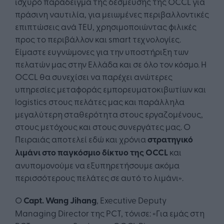
ισχυρό παράδειγμα της δέσμευσης της OCCL για
πράσινη ναυτιλία, για μειωμένες περιβαλλοντικές
επιπτώσεις ανά TEU, χρησιμοποιώντας φιλικές
προς το περιβάλλον και smart τεχνολογίες.
Είμαστε ευγνώμονες για την υποστήριξη των
πελατών μας στην Ελλάδα και σε όλο τον κόσμο. Η
OCCL θα συνεχίσει να παρέχει ανώτερες
υπηρεσίες μεταφοράς εμπορευματοκιβωτίων και
logistics στους πελάτες μας και παράλληλα
μεγαλύτερη σταθερότητα στους εργαζομένους,
στους μετόχους και στους συνεργάτες μας. Ο
Πειραιάς αποτελεί εδώ και χρόνια
στρατηγικό
λιμάνι στο παγκόσμιο δίκτυο της OCCL
και
ανυπομονούμε να εξυπηρετήσουμε ακόμα
περισσότερους πελάτες σε αυτό το λιμάνι».
O
Capt. Wang Jihang
, Executive Deputy
Managing Director της PCT, τόνισε: «Για εμάς στη