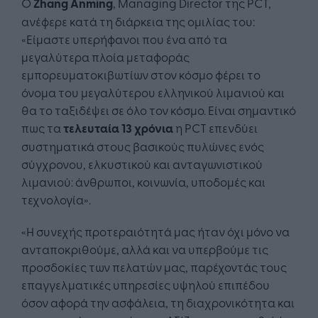
Ο
Zhang Anming
, Managing Director της PCT,
ανέφερε κατά τη διάρκεια της ομιλίας του:
«Είμαστε υπερήφανοι που ένα από τα
μεγαλύτερα πλοία μεταφοράς
εμπορευματοκιβωτίων στον κόσμο φέρει το
όνομα του μεγαλύτερου ελληνικού λιμανιού και
θα το ταξιδέψει σε όλο τον κόσμο. Είναι σημαντικό
πως τα
τελευταία 13 χρόνια
η PCT επενδύει
συστηματικά στους βασικούς πυλώνες ενός
σύγχρονου, ελκυστικού και ανταγωνιστικού
λιμανιού: άνθρωποι, κοινωνία, υποδομές και
τεχνολογία».
«Η συνεχής προτεραιότητά μας ήταν όχι μόνο να
ανταποκριθούμε, αλλά και να υπερβούμε τις
προσδοκίες των πελατών μας, παρέχοντάς τους
επαγγελματικές υπηρεσίες υψηλού επιπέδου
όσον αφορά την ασφάλεια, τη διαχρονικότητα και