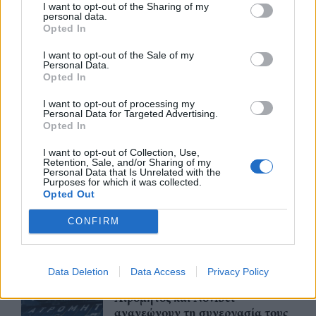
nd.gr
TP Greece: Πώς διαμορφώνεται το
Η ομ
I want to opt-out of the Sharing of my
άθε
μέλλον του Insurance στην εποχή του AI
σου 
personal data.
Opted In
I want to opt-out of the Sale of my
Personal Data.
Opted In
Advertorial
I want to opt-out of processing my
Personal Data for Targeted Advertising.
Opted In
I want to opt-out of Collection, Use,
Περισσότερα από το
Retention, Sale, and/or Sharing of my
Personal Data that Is Unrelated with the
Purposes for which it was collected.
Opted Out
Trade Estates: Στην κατοχή της το
50% του Sofia South Ring Mall με
CONFIRM
τίμημα 49,35 εκατ. ευρώ
07/08/26
|
16:53
Data Deletion
Data Access
Privacy Policy
Ατρόμητος και Novibet
ανανεώνουν τη συνεργασία τους