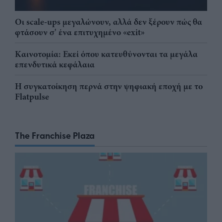
Οι scale-ups μεγαλώνουν, αλλά δεν ξέρουν πώς θα
φτάσουν σ' ένα επιτυχημένο «exit»
Καινοτομία: Εκεί όπου κατευθύνονται τα μεγάλα
επενδυτικά κεφάλαια
Η συγκατοίκηση περνά στην ψηφιακή εποχή με το
Flatpulse
The Franchise Plaza