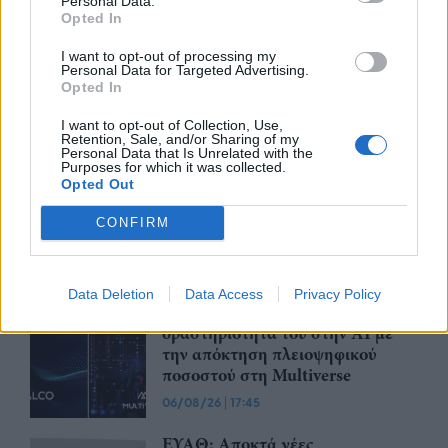
Personal Data.
07/08/26
|
12:09
Opted In
Apollo Global Management:
I want to opt-out of processing my
Εξαγοράζει την EasyJet έναντι 7,7
Personal Data for Targeted Advertising.
δισ. δολαρίων - Η δήλωση του Sir
Opted In
Στέλιου Χατζηιωάννου
I want to opt-out of Collection, Use,
06/08/26
|
18:31
Retention, Sale, and/or Sharing of my
Personal Data that Is Unrelated with the
Purposes for which it was collected.
Σαμοθράκη: Σε λειτουργία η
Opted Out
πλατφόρμα myBusinessSupport
για το ειδικό πρόγραμμα στήριξης
CONFIRM
επιχειρήσεων
06/08/26
|
18:07
Data Deletion
Data Access
Privacy Policy
Ο Όμιλος Qualco επεκτείνει τη
δραστηριότητά του στην ΑΙ με
την απόκτηση πλειοψηφικού
ποσοστού στη Multiverse
06/08/26
|
17:45
ΕΥΑΘ: Αποκτά νέες