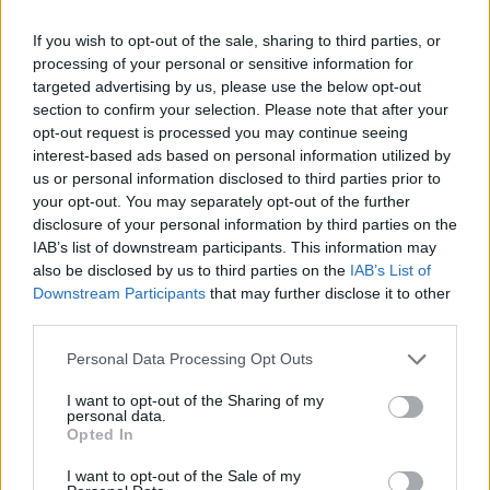
τίμημα 49,35 εκατ. ευρώ
07/08/26
|
16:53
If you wish to opt-out of the sale, sharing to third parties, or
processing of your personal or sensitive information for
targeted advertising by us, please use the below opt-out
Ατρόμητος και Novibet
section to confirm your selection. Please note that after your
ανανεώνουν τη συνεργασία τους
opt-out request is processed you may continue seeing
μέχρι το 2028
interest-based ads based on personal information utilized by
us or personal information disclosed to third parties prior to
07/08/26
|
15:48
your opt-out. You may separately opt-out of the further
disclosure of your personal information by third parties on the
IAB’s list of downstream participants. This information may
Βραβευμένα κρασιά με την
also be disclosed by us to third parties on the
IAB’s List of
υπογραφή της Lidl Ελλάς
Downstream Participants
that may further disclose it to other
07/08/26
|
15:29
third parties.
Personal Data Processing Opt Outs
CSG: Διψήφια αύξηση εσόδων
I want to opt-out of the Sharing of my
personal data.
και ισχυρό ανεκτέλεστο
Opted In
συμβάσεων το πρώτο εξάμηνο
του 2026
I want to opt-out of the Sale of my