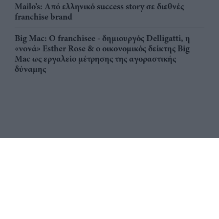
Mailo’s: Από ελληνικό success story σε διεθνές
franchise brand
Big Mac: Ο franchisee - δημιουργός Delligatti, η
«νονά» Esther Rose & ο οικονομικός δείκτης Big
Mac ως εργαλείο μέτρησης της αγοραστικής
δύναμης