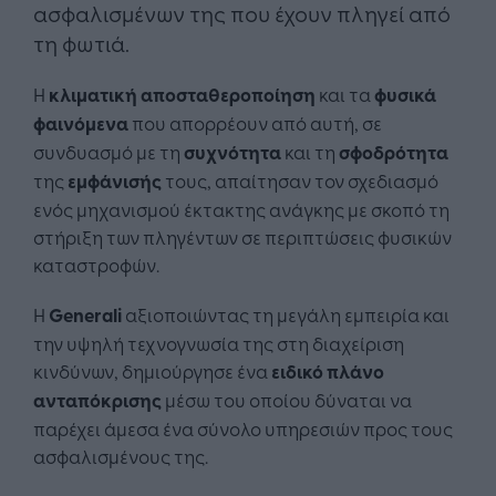
ασφαλισμένων της που έχουν πληγεί από
τη φωτιά.
Η
κλιματική αποσταθεροποίηση
και τα
φυσικά
φαινόμενα
που απορρέουν από αυτή, σε
συνδυασμό με τη
συχνότητα
και τη
σφοδρότητα
της
εμφάνισής
τους, απαίτησαν τον σχεδιασμό
ενός μηχανισμού έκτακτης ανάγκης με σκοπό τη
στήριξη των πληγέντων σε περιπτώσεις φυσικών
καταστροφών.
Η
Generali
αξιοποιώντας τη μεγάλη εμπειρία και
την υψηλή τεχνογνωσία της στη διαχείριση
κινδύνων, δημιούργησε ένα
ειδικό πλάνο
ανταπόκρισης
μέσω του οποίου δύναται να
παρέχει άμεσα ένα σύνολο υπηρεσιών προς τους
ασφαλισμένους της.