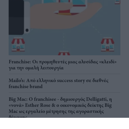
Franchise: Οι προμηθευτές μιας αλυσίδας «κλειδί»
για την ομαλή λειτουργία
Mailo’s: Από ελληνικό success story σε διεθνές
franchise brand
Big Mac: Ο franchisee - δημιουργός Delligatti, η
«νονά» Esther Rose & ο οικονομικός δείκτης Big
Mac ως εργαλείο μέτρησης της αγοραστικής
δύναμης