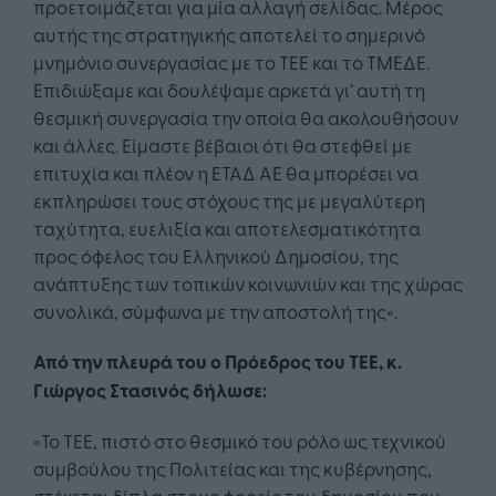
προετοιμάζεται για μία αλλαγή σελίδας. Μέρος
αυτής της στρατηγικής αποτελεί το σημερινό
μνημόνιο συνεργασίας με το ΤΕΕ και το ΤΜΕΔΕ.
Επιδιώξαμε και δουλέψαμε αρκετά γι’ αυτή τη
θεσμική συνεργασία την οποία θα ακολουθήσουν
και άλλες. Είμαστε βέβαιοι ότι θα στεφθεί με
επιτυχία και πλέον η ΕΤΑΔ ΑΕ θα μπορέσει να
εκπληρώσει τους στόχους της με μεγαλύτερη
ταχύτητα, ευελιξία και αποτελεσματικότητα
προς όφελος του Ελληνικού Δημοσίου, της
ανάπτυξης των τοπικών κοινωνιών και της χώρας
συνολικά, σύμφωνα με την αποστολή της».
Από την πλευρά του ο Πρόεδρος του ΤΕΕ, κ.
Γιώργος Στασινός δήλωσε:
«Το ΤΕΕ, πιστό στο θεσμικό του ρόλο ως τεχνικού
συμβούλου της Πολιτείας και της κυβέρνησης,
στέκεται δίπλα στους φορείς του δημοσίου που