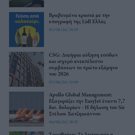
Βραβευμένα κρασιά με την
υπογραφή της Lidl Ελλάς
07/08/26
|
15:29
CSG: Διψήφια αύξηση εσόδων
και ισχυρό ανεκτέλεστο
συμβάσεων το πρώτο εξάμηνο
του 2026
07/08/26
|
12:09
Apollo Global Management:
Εξαγοράζει την EasyJet έναντι 7,7
δισ. δολαρίων - Η δήλωση του Sir
Στέλιου Χατζηιωάννου
06/08/26
|
18:31
Σαμοθράκη: Σε λειτουργία η