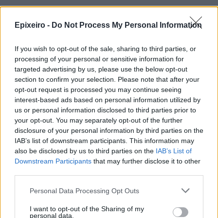
Google News
Ακολουθήστε το
στο
Epixeiro -
Do Not Process My Personal Information
και μάθετε πρώτοι όλα τα επιχειρηματικά νέα
If you wish to opt-out of the sale, sharing to third parties, or
processing of your personal or sensitive information for
targeted advertising by us, please use the below opt-out
Δείτε όλες τις τελευταίες επιχειρηματικές
Ειδήσεις
από την Ελλάδα και τον κόσμο στο
section to confirm your selection. Please note that after your
opt-out request is processed you may continue seeing
interest-based ads based on personal information utilized by
us or personal information disclosed to third parties prior to
your opt-out. You may separately opt-out of the further
disclosure of your personal information by third parties on the
IAB’s list of downstream participants. This information may
Σχολιάστε
also be disclosed by us to third parties on the
IAB’s List of
Downstream Participants
that may further disclose it to other
third parties.
... σχόλια
| Κάνε click για να σχολιάσεις
Personal Data Processing Opt Outs
I want to opt-out of the Sharing of my
personal data.