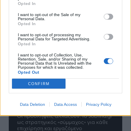
Opted In
I want to opt-out of the Sale of my
Personal Data.
Opted In
I want to opt-out of processing my
Personal Data for Targeted Advertising.
Opted In
I want to opt-out of Collection, Use,
Retention, Sale, and/or Sharing of my
Personal Data that Is Unrelated with the
Purposes for which it was collected.
Opted Out
CONFIRM
Data Deletion
Data Access
Privacy Policy
nd.gr
TP Greece: Πώς διαμορφώνεται το
Η ομ
άθε
μέλλον του Insurance στην εποχή του AI
σου 